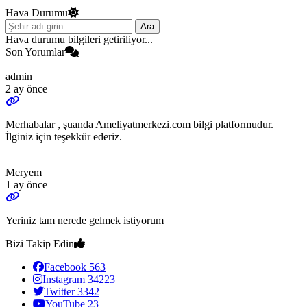
Hava Durumu
Ara
Hava durumu bilgileri getiriliyor...
Son Yorumlar
admin
2 ay önce
Merhabalar , şuanda Ameliyatmerkezi.com bilgi platformudur.
İlginiz için teşekkür ederiz.
Meryem
1 ay önce
Yeriniz tam nerede gelmek istiyorum
Bizi Takip Edin
Facebook
563
Instagram
34223
Twitter
3342
YouTube
23