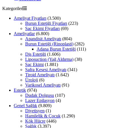
Kategoriler
Ameliyat Fiyatları
(3.500)
Burun Estetiği Fiyatları
(223)
Saç Ekimi Fiyatları
(69)
Ameliyatlar
(6.800)
Apandisit Ameliyatı
(804)
Burun Estetiği (Rinoplasti)
(282)
Adana Burun Estetiği
(111)
Diş Estetiği
(1.606)
Liposuction (Yağ Aldırma)
(38)
Saç Ekimi
(1.881)
Safra Kesesi Ameliyatı
(341)
Tiroid Ameliyatı
(1.642)
Üroloji
(6)
Varikosel Ameliyatı
(91)
Estetik
(974)
Dudak Dolgusu
(107)
Lazer Epilasyon
(4)
Genel Sağlık
(9.809)
Diyetisyen
(1)
Hamilelik & Çocuk
(1.290)
Kök Hücre
(446)
Sağlık
(3.397)