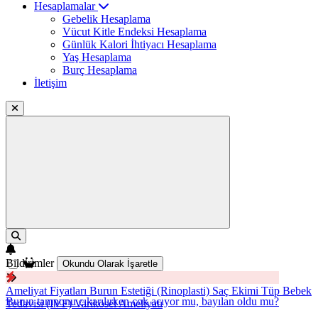
Hesaplamalar
Gebelik Hesaplama
Vücut Kitle Endeksi Hesaplama
Günlük Kalori İhtiyacı Hesaplama
Yaş Hesaplama
Burç Hesaplama
İletişim
Bildirimler
Okundu Olarak İşaretle
Ameliyat Fiyatları
Burun Estetiği (Rinoplasti)
Saç Ekimi
Tüp Bebek
Burun tamponu çıkarılırken çok acıyor mu, bayılan oldu mu?
Tedavisi (IVF)
Varikosel Ameliyatı