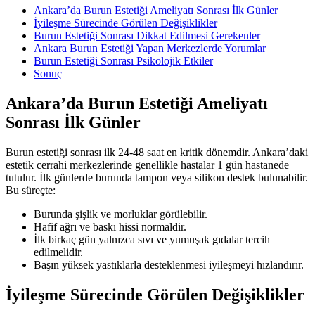
Ankara’da Burun Estetiği Ameliyatı Sonrası İlk Günler
İyileşme Sürecinde Görülen Değişiklikler
Burun Estetiği Sonrası Dikkat Edilmesi Gerekenler
Ankara Burun Estetiği Yapan Merkezlerde Yorumlar
Burun Estetiği Sonrası Psikolojik Etkiler
Sonuç
Ankara’da Burun Estetiği Ameliyatı
Sonrası İlk Günler
Burun estetiği sonrası ilk 24-48 saat en kritik dönemdir. Ankara’daki
estetik cerrahi merkezlerinde genellikle hastalar 1 gün hastanede
tutulur. İlk günlerde burunda tampon veya silikon destek bulunabilir.
Bu süreçte:
Burunda şişlik ve morluklar görülebilir.
Hafif ağrı ve baskı hissi normaldir.
İlk birkaç gün yalnızca sıvı ve yumuşak gıdalar tercih
edilmelidir.
Başın yüksek yastıklarla desteklenmesi iyileşmeyi hızlandırır.
İyileşme Sürecinde Görülen Değişiklikler