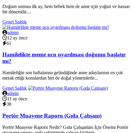
Doğum sonrası ilk ay, hem bebek hem de anne için yoğun ve hassas
bir dönemdir....
Genel Sağlık
admin
12 ay önce
61
Hamilelikte meme ucu uyarılması doğumu başlatır
mı?
Hamileliğin son haftalarına gelindiğinde anne adaylarının en çok
merak ettiği konulardan biri de doğal yöntemlerle...
Genel Sağlık
admin
11 ay önce
38
Portör Muayene Raporu (Gıda Çalışanı)
Portör Muayene Raporu Nedir? Gıda Çalışanları İçin Önemi Portör
muayene raporu, gıda sektöründe çalışan kişilerin...