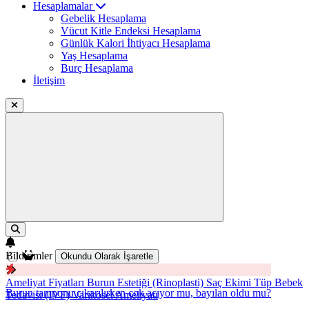
Hesaplamalar
Gebelik Hesaplama
Vücut Kitle Endeksi Hesaplama
Günlük Kalori İhtiyacı Hesaplama
Yaş Hesaplama
Burç Hesaplama
İletişim
Bildirimler
Okundu Olarak İşaretle
Ameliyat Fiyatları
Burun Estetiği (Rinoplasti)
Saç Ekimi
Tüp Bebek
Burun tamponu çıkarılırken çok acıyor mu, bayılan oldu mu?
Tedavisi (IVF)
Varikosel Ameliyatı