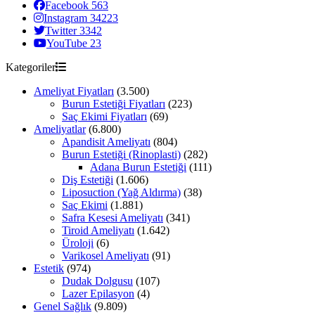
Facebook
563
Instagram
34223
Twitter
3342
YouTube
23
Kategoriler
Ameliyat Fiyatları
(3.500)
Burun Estetiği Fiyatları
(223)
Saç Ekimi Fiyatları
(69)
Ameliyatlar
(6.800)
Apandisit Ameliyatı
(804)
Burun Estetiği (Rinoplasti)
(282)
Adana Burun Estetiği
(111)
Diş Estetiği
(1.606)
Liposuction (Yağ Aldırma)
(38)
Saç Ekimi
(1.881)
Safra Kesesi Ameliyatı
(341)
Tiroid Ameliyatı
(1.642)
Üroloji
(6)
Varikosel Ameliyatı
(91)
Estetik
(974)
Dudak Dolgusu
(107)
Lazer Epilasyon
(4)
Genel Sağlık
(9.809)