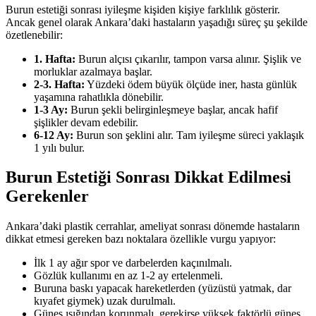
Burun estetiği sonrası iyileşme kişiden kişiye farklılık gösterir.
Ancak genel olarak Ankara’daki hastaların yaşadığı süreç şu şekilde
özetlenebilir:
1. Hafta:
Burun alçısı çıkarılır, tampon varsa alınır. Şişlik ve
morluklar azalmaya başlar.
2-3. Hafta:
Yüzdeki ödem büyük ölçüde iner, hasta günlük
yaşamına rahatlıkla dönebilir.
1-3 Ay:
Burun şekli belirginleşmeye başlar, ancak hafif
şişlikler devam edebilir.
6-12 Ay:
Burun son şeklini alır. Tam iyileşme süreci yaklaşık
1 yılı bulur.
Burun Estetiği Sonrası Dikkat Edilmesi
Gerekenler
Ankara’daki plastik cerrahlar, ameliyat sonrası dönemde hastaların
dikkat etmesi gereken bazı noktalara özellikle vurgu yapıyor:
İlk 1 ay ağır spor ve darbelerden kaçınılmalı.
Gözlük kullanımı en az 1-2 ay ertelenmeli.
Buruna baskı yapacak hareketlerden (yüzüstü yatmak, dar
kıyafet giymek) uzak durulmalı.
Güneş ışığından korunmalı, gerekirse yüksek faktörlü güneş