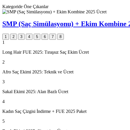
Kategoride Öne Çıkanlar
SMP (Saç Simülasyonu) + Ekim Kombine 
1
2
3
4
5
6
7
8
1
Long Hair FUE 2025: Tıraşsız Saç Ekim Ücret
2
Afro Saç Ekimi 2025: Teknik ve Ücret
3
Sakal Ekimi 2025: Alan Bazlı Ücret
4
Kadın Saç Çizgisi İndirme + FUE 2025 Paket
5