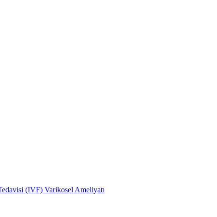
edavisi (IVF)
Varikosel Ameliyatı