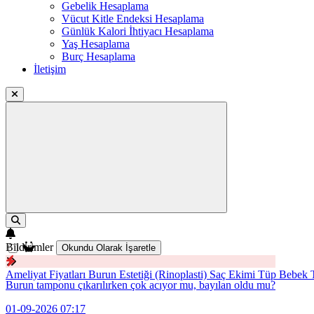
Gebelik Hesaplama
Vücut Kitle Endeksi Hesaplama
Günlük Kalori İhtiyacı Hesaplama
Yaş Hesaplama
Burç Hesaplama
İletişim
Bildirimler
Okundu Olarak İşaretle
Ameliyat Fiyatları
Burun Estetiği (Rinoplasti)
Saç Ekimi
Tüp Bebek T
Burun tamponu çıkarılırken çok acıyor mu, bayılan oldu mu?
01-09-2026 07:17