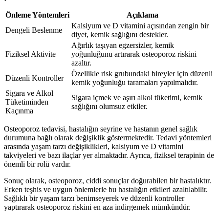
Önleme Yöntemleri
Açıklama
Kalsiyum ve D vitamini açısından zengin bir
Dengeli Beslenme
diyet, kemik sağlığını destekler.
Ağırlık taşıyan egzersizler, kemik
Fiziksel Aktivite
yoğunluğunu artırarak osteoporoz riskini
azaltır.
Özellikle risk grubundaki bireyler için düzenli
Düzenli Kontroller
kemik yoğunluğu taramaları yapılmalıdır.
Sigara ve Alkol
Sigara içmek ve aşırı alkol tüketimi, kemik
Tüketiminden
sağlığını olumsuz etkiler.
Kaçınma
Osteoporoz tedavisi, hastalığın seyrine ve hastanın genel sağlık
durumuna bağlı olarak değişiklik göstermektedir. Tedavi yöntemleri
arasında yaşam tarzı değişiklikleri, kalsiyum ve D vitamini
takviyeleri ve bazı ilaçlar yer almaktadır. Ayrıca, fiziksel terapinin de
önemli bir rolü vardır.
Sonuç olarak, osteoporoz, ciddi sonuçlar doğurabilen bir hastalıktır.
Erken teşhis ve uygun önlemlerle bu hastalığın etkileri azaltılabilir.
Sağlıklı bir yaşam tarzı benimseyerek ve düzenli kontroller
yaptırarak osteoporoz riskini en aza indirgemek mümkündür.