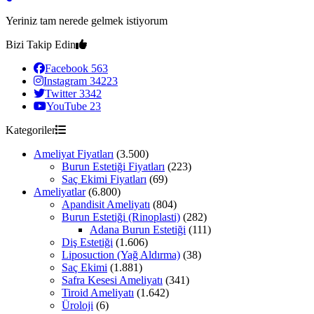
Yeriniz tam nerede gelmek istiyorum
Bizi Takip Edin
Facebook
563
Instagram
34223
Twitter
3342
YouTube
23
Kategoriler
Ameliyat Fiyatları
(3.500)
Burun Estetiği Fiyatları
(223)
Saç Ekimi Fiyatları
(69)
Ameliyatlar
(6.800)
Apandisit Ameliyatı
(804)
Burun Estetiği (Rinoplasti)
(282)
Adana Burun Estetiği
(111)
Diş Estetiği
(1.606)
Liposuction (Yağ Aldırma)
(38)
Saç Ekimi
(1.881)
Safra Kesesi Ameliyatı
(341)
Tiroid Ameliyatı
(1.642)
Üroloji
(6)