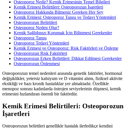
Osteoporoz Nedir? Kemik Erimesinin Temel Bilgileri
Kemik Erimesi Belirtileri: Osteoporozun İşaretleri
Osteoporoz Hakkında Bilmeniz Gereken Her Şey
Kemik Erimesi: Osteoporoz Tanısı ve Tedavi Yöntemleri
Osteoporozun Belirtileri
Osteoporoz Neden Olur?
Kemik Sağlığınızı Korumak İçin Bilinmesi Gerekenler
Osteoporoz Tanısı
Osteoporoz Tedavi Yöntemleri
Kemik Erimesi ve Osteoporoz: Risk Faktörleri ve Önleme
Osteoporozun Risk Faktörleri
Osteoporozun Erken Belirtileri: Dikkat Edilmesi Gerekenler
Osteoporozun Önlenmesi
Osteoporozun temel nedenleri arasında genetik faktörler, hormonal
değişiklikler, yetersiz kalsiyum ve D vitamini alımı, fiziksel aktivite
eksikliği ve bazı kronik hastalıklar yer almaktadır. Özellikle
menopoz sonrası kadınlarda östrojen seviyelerinin düşmesi, kemik
erimesini hızlandıran önemli bir faktördür.
Kemik Erimesi Belirtileri: Osteoporozun
İşaretleri
Osteoporozun belirtileri genellikle hastalık ilerledikçe kendini