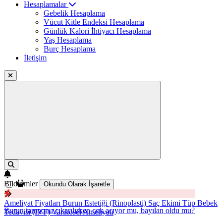
Hesaplamalar
Gebelik Hesaplama
Vücut Kitle Endeksi Hesaplama
Günlük Kalori İhtiyacı Hesaplama
Yaş Hesaplama
Burç Hesaplama
İletişim
Bildirimler
Okundu Olarak İşaretle
Ameliyat Fiyatları
Burun Estetiği (Rinoplasti)
Saç Ekimi
Tüp Bebek
Burun tamponu çıkarılırken çok acıyor mu, bayılan oldu mu?
Tedavisi (IVF)
Varikosel Ameliyatı