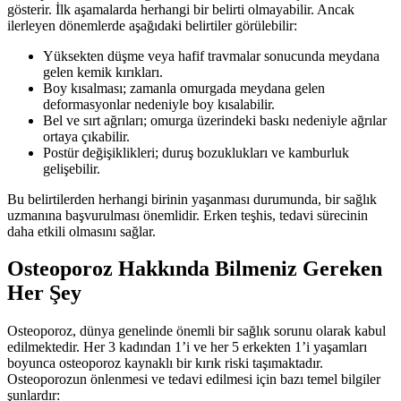
gösterir. İlk aşamalarda herhangi bir belirti olmayabilir. Ancak
ilerleyen dönemlerde aşağıdaki belirtiler görülebilir:
Yüksekten düşme veya hafif travmalar sonucunda meydana
gelen kemik kırıkları.
Boy kısalması; zamanla omurgada meydana gelen
deformasyonlar nedeniyle boy kısalabilir.
Bel ve sırt ağrıları; omurga üzerindeki baskı nedeniyle ağrılar
ortaya çıkabilir.
Postür değişiklikleri; duruş bozuklukları ve kamburluk
gelişebilir.
Bu belirtilerden herhangi birinin yaşanması durumunda, bir sağlık
uzmanına başvurulması önemlidir. Erken teşhis, tedavi sürecinin
daha etkili olmasını sağlar.
Osteoporoz Hakkında Bilmeniz Gereken
Her Şey
Osteoporoz, dünya genelinde önemli bir sağlık sorunu olarak kabul
edilmektedir. Her 3 kadından 1’i ve her 5 erkekten 1’i yaşamları
boyunca osteoporoz kaynaklı bir kırık riski taşımaktadır.
Osteoporozun önlenmesi ve tedavi edilmesi için bazı temel bilgiler
şunlardır: