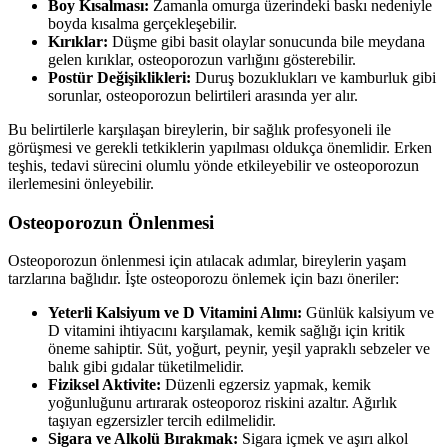
Boy Kısalması:
Zamanla omurga üzerindeki baskı nedeniyle
boyda kısalma gerçekleşebilir.
Kırıklar:
Düşme gibi basit olaylar sonucunda bile meydana
gelen kırıklar, osteoporozun varlığını gösterebilir.
Postür Değişiklikleri:
Duruş bozuklukları ve kamburluk gibi
sorunlar, osteoporozun belirtileri arasında yer alır.
Bu belirtilerle karşılaşan bireylerin, bir sağlık profesyoneli ile
görüşmesi ve gerekli tetkiklerin yapılması oldukça önemlidir. Erken
teşhis, tedavi sürecini olumlu yönde etkileyebilir ve osteoporozun
ilerlemesini önleyebilir.
Osteoporozun Önlenmesi
Osteoporozun önlenmesi için atılacak adımlar, bireylerin yaşam
tarzlarına bağlıdır. İşte osteoporozu önlemek için bazı öneriler:
Yeterli Kalsiyum ve D Vitamini Alımı:
Günlük kalsiyum ve
D vitamini ihtiyacını karşılamak, kemik sağlığı için kritik
öneme sahiptir. Süt, yoğurt, peynir, yeşil yapraklı sebzeler ve
balık gibi gıdalar tüketilmelidir.
Fiziksel Aktivite:
Düzenli egzersiz yapmak, kemik
yoğunluğunu artırarak osteoporoz riskini azaltır. Ağırlık
taşıyan egzersizler tercih edilmelidir.
Sigara ve Alkolü Bırakmak:
Sigara içmek ve aşırı alkol