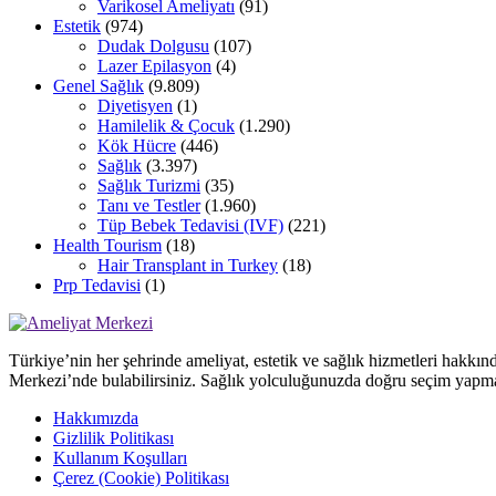
Varikosel Ameliyatı
(91)
Estetik
(974)
Dudak Dolgusu
(107)
Lazer Epilasyon
(4)
Genel Sağlık
(9.809)
Diyetisyen
(1)
Hamilelik & Çocuk
(1.290)
Kök Hücre
(446)
Sağlık
(3.397)
Sağlık Turizmi
(35)
Tanı ve Testler
(1.960)
Tüp Bebek Tedavisi (IVF)
(221)
Health Tourism
(18)
Hair Transplant in Turkey
(18)
Prp Tedavisi
(1)
Türkiye’nin her şehrinde ameliyat, estetik ve sağlık hizmetleri hakkın
Merkezi’nde bulabilirsiniz. Sağlık yolculuğunuzda doğru seçim yapma
Hakkımızda
Gizlilik Politikası
Kullanım Koşulları
Çerez (Cookie) Politikası