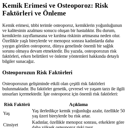
Kemik Erimesi ve Osteoporoz: Risk
Faktörleri ve Önleme
Kemik erimesi, tıbbi terimle osteoporoz, kemiklerin yoğunluğunun
ve kalitesinin azalması sonucu oluşan bir hastalıktır. Bu durum,
kemiklerin zayıflamasına ve kırılma riskinin artmasına neden olur.
Özellikle yaşlı bireylerde ve menopoz sonrası kadınlarda daha
yaygın görülen osteoporoz, dünya genelinde önemli bir sağlık
sorunu olmaya devam etmektedir. Bu yazıda, osteoporozun risk
faktörleri, erken belirtileri ve önleme yöntemleri hakkında detaylı
bilgiler sunacağız.
Osteoporozun Risk Faktörleri
Osteoporozun gelişiminde etkili olan çeşitli risk faktörleri
bulunmaktadır. Bu faktörler genetik, çevresel ve yaşam tarzı ile ilgili
unsurları içermektedir. İşte osteoporoz için önemli risk faktörleri:
Risk Faktörü
Açıklama
Yaş ilerledikçe kemik yoğunluğu azalır, özellikle 50
Yaş
yaş üzeri bireylerde bu risk artar.
Kadınlar, özellikle menopoz sonrası, erkeklere göre
Cinsiyet
daha yüksek osteoporoz riski taşır.