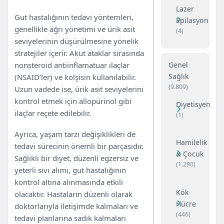
Lazer
Gut hastalığının tedavi yöntemleri,
Epilasyon
genellikle ağrı yönetimi ve ürik asit
(4)
seviyelerinin düşürülmesine yönelik
stratejiler içerir. Akut ataklar sırasında
nonsteroid antiinflamatuar ilaçlar
Genel
Sağlık
(NSAID’ler) ve kolşisin kullanılabilir.
(9.809)
Uzun vadede ise, ürik asit seviyelerini
kontrol etmek için allopürinol gibi
Diyetisyen
ilaçlar reçete edilebilir.
(1)
Ayrıca, yaşam tarzı değişiklikleri de
Hamilelik
tedavi sürecinin önemli bir parçasıdır.
& Çocuk
Sağlıklı bir diyet, düzenli egzersiz ve
(1.290)
yeterli sıvı alımı, gut hastalığının
kontrol altına alınmasında etkili
Kök
olacaktır. Hastaların düzenli olarak
Hücre
doktorlarıyla iletişimde kalmaları ve
(446)
tedavi planlarına sadık kalmaları