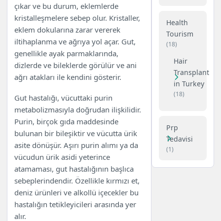
çıkar ve bu durum, eklemlerde
kristalleşmelere sebep olur. Kristaller,
Health
eklem dokularına zarar vererek
Tourism
iltihaplanma ve ağrıya yol açar. Gut,
(18)
genellikle ayak parmaklarında,
Hair
dizlerde ve bileklerde görülür ve ani
Transplant
ağrı atakları ile kendini gösterir.
in Turkey
(18)
Gut hastalığı, vücuttaki purin
metabolizmasıyla doğrudan ilişkilidir.
Purin, birçok gıda maddesinde
Prp
bulunan bir bileşiktir ve vücutta ürik
Tedavisi
asite dönüşür. Aşırı purin alımı ya da
(1)
vücudun ürik asidi yeterince
atamaması, gut hastalığının başlıca
sebeplerindendir. Özellikle kırmızı et,
deniz ürünleri ve alkollü içecekler bu
hastalığın tetikleyicileri arasında yer
alır.