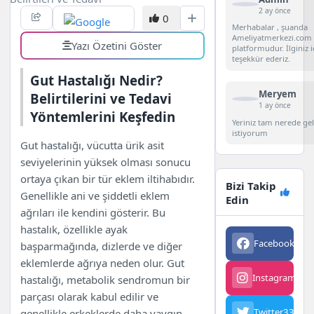
2 ay önce
0
Merhabalar , şuanda
Ameliyatmerkezi.com 
Yazı Özetini Göster
platformudur. İlginiz i
teşekkür ederiz.
Gut Hastalığı Nedir?
Meryem
Belirtilerini ve Tedavi
1 ay önce
Yöntemlerini Keşfedin
Yeriniz tam nerede g
istiyorum
Gut hastalığı, vücutta ürik asit
seviyelerinin yüksek olması sonucu
ortaya çıkan bir tür eklem iltihabıdır.
Bizi Takip
Genellikle ani ve şiddetli eklem
Edin
ağrıları ile kendini gösterir. Bu
hastalık, özellikle ayak
Facebook
563
başparmağında, dizlerde ve diğer
eklemlerde ağrıya neden olur. Gut
Instagram
342
hastalığı, metabolik sendromun bir
parçası olarak kabul edilir ve
Twitter
3342
genellikle erkeklerde daha yaygın