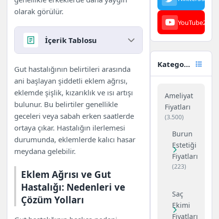
olarak görülür.
YouTube
23
İçerik Tablosu
Kategoriler
Gut Hastalığı Nedir?
Gut hastalığının belirtileri arasında
Belirtilerini ve Tedavi
ani başlayan şiddetli eklem ağrısı,
Yöntemlerini Keşfedin
eklemde şişlik, kızarıklık ve ısı artışı
Ameliyat
Eklem Ağrısı ve Gut Hastalığı:
bulunur. Bu belirtiler genellikle
Fiyatları
Nedenleri ve Çözüm Yolları
geceleri veya sabah erken saatlerde
(3.500)
Gut Hastalığı: Belirtileri, Tanısı
ortaya çıkar. Hastalığın ilerlemesi
Burun
ve Etkili Tedavi Yöntemleri
durumunda, eklemlerde kalıcı hasar
Estetiği
Eklem Ağrısı ile Mücadelede
meydana gelebilir.
Fiyatları
Gut Hastalığına Dair Bilgiler
(223)
Gut Hastalığı Nedir? Eklem
Eklem Ağrısı ve Gut
Ağrısı Belirtilerini Anlama
Hastalığı: Nedenleri ve
Saç
Rehberi
Çözüm Yolları
Ekimi
Gut Hastalığı ve Eklem Ağrısı:
Fiyatları
Belirtiler, Tedavi ve Önleme