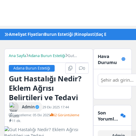
Ameliyat Fiyatları
Burun Estetiği (Rinoplasti)
Saç Ekimi
Tüp Bebek 
Ana Sayfa
Adana Burun Estetiği
Gut
Hava
Hastalığı
Durumu
Nedir?
Adana Burun Estetiği
0
Eklem
Gut Hastalığı Nedir?
Ağrısı
Belirtileri ve
Eklem Ağrısı
Tedavi
Belirtileri ve Tedavi
Admin
29 Eki 2025 17:44
Son
Güncelleme: 05 Eki 2025
62 Görüntüleme
Yorumlar
11 dk.
Admin