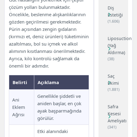
çözüm yolları bulunmaktadır.
Diş
Öncelikle, beslenme alışkanlıklarının
Estetiği
gözden geçirilmesi gerekmektedir.
(1.606)
Pürin açısından zengin gıdaların
(kırmızı et, deniz ürünleri) tüketiminin
Liposuction
azaltılması, bol su içmek ve alkol
(Yağ
alımının kısıtlanması önerilmektedir.
Aldırma)
Ayrıca, kilo kontrolü sağlamak da
(38)
önemli bir adımdır.
Saç
Belirti
Açıklama
Ekimi
(1.881)
Genellikle şiddetli ve
Ani
aniden başlar, en çok
Safra
Eklem
ayak başparmağında
Kesesi
Ağrısı
görülür.
Ameliyatı
(341)
Etki alanındaki