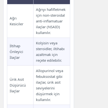
Ağrıyı hafifletmek
için non-steroidal
Ağrı
anti-inflamatuar
Kesiciler
ilaçlar (NSAID)
kullanılır.
Kolşisin veya
İltihap
steroidler, iltihabı
Önleyici
azaltmak için
İlaçlar
reçete edilebilir.
Allopurinol veya
febuksostat gibi
Ürik Asit
ilaçlar, ürik asit
Düşürücü
seviyelerini
İlaçlar
düşürmek için
kullanılır.