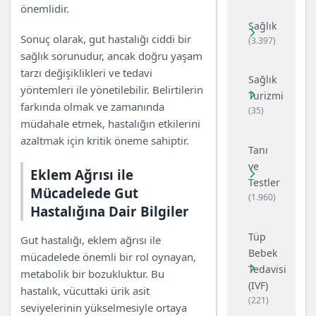
önemlidir.
Sağlık
Sonuç olarak, gut hastalığı ciddi bir
(3.397)
sağlık sorunudur, ancak doğru yaşam
tarzı değişiklikleri ve tedavi
Sağlık
yöntemleri ile yönetilebilir. Belirtilerin
Turizmi
farkında olmak ve zamanında
(35)
müdahale etmek, hastalığın etkilerini
azaltmak için kritik öneme sahiptir.
Tanı
ve
Eklem Ağrısı ile
Testler
Mücadelede Gut
(1.960)
Hastalığına Dair Bilgiler
Tüp
Gut hastalığı, eklem ağrısı ile
Bebek
mücadelede önemli bir rol oynayan,
Tedavisi
metabolik bir bozukluktur. Bu
(IVF)
hastalık, vücuttaki ürik asit
(221)
seviyelerinin yükselmesiyle ortaya