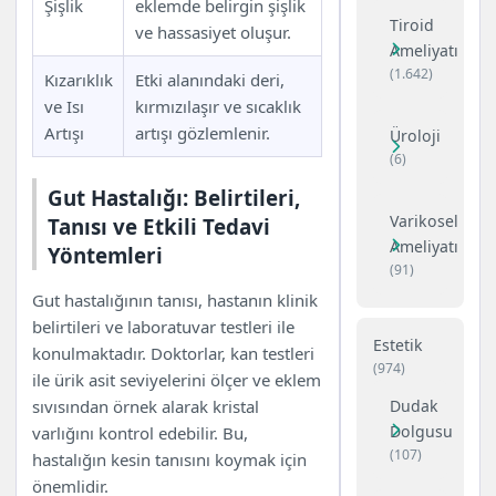
Şişlik
eklemde belirgin şişlik
Tiroid
ve hassasiyet oluşur.
Ameliyatı
(1.642)
Kızarıklık
Etki alanındaki deri,
ve Isı
kırmızılaşır ve sıcaklık
Artışı
artışı gözlemlenir.
Üroloji
(6)
Gut Hastalığı: Belirtileri,
Varikosel
Tanısı ve Etkili Tedavi
Ameliyatı
Yöntemleri
(91)
Gut hastalığının tanısı, hastanın klinik
belirtileri ve laboratuvar testleri ile
Estetik
konulmaktadır. Doktorlar, kan testleri
(974)
ile ürik asit seviyelerini ölçer ve eklem
Dudak
sıvısından örnek alarak kristal
Dolgusu
varlığını kontrol edebilir. Bu,
(107)
hastalığın kesin tanısını koymak için
önemlidir.