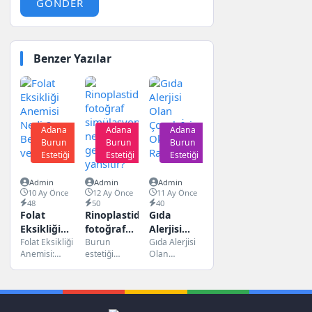
GÖNDER
Benzer Yazılar
Adana
Adana
Adana
Burun
Burun
Burun
Estetiği
Estetiği
Estetiği
Admin
Admin
Admin
10 Ay Önce
12 Ay Önce
11 Ay Önce
48
50
40
Folat
Rinoplastide
Gıda
Eksikliği
fotoğraf
Alerjisi
Anemisi
Folat Eksikliği
simülasyonu
Burun
Olan
Gıda Alerjisi
Anemisi:
estetiği
Olan
Nedir?
ne kadar
Çocuk İçin
Nedir ve
planlayan
Çocuklar İçin
Belirtiler
gerçeği
Okul
Belirtileri
pek çok kişi
Okul Raporu
ve Tedavi
yansıtır?
Raporu
Nelerdir?
ameliyat
Hazırlama
Folat eksikliği
öncesinde
Rehberi Gıda