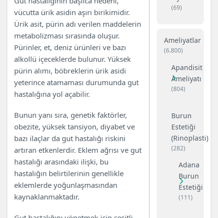
Gut hastalığının başlıca nedeni,
(69)
Gut Hastalığı ve Eklem Ağrısı:
vücutta ürik asidin aşırı birikimidir.
Kapsamlı Bir İnceleme
Ürik asit, pürin adı verilen maddelerin
Gut Hastalığının Sebepleri
metabolizması sırasında oluşur.
Ameliyatlar
Tedavi Yöntemleri
Pürinler, et, deniz ürünleri ve bazı
(6.800)
alkollü içeceklerde bulunur. Yüksek
Apandisit
pürin alımı, böbreklerin ürik asidi
Ameliyatı
yeterince atamaması durumunda gut
(804)
hastalığına yol açabilir.
Bunun yanı sıra, genetik faktörler,
Burun
obezite, yüksek tansiyon, diyabet ve
Estetiği
bazı ilaçlar da gut hastalığı riskini
(Rinoplasti)
(282)
artıran etkenlerdir. Eklem ağrısı ve gut
hastalığı arasındaki ilişki, bu
Adana
hastalığın belirtilerinin genellikle
Burun
eklemlerde yoğunlaşmasından
Estetiği
kaynaklanmaktadır.
(111)
Gut hastalığını yönetmek için çeşitli