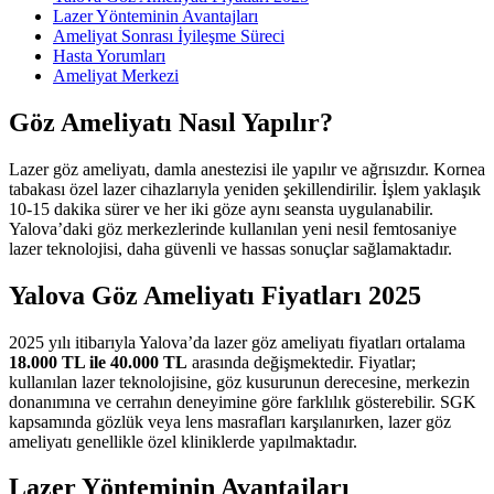
Lazer Yönteminin Avantajları
Ameliyat Sonrası İyileşme Süreci
Hasta Yorumları
Ameliyat Merkezi
Göz Ameliyatı Nasıl Yapılır?
Lazer göz ameliyatı, damla anestezisi ile yapılır ve ağrısızdır. Kornea
tabakası özel lazer cihazlarıyla yeniden şekillendirilir. İşlem yaklaşık
10-15 dakika sürer ve her iki göze aynı seansta uygulanabilir.
Yalova’daki göz merkezlerinde kullanılan yeni nesil femtosaniye
lazer teknolojisi, daha güvenli ve hassas sonuçlar sağlamaktadır.
Yalova Göz Ameliyatı Fiyatları 2025
2025 yılı itibarıyla Yalova’da lazer göz ameliyatı fiyatları ortalama
18.000 TL ile 40.000 TL
arasında değişmektedir. Fiyatlar;
kullanılan lazer teknolojisine, göz kusurunun derecesine, merkezin
donanımına ve cerrahın deneyimine göre farklılık gösterebilir. SGK
kapsamında gözlük veya lens masrafları karşılanırken, lazer göz
ameliyatı genellikle özel kliniklerde yapılmaktadır.
Lazer Yönteminin Avantajları