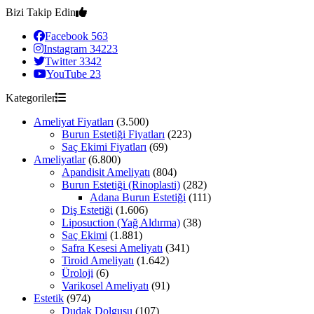
Bizi Takip Edin
Facebook
563
Instagram
34223
Twitter
3342
YouTube
23
Kategoriler
Ameliyat Fiyatları
(3.500)
Burun Estetiği Fiyatları
(223)
Saç Ekimi Fiyatları
(69)
Ameliyatlar
(6.800)
Apandisit Ameliyatı
(804)
Burun Estetiği (Rinoplasti)
(282)
Adana Burun Estetiği
(111)
Diş Estetiği
(1.606)
Liposuction (Yağ Aldırma)
(38)
Saç Ekimi
(1.881)
Safra Kesesi Ameliyatı
(341)
Tiroid Ameliyatı
(1.642)
Üroloji
(6)
Varikosel Ameliyatı
(91)
Estetik
(974)
Dudak Dolgusu
(107)