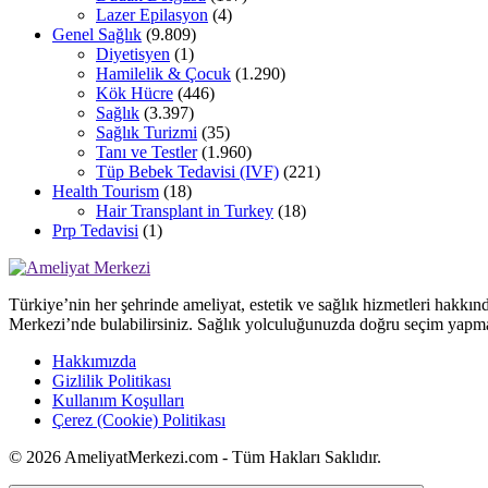
Lazer Epilasyon
(4)
Genel Sağlık
(9.809)
Diyetisyen
(1)
Hamilelik & Çocuk
(1.290)
Kök Hücre
(446)
Sağlık
(3.397)
Sağlık Turizmi
(35)
Tanı ve Testler
(1.960)
Tüp Bebek Tedavisi (IVF)
(221)
Health Tourism
(18)
Hair Transplant in Turkey
(18)
Prp Tedavisi
(1)
Türkiye’nin her şehrinde ameliyat, estetik ve sağlık hizmetleri hakkın
Merkezi’nde bulabilirsiniz. Sağlık yolculuğunuzda doğru seçim yapma
Hakkımızda
Gizlilik Politikası
Kullanım Koşulları
Çerez (Cookie) Politikası
© 2026 AmeliyatMerkezi.com - Tüm Hakları Saklıdır.