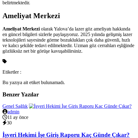
belirtmektedir.
Ameliyat Merkezi
Ameliyat Merkezi
olarak Yalova’da lazer göz ameliyatı hakkında
en güncel bilgileri sizlerle paylaşıyoruz. 2025 yılında gelişmiş lazer
teknolojileri sayesinde görme bozuklukları çok daha güvenli, hızlı
ve kalıcı şekilde tedavi edilmektedir. Uzman göz cerrahları eşliğinde
gözlüksüz net bir görüşe kavuşabilirsiniz.
Etiketler :
Bu yazıya ait etiket bulunamadı.
Benzer Yazılar
Genel Sağlık
admin
11 ay önce
30
İşyeri Hekimi İşe Giriş Raporu Kaç Günde Çıkar?