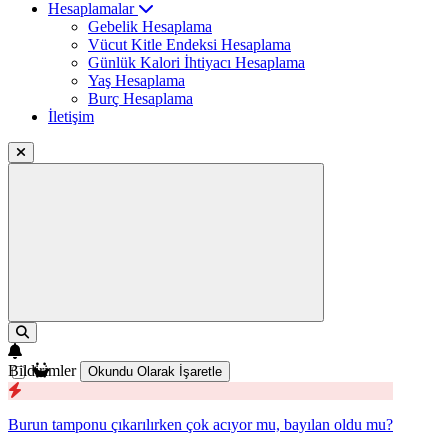
Hesaplamalar
Gebelik Hesaplama
Vücut Kitle Endeksi Hesaplama
Günlük Kalori İhtiyacı Hesaplama
Yaş Hesaplama
Burç Hesaplama
İletişim
Bildirimler
Okundu Olarak İşaretle
Burun tamponu çıkarılırken çok acıyor mu, bayılan oldu mu?