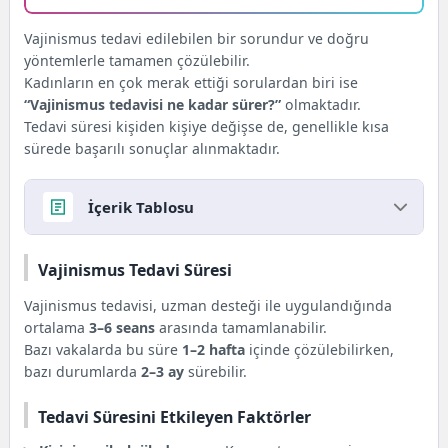
Vajinismus tedavi edilebilen bir sorundur ve doğru
yöntemlerle tamamen çözülebilir.
Kadınların en çok merak ettiği sorulardan biri ise
“Vajinismus tedavisi ne kadar sürer?”
olmaktadır.
Tedavi süresi kişiden kişiye değişse de, genellikle kısa
sürede başarılı sonuçlar alınmaktadır.
İçerik Tablosu
Vajinismus Tedavi Süresi
Vajinismus Tedavi Süresi
Tedavi Süresini Etkileyen Faktörler
Tedavi Yöntemleri ile Süre
Vajinismus tedavisi, uzman desteği ile uygulandığında
Ameliyat Merkezi Ekibi Ne Diyor?
ortalama
3–6 seans
arasında tamamlanabilir.
Bazı vakalarda bu süre
1–2 hafta
içinde çözülebilirken,
bazı durumlarda
2–3 ay
sürebilir.
Tedavi Süresini Etkileyen Faktörler