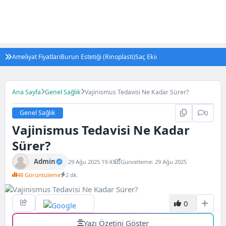
Ameliyat Fiyatları
Burun Estetiği (Rinoplasti)
Saç Ekimi
Tüp Bebek Tedavisi (IV
Ana Sayfa
Genel Sağlık
Vajinismus Tedavisi Ne Kadar Sürer?
Genel Sağlık
0
Vajinismus Tedavisi Ne Kadar
Sürer?
Admin
29 Ağu 2025 19:43
Güncelleme: 29 Ağu 2025
48 Görüntüleme
2 dk.
0
Yazı Özetini Göster