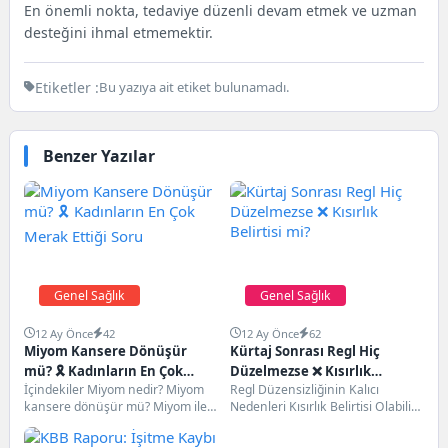
En önemli nokta, tedaviye düzenli devam etmek ve uzman
desteğini ihmal etmemektir.
Etiketler :
Bu yazıya ait etiket bulunamadı.
Benzer Yazılar
Genel Sağlık
Genel Sağlık
12 Ay Önce
42
12 Ay Önce
62
Miyom Kansere Dönüşür
Kürtaj Sonrası Regl Hiç
mü? 🎗️ Kadınların En Çok
Düzelmezse ❌ Kısırlık
İçindekiler Miyom nedir? Miyom
Regl Düzensizliğinin Kalıcı
Merak Ettiği Soru
Belirtisi mi?
kansere dönüşür mü? Miyom ile
Nedenleri Kısırlık Belirtisi Olabilir
sarkom arasındaki fark nedir?
mi? Asherman Sendromu ve Regl
Hangi belirtiler...
Sorunları Tedavi Yöntemleri...