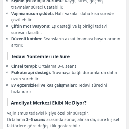
Kişinin psikolojik durumu:
Kaygı, stres, geçmiş
travmalar süreci uzatabilir.
Vajinismusun şiddeti:
Hafif vakalar daha kısa sürede
çözülebilir.
Çiftin motivasyonu:
Eş desteği ve iş birliği tedavi
süresini kısaltır.
Düzenli katılım:
Seansların aksatılmaması başarı oranını
artırır.
Tedavi Yöntemleri ile Süre
Cinsel terapi:
Ortalama 3–6 seans
Psikoterapi desteği:
Travmaya bağlı durumlarda daha
uzun sürebilir
Ev egzersizleri ve kas çalışmaları:
Tedavi sürecini
hızlandırır
Ameliyat Merkezi Ekibi Ne Diyor?
Vajinismus tedavisi kişiye özel bir süreçtir.
Ortalama
3–6 seans
arasında sonuç alınsa da, süre kişisel
faktörlere göre değişiklik gösterebilir.