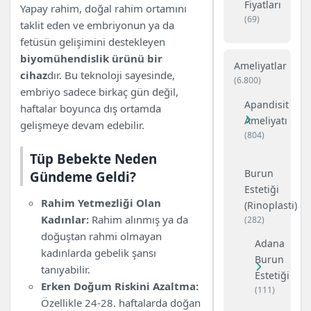
Fiyatları
Yapay rahim, doğal rahim ortamını
(69)
taklit eden ve embriyonun ya da
fetüsün gelişimini destekleyen
biyomühendislik ürünü bir
Ameliyatlar
cihaz
dır. Bu teknoloji sayesinde,
(6.800)
embriyo sadece birkaç gün değil,
Apandisit
haftalar boyunca dış ortamda
Ameliyatı
gelişmeye devam edebilir.
(804)
Tüp Bebekte Neden
Burun
Gündeme Geldi?
Estetiği
Rahim Yetmezliği Olan
(Rinoplasti)
Kadınlar:
Rahim alınmış ya da
(282)
doğuştan rahmi olmayan
Adana
kadınlarda gebelik şansı
Burun
tanıyabilir.
Estetiği
Erken Doğum Riskini Azaltma:
(111)
Özellikle 24-28. haftalarda doğan