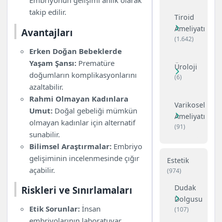
Embriyonun gelişimi anlık olarak
takip edilir.
Tiroid
Ameliyatı
Avantajları
(1.642)
Erken Doğan Bebeklerde
Yaşam Şansı:
Prematüre
Üroloji
doğumların komplikasyonlarını
(6)
azaltabilir.
Rahmi Olmayan Kadınlara
Varikosel
Umut:
Doğal gebeliği mümkün
Ameliyatı
olmayan kadınlar için alternatif
(91)
sunabilir.
Bilimsel Araştırmalar:
Embriyo
gelişiminin incelenmesinde çığır
Estetik
açabilir.
(974)
Dudak
Riskleri ve Sınırlamaları
Dolgusu
Etik Sorunlar:
İnsan
(107)
embriyolarının laboratuvar