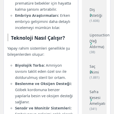
prematüre bebekler için hayatta
kalma şansını artırabilir.
Diş
Embriyo Araştırmaları:
Erken
Estetiği
(1.606)
embriyo gelişimini daha detaylı
incelemeyi mümkün kılar.
Liposuction
Teknoloji Nasıl Çalışır?
(Yağ
Aldırma)
Yapay rahim sistemleri genellikle şu
(38)
bileşenlerden oluşur:
Biyolojik Torba:
Amniyon
Saç
sıvısını taklit eden özel sıvı ile
Ekimi
doldurulmuş steril bir ortam.
(1.881)
Beslenme ve Oksijen Desteği:
Göbek kordonuna benzer
Safra
yapılarla besin ve oksijen desteği
Kesesi
sağlanır.
Ameliyatı
Sensör ve Monitör Sistemleri:
(341)