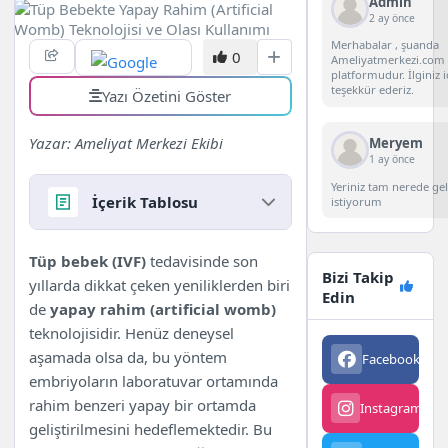
Admin
2 ay önce
Merhabalar , şuanda
0
Ameliyatmerkezi.com 
platformudur. İlginiz i
teşekkür ederiz.
Yazı Özetini Göster
Yazar: Ameliyat Merkezi Ekibi
Meryem
1 ay önce
Yeriniz tam nerede g
İçerik Tablosu
istiyorum
İçindekiler
Tüp bebek (IVF)
tedavisinde son
Bizi Takip
Yapay Rahim Nedir?
yıllarda dikkat çeken yeniliklerden biri
Edin
Tüp Bebekte Neden Gündeme
de
yapay rahim (artificial womb)
Geldi?
teknolojisidir. Henüz deneysel
Teknoloji Nasıl Çalışır?
aşamada olsa da, bu yöntem
Facebook
563
Avantajları
embriyoların laboratuvar ortamında
Riskleri ve Sınırlamaları
rahim benzeri yapay bir ortamda
Instagram
342
Etik Tartışmalar
geliştirilmesini hedeflemektedir. Bu
Gelecekte Kullanım Alanları