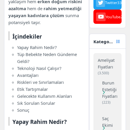
yaklaşım hem
erken doğum riskini
Twitter
3342
Sık Sorulan Sorular
azaltma
hem de
rahim yetmezliği
Sonuç
yaşayan kadınlara çözüm
sunma
YouTube
23
potansiyeli taşır.
İçindekiler
Kategoriler
Yapay Rahim Nedir?
Tüp Bebekte Neden Gündeme
Ameliyat
Geldi?
Fiyatları
Teknoloji Nasıl Çalışır?
(3.500)
Avantajları
Riskleri ve Sınırlamaları
Burun
Etik Tartışmalar
Estetiği
Gelecekte Kullanım Alanları
Fiyatları
(223)
Sık Sorulan Sorular
Sonuç
Saç
Yapay Rahim Nedir?
Ekimi