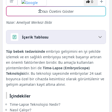
0
Yazı Özetini Göster
Yazar: Ameliyat Merkezi Ekibi
İçerik Tablosu
İçindekiler
Tüp bebek tedavisinde
embriyo gelişimini en iyi şekilde
Time-Lapse Teknolojisi Nedir?
izlemek ve en sağlıklı embriyoyu seçmek başarıyı artıran
Nasıl Çalışır?
en önemli faktörlerden biridir. Bu amaçla kullanılan
Avantajları
yöntemlerden biri de
Time-Lapse (EmbryoScope)
Dezavantajları
Teknolojisi
dir. Bu teknoloji sayesinde embriyolar 24 saat
Kimlere Önerilir?
boyunca özel bir cihazda kesintisiz olarak görüntülenir ve
Sık Sorulan Sorular
gelişim aşamaları kayıt altına alınır.
Sonuç
İçindekiler
Time-Lapse Teknolojisi Nedir?
Nasıl Çalışır?