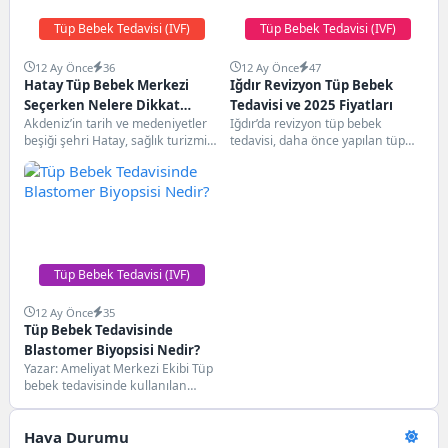
Tüp Bebek Tedavisi (IVF)
Tüp Bebek Tedavisi (IVF)
12 Ay Önce
36
12 Ay Önce
47
Hatay Tüp Bebek Merkezi
Iğdır Revizyon Tüp Bebek
Seçerken Nelere Dikkat
Tedavisi ve 2025 Fiyatları
Akdeniz’in tarih ve medeniyetler
Iğdır’da revizyon tüp bebek
Etmelisiniz? (2025 Fiyat &
beşiği şehri Hatay, sağlık turizmi
tedavisi, daha önce yapılan tüp
Başarı Rehberi)
alanında da hızla gelişmekte olan
bebek denemelerinden sonuç
merkezlerden...
alamayan çiftler için...
Tüp Bebek Tedavisi (IVF)
12 Ay Önce
35
Tüp Bebek Tedavisinde
Blastomer Biyopsisi Nedir?
Yazar: Ameliyat Merkezi Ekibi Tüp
bebek tedavisinde kullanılan
genetik tanı yöntemlerinden biri
de blastomer biyopsisidir....
Hava Durumu