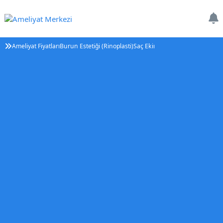
Ameliyat Fiyatları
Burun Estetiği (Rinoplasti)
Saç Ekimi
Tüp Bebek Tedavisi (IV