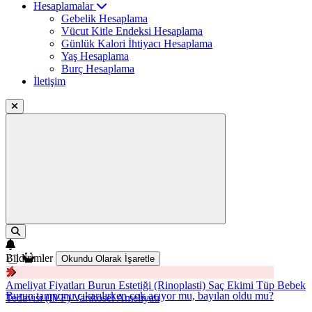
Hesaplamalar
Gebelik Hesaplama
Vücut Kitle Endeksi Hesaplama
Günlük Kalori İhtiyacı Hesaplama
Yaş Hesaplama
Burç Hesaplama
İletişim
Bildirimler
Okundu Olarak İşaretle
Ameliyat Fiyatları
Burun Estetiği (Rinoplasti)
Saç Ekimi
Tüp Bebek
Burun tamponu çıkarılırken çok acıyor mu, bayılan oldu mu?
Tedavisi (IVF)
Varikosel Ameliyatı