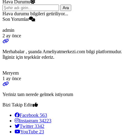
Hava Durumu
Ara
Hava durumu bilgileri getiriliyor...
Son Yorumlar
admin
2 ay önce
Merhabalar , şuanda Ameliyatmerkezi.com bilgi platformudur.
İlginiz için teşekkür ederiz.
Meryem
1 ay önce
Yeriniz tam nerede gelmek istiyorum
Bizi Takip Edin
Facebook
563
Instagram
34223
Twitter
3342
YouTube
23