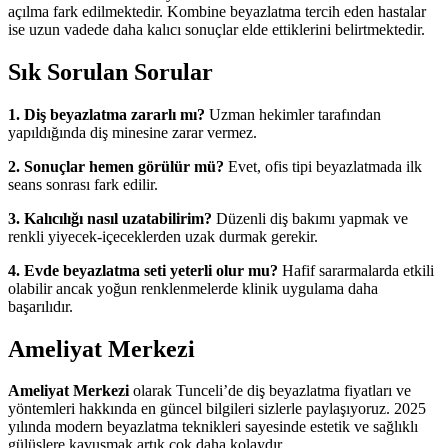
açılma fark edilmektedir. Kombine beyazlatma tercih eden hastalar
ise uzun vadede daha kalıcı sonuçlar elde ettiklerini belirtmektedir.
Sık Sorulan Sorular
1. Diş beyazlatma zararlı mı?
Uzman hekimler tarafından
yapıldığında diş minesine zarar vermez.
2. Sonuçlar hemen görülür mü?
Evet, ofis tipi beyazlatmada ilk
seans sonrası fark edilir.
3. Kalıcılığı nasıl uzatabilirim?
Düzenli diş bakımı yapmak ve
renkli yiyecek-içeceklerden uzak durmak gerekir.
4. Evde beyazlatma seti yeterli olur mu?
Hafif sararmalarda etkili
olabilir ancak yoğun renklenmelerde klinik uygulama daha
başarılıdır.
Ameliyat Merkezi
Ameliyat Merkezi
olarak Tunceli’de diş beyazlatma fiyatları ve
yöntemleri hakkında en güncel bilgileri sizlerle paylaşıyoruz. 2025
yılında modern beyazlatma teknikleri sayesinde estetik ve sağlıklı
gülüşlere kavuşmak artık çok daha kolaydır.