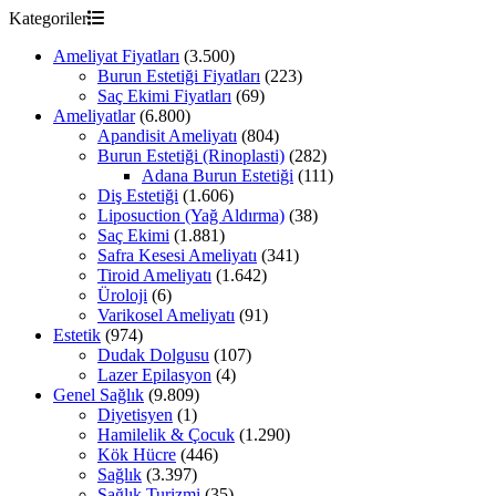
Kategoriler
Ameliyat Fiyatları
(3.500)
Burun Estetiği Fiyatları
(223)
Saç Ekimi Fiyatları
(69)
Ameliyatlar
(6.800)
Apandisit Ameliyatı
(804)
Burun Estetiği (Rinoplasti)
(282)
Adana Burun Estetiği
(111)
Diş Estetiği
(1.606)
Liposuction (Yağ Aldırma)
(38)
Saç Ekimi
(1.881)
Safra Kesesi Ameliyatı
(341)
Tiroid Ameliyatı
(1.642)
Üroloji
(6)
Varikosel Ameliyatı
(91)
Estetik
(974)
Dudak Dolgusu
(107)
Lazer Epilasyon
(4)
Genel Sağlık
(9.809)
Diyetisyen
(1)
Hamilelik & Çocuk
(1.290)
Kök Hücre
(446)
Sağlık
(3.397)
Sağlık Turizmi
(35)