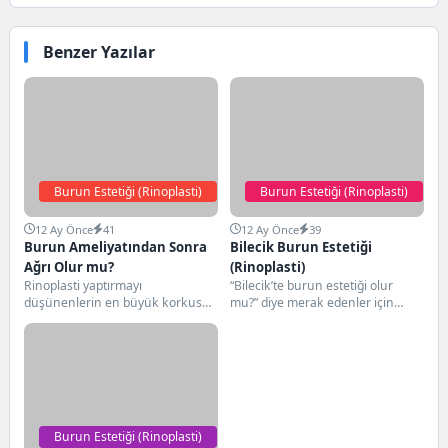
Benzer Yazılar
Burun Estetiği (Rinoplasti)
Burun Estetiği (Rinoplasti)
12 Ay Önce
41
12 Ay Önce
39
Burun Ameliyatından Sonra
Bilecik Burun Estetiği
Ağrı Olur mu?
(Rinoplasti)
Rinoplasti yaptırmayı
“Bilecik’te burun estetiği olur
düşünenlerin en büyük korkusu
mu?” diye merak edenler için
“acaba çok ağrır mı?” sorusudur.
hazırladığımız bu rehberde;
Bu yazıda gerçek hasta...
burun ameliyatı süreci,...
Burun Estetiği (Rinoplasti)