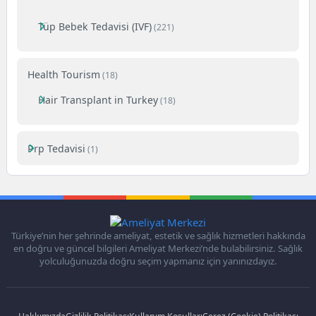
Tüp Bebek Tedavisi (IVF)
(221)
Health Tourism
(18)
Hair Transplant in Turkey
(18)
Prp Tedavisi
(1)
Türkiye’nin her şehrinde ameliyat, estetik ve sağlık hizmetleri hakkında
en doğru ve güncel bilgileri Ameliyat Merkezi’nde bulabilirsiniz. Sağlık
yolculuğunuzda doğru seçim yapmanız için yanınızdayız.