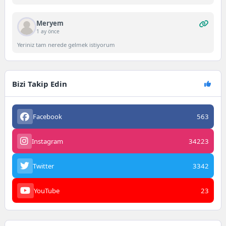
Meryem
1 ay önce
Yeriniz tam nerede gelmek istiyorum
Bizi Takip Edin
Facebook
563
Instagram
34223
Twitter
3342
YouTube
23