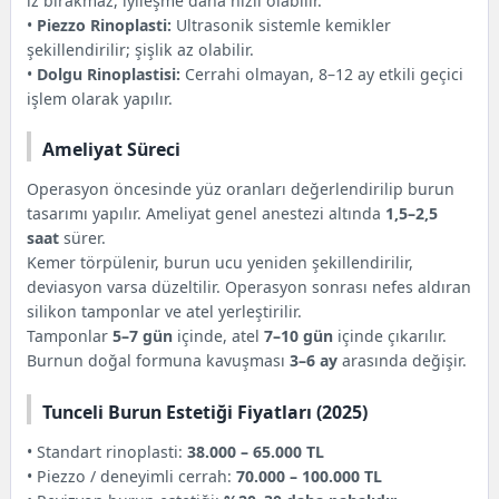
iz bırakmaz, iyileşme daha hızlı olabilir.
•
Piezzo Rinoplasti:
Ultrasonik sistemle kemikler
şekillendirilir; şişlik az olabilir.
•
Dolgu Rinoplastisi:
Cerrahi olmayan, 8–12 ay etkili geçici
işlem olarak yapılır.
Ameliyat Süreci
Operasyon öncesinde yüz oranları değerlendirilip burun
tasarımı yapılır. Ameliyat genel anestezi altında
1,5–2,5
saat
sürer.
Kemer törpülenir, burun ucu yeniden şekillendirilir,
deviasyon varsa düzeltilir. Operasyon sonrası nefes aldıran
silikon tamponlar ve atel yerleştirilir.
Tamponlar
5–7 gün
içinde, atel
7–10 gün
içinde çıkarılır.
Burnun doğal formuna kavuşması
3–6 ay
arasında değişir.
Tunceli Burun Estetiği Fiyatları (2025)
• Standart rinoplasti:
38.000 – 65.000 TL
• Piezzo / deneyimli cerrah:
70.000 – 100.000 TL