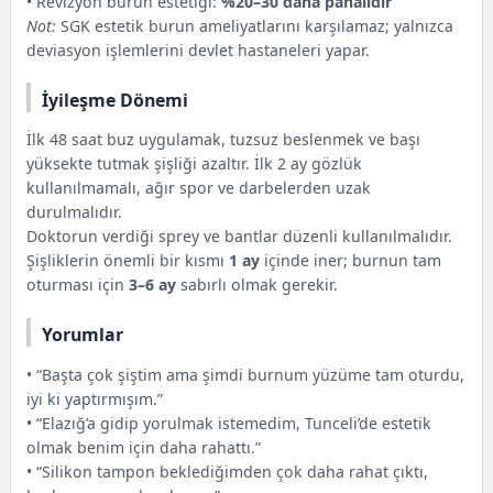
• Revizyon burun estetiği:
%20–30 daha pahalıdır
Not:
SGK estetik burun ameliyatlarını karşılamaz; yalnızca
deviasyon işlemlerini devlet hastaneleri yapar.
İyileşme Dönemi
İlk 48 saat buz uygulamak, tuzsuz beslenmek ve başı
yüksekte tutmak şişliği azaltır. İlk 2 ay gözlük
kullanılmamalı, ağır spor ve darbelerden uzak
durulmalıdır.
Doktorun verdiği sprey ve bantlar düzenli kullanılmalıdır.
Şişliklerin önemli bir kısmı
1 ay
içinde iner; burnun tam
oturması için
3–6 ay
sabırlı olmak gerekir.
Yorumlar
• “Başta çok şiştim ama şimdi burnum yüzüme tam oturdu,
iyi ki yaptırmışım.”
• “Elazığ’a gidip yorulmak istemedim, Tunceli’de estetik
olmak benim için daha rahattı.”
• “Silikon tampon beklediğimden çok daha rahat çıktı,