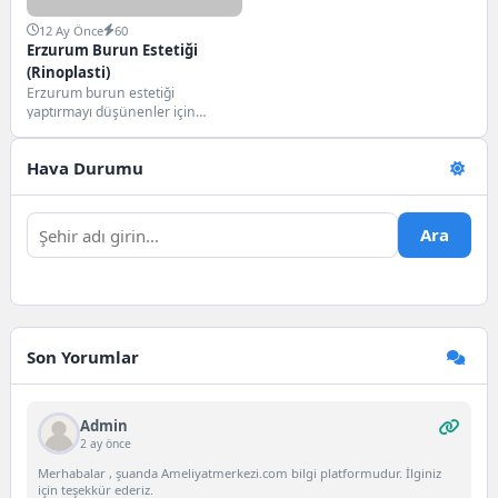
12 Ay Önce
60
Erzurum Burun Estetiği
(Rinoplasti)
Erzurum burun estetiği
yaptırmayı düşünenler için
ameliyat sürecinden iyileşme
dönemine, fiyatlardan yöntemlere
Hava Durumu
kadar merak edilen...
Ara
Son Yorumlar
Admin
2 ay önce
Merhabalar , şuanda Ameliyatmerkezi.com bilgi platformudur. İlginiz
için teşekkür ederiz.