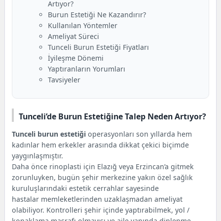
Artıyor?
Tunceli Burun Estetiği Fiyatları (2025)
Burun Estetiği Ne Kazandırır?
İyileşme Dönemi
Kullanılan Yöntemler
Yorumlar
Ameliyat Süreci
Tavsiyeler
Tunceli Burun Estetiği Fiyatları
İyileşme Dönemi
Yaptıranların Yorumları
Tavsiyeler
Tunceli’de Burun Estetiğine Talep Neden Artıyor?
Tunceli burun estetiği
operasyonları son yıllarda hem
kadınlar hem erkekler arasında dikkat çekici biçimde
yaygınlaşmıştır.
Daha önce rinoplasti için Elazığ veya Erzincan’a gitmek
zorunluyken, bugün şehir merkezine yakın özel sağlık
kuruluşlarındaki estetik cerrahlar sayesinde
hastalar memleketlerinden uzaklaşmadan ameliyat
olabiliyor. Kontrolleri şehir içinde yaptırabilmek, yol /
konaklama masrafı olmayışı ve aile yanında dinlenme