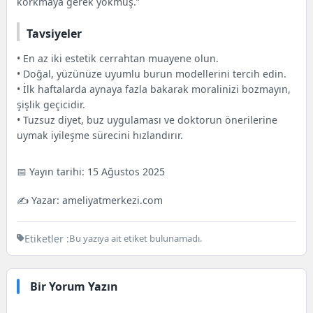
korkmaya gerek yokmuş.”
Tavsiyeler
• En az iki estetik cerrahtan muayene olun.
• Doğal, yüzünüze uyumlu burun modellerini tercih edin.
• İlk haftalarda aynaya fazla bakarak moralinizi bozmayın,
şişlik geçicidir.
• Tuzsuz diyet, buz uygulaması ve doktorun önerilerine
uymak iyileşme sürecini hızlandırır.
📅 Yayın tarihi:
15 Ağustos 2025
✍️ Yazar: ameliyatmerkezi.com
Etiketler :
Bu yazıya ait etiket bulunamadı.
Bir Yorum Yazın