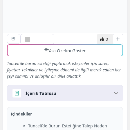
0
Yazı Özetini Göster
Tunceli’de burun estetiği yaptırmak isteyenler için süreç,
fiyatlar, teknikler ve iyileşme dönemi ile ilgili merak edilen her
şeyi samimi ve anlaşılır bir dille anlattık.
İçerik Tablosu
Tunceli’de Burun Estetiğine Talep Neden Artıyor?
İçindekiler
Burun Estetiği Ne Kazandırır?
Kullanılan Yöntemler
Tunceli’de Burun Estetiğine Talep Neden
Ameliyat Süreci