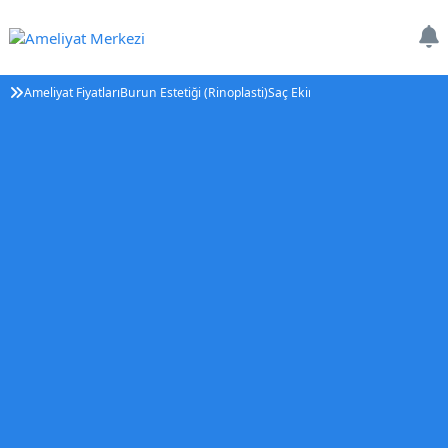
Ameliyat Fiyatları
Burun Estetiği (Rinoplasti)
Saç Ekimi
Tüp Bebek Tedavisi (IV