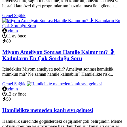
Diyetisyenlik, sağlıklı beslenme, kilo kontrolü, obezite tedavisi ve
hastalıklara özel diyet programlarının hazırlanması ile ilgilenen...
Genel Sağlık
admin
11 ay önce
80
Miyom Ameliyatı Sonrası Hamile Kalınır mı? 🤰
Kadınların En Çok Sorduğu Soru
İçindekiler Miyom ameliyatı nedir? Ameliyat sonrası hamilelik
mümkün mü? Ne zaman hamile kalınabilir? Hamilelikte risk...
Genel Sağlık
admin
12 ay önce
50
Hamilelikte memeden kanlı sıvı gelmesi
Hamilelik sürecinde göğüslerdeki değişimler çok belirgindir. Meme
dokusu doğuma ve emzirmeye hazırlanırken süt kanalları genişler,...