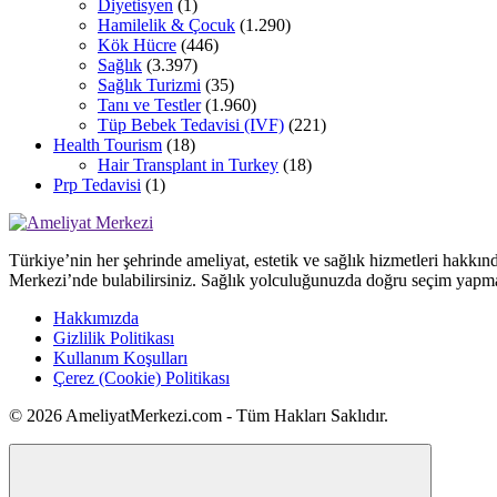
Diyetisyen
(1)
Hamilelik & Çocuk
(1.290)
Kök Hücre
(446)
Sağlık
(3.397)
Sağlık Turizmi
(35)
Tanı ve Testler
(1.960)
Tüp Bebek Tedavisi (IVF)
(221)
Health Tourism
(18)
Hair Transplant in Turkey
(18)
Prp Tedavisi
(1)
Türkiye’nin her şehrinde ameliyat, estetik ve sağlık hizmetleri hakkın
Merkezi’nde bulabilirsiniz. Sağlık yolculuğunuzda doğru seçim yapma
Hakkımızda
Gizlilik Politikası
Kullanım Koşulları
Çerez (Cookie) Politikası
© 2026 AmeliyatMerkezi.com - Tüm Hakları Saklıdır.