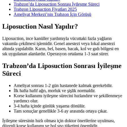
Trabzon’da Liposuction Sonrası İyileşme Süreci
Trabzon Liposuction Fiyatları 2025
Ameliyat Merkezi’nin Trabzon İçin Görüşü
Liposuction Nasıl Yapılır?
Liposuction, ince kanüller yardımıyla vücuttaki fazla yağların
vakumla çekilmesi işlemidir. Genel anestezi veya lokal anestezi
altında yapılabilir. Karın, bel, basen, bacak, kol ve gıdı bölgesi en
sık uygulanan alanlardır. Operasyon ortalama 1-3 saat sürer.
Trabzon’da Liposuction Sonrası İyileşme
Süreci
Ameliyat sonrası 1-2 gün hastanede kalmak gerekebilir.
İlk hafta hafif ağrı, morluk ve şişlik normaldir.
Korse kullanımı iyileşme sürecini hızlandırır ve şekillenmeye
yardımcı olur.
3-4 hafta içinde günlük yaşama dönülür.
Tam sonuçlar genellikle 3-6 ay arasında ortaya çıkar.
İyileşme süresinin hızlı olması için doktor önerilerine uyulması,
düzenli korse kullanımı ve bol sıvı tüketimi önemlidir.