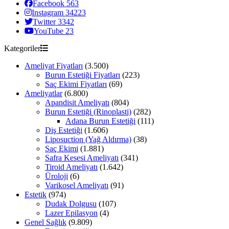
Facebook
563
Instagram
34223
Twitter
3342
YouTube
23
Kategoriler
Ameliyat Fiyatları
(3.500)
Burun Estetiği Fiyatları
(223)
Saç Ekimi Fiyatları
(69)
Ameliyatlar
(6.800)
Apandisit Ameliyatı
(804)
Burun Estetiği (Rinoplasti)
(282)
Adana Burun Estetiği
(111)
Diş Estetiği
(1.606)
Liposuction (Yağ Aldırma)
(38)
Saç Ekimi
(1.881)
Safra Kesesi Ameliyatı
(341)
Tiroid Ameliyatı
(1.642)
Üroloji
(6)
Varikosel Ameliyatı
(91)
Estetik
(974)
Dudak Dolgusu
(107)
Lazer Epilasyon
(4)
Genel Sağlık
(9.809)