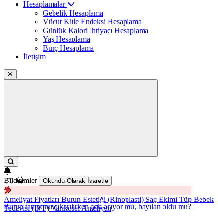
Hesaplamalar
Gebelik Hesaplama
Vücut Kitle Endeksi Hesaplama
Günlük Kalori İhtiyacı Hesaplama
Yaş Hesaplama
Burç Hesaplama
İletişim
Bildirimler
Okundu Olarak İşaretle
Ameliyat Fiyatları
Burun Estetiği (Rinoplasti)
Saç Ekimi
Tüp Bebek
Burun tamponu çıkarılırken çok acıyor mu, bayılan oldu mu?
Tedavisi (IVF)
Varikosel Ameliyatı