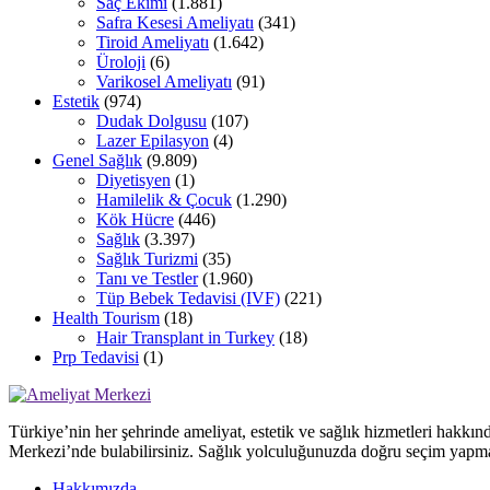
Saç Ekimi
(1.881)
Safra Kesesi Ameliyatı
(341)
Tiroid Ameliyatı
(1.642)
Üroloji
(6)
Varikosel Ameliyatı
(91)
Estetik
(974)
Dudak Dolgusu
(107)
Lazer Epilasyon
(4)
Genel Sağlık
(9.809)
Diyetisyen
(1)
Hamilelik & Çocuk
(1.290)
Kök Hücre
(446)
Sağlık
(3.397)
Sağlık Turizmi
(35)
Tanı ve Testler
(1.960)
Tüp Bebek Tedavisi (IVF)
(221)
Health Tourism
(18)
Hair Transplant in Turkey
(18)
Prp Tedavisi
(1)
Türkiye’nin her şehrinde ameliyat, estetik ve sağlık hizmetleri hakkın
Merkezi’nde bulabilirsiniz. Sağlık yolculuğunuzda doğru seçim yapma
Hakkımızda