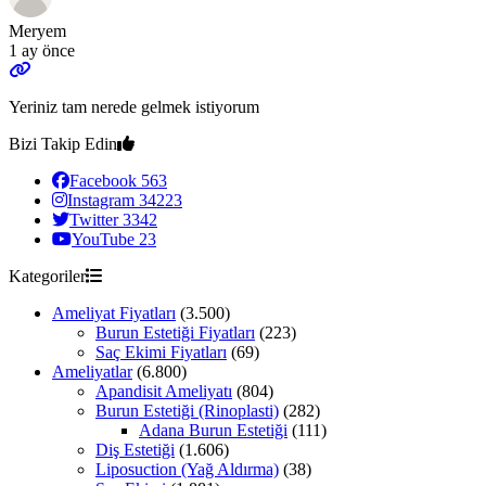
Meryem
1 ay önce
Yeriniz tam nerede gelmek istiyorum
Bizi Takip Edin
Facebook
563
Instagram
34223
Twitter
3342
YouTube
23
Kategoriler
Ameliyat Fiyatları
(3.500)
Burun Estetiği Fiyatları
(223)
Saç Ekimi Fiyatları
(69)
Ameliyatlar
(6.800)
Apandisit Ameliyatı
(804)
Burun Estetiği (Rinoplasti)
(282)
Adana Burun Estetiği
(111)
Diş Estetiği
(1.606)
Liposuction (Yağ Aldırma)
(38)