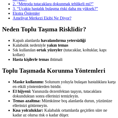
2. “Metroda tutacaklara dokunmak tehlikeli mi?”
3. “Uçakta hastalık bulaşma riski daha mı yüksek?”
Ekstra Önlemler
Ameliyat Merkezi Ekibi Ne Diyor?
Neden Toplu Taşıma Risklidir?
Kapalı alanlarda
havalandırma yetersizliği
Kalabalık nedeniyle
yakın temas
Sık kullanılan
ortak yüzeyler
(tutacaklar, koltuklar, kapı
kolları)
Hasta kişilerle temas
ihtimali
Toplu Taşımada Korunma Yöntemleri
Maske kullanımı:
Solunum yoluyla bulaşan hastalıklara karşı
en etkili yöntemlerden biridir.
El hijyeni:
Yanınızda dezenfektan taşıyın, tutacaklara
dokunduktan sonra ellerinizi temizleyin.
Temas azaltma:
Mümkünse boş alanlarda durun, yüzünüze
ellerinizi götürmeyin.
Kısa yolculuklar:
Kalabalık ortamlarda geçirilen süre ne
kadar az olursa risk o kadar düşer.