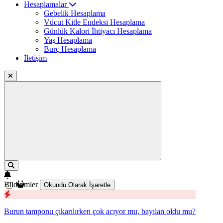
Hesaplamalar
Gebelik Hesaplama
Vücut Kitle Endeksi Hesaplama
Günlük Kalori İhtiyacı Hesaplama
Yaş Hesaplama
Burç Hesaplama
İletişim
Bildirimler
Okundu Olarak İşaretle
Burun tamponu çıkarılırken çok acıyor mu, bayılan oldu mu?