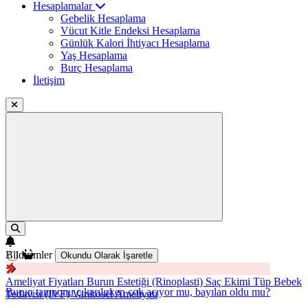
Hesaplamalar
Gebelik Hesaplama
Vücut Kitle Endeksi Hesaplama
Günlük Kalori İhtiyacı Hesaplama
Yaş Hesaplama
Burç Hesaplama
İletişim
Bildirimler
Okundu Olarak İşaretle
Ameliyat Fiyatları
Burun Estetiği (Rinoplasti)
Saç Ekimi
Tüp Bebek
Burun tamponu çıkarılırken çok acıyor mu, bayılan oldu mu?
Tedavisi (IVF)
Varikosel Ameliyatı