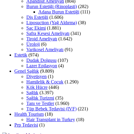
Apandisit Ameliyatı
(804)
Burun Estetiği (Rinoplasti)
(282)
Adana Burun Estetiği
(111)
Diş Estetiği
(1.606)
Liposuction (Yağ Aldırma)
(38)
Saç Ekimi
(1.881)
Safra Kesesi Ameliyatı
(341)
Tiroid Ameliyatı
(1.642)
Üroloji
(6)
Varikosel Ameliyatı
(91)
Estetik
(974)
Dudak Dolgusu
(107)
Lazer Epilasyon
(4)
Genel Sağlık
(9.809)
Diyetisyen
(1)
Hamilelik & Çocuk
(1.290)
Kök Hücre
(446)
Sağlık
(3.397)
Sağlık Turizmi
(35)
Tanı ve Testler
(1.960)
Tüp Bebek Tedavisi (IVF)
(221)
Health Tourism
(18)
Hair Transplant in Turkey
(18)
Prp Tedavisi
(1)