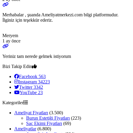
Merhabalar , şuanda Ameliyatmerkezi.com bilgi platformudur.
İlginiz için teşekkür ederiz.
Meryem
1 ay önce
Yeriniz tam nerede gelmek istiyorum
Bizi Takip Edin
Facebook
563
Instagram
34223
Twitter
3342
YouTube
23
Kategoriler
Ameliyat Fiyatları
(3.500)
Burun Estetiği Fiyatları
(223)
Saç Ekimi Fiyatları
(69)
Ameliyatlar
(6.800)