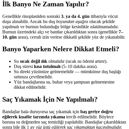
İlk Banyo Ne Zaman Yapılır?
Genellikle rinoplastiden sonraki
3. ya da 4. gün
itibarıyla vücut
duşu alınabilir. Ancak bu duş
boyundan aşağısı
olacak şekilde
yapılmalı ve burnun bulunduğu bölge kesinlikle ıslatılmamalıdır.
Burnun üzerindeki alçı ve bantlar çıkarıldıktan sonra (genellikle
7–
10. gün
arası), cerrah izin verirse dikkatli şekilde yüz de yıkanabilir.
Banyo Yaparken Nelere Dikkat Etmeli?
Su
sıcak değil ılık
olmalıdır (sıcak su ödemi artırır).
Duş süresi
kısa tutulmalı
(5–10 dakika arası).
Su direkt yüzünüze gelmemelidir — mümkünse duş başlığı
sırtınıza çevrilmelidir.
Yüz bandajlarına su, buhar veya şampuan gelmemesine
dikkat edilmelidir.
Saç Yıkamak İçin Ne Yapılmalı?
Bandajlar hala duruyorsa saç yıkamak için
baş geriye doğru
eğilerek kuaför tarzında yıkama
tercih edilmelidir. Böylece
buruna su değmeden saç temizliği yapılabilir. Bandajlar çıkarıldıktan
sonra bile ilk 1 ay
yüz üstü eğilerek saç yıkamaktan kaçınılmalıdır.