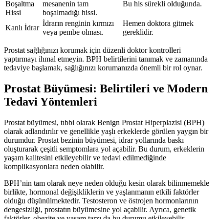
Boşaltma
mesanenin tam
Bu his sürekli olduğunda.
Hissi
boşalmadığı hissi.
İdrarın renginin kırmızı
Hemen doktora gitmek
Kanlı İdrar
veya pembe olması.
gereklidir.
Prostat sağlığınızı korumak için düzenli doktor kontrolleri
yaptırmayı ihmal etmeyin. BPH belirtilerini tanımak ve zamanında
tedaviye başlamak, sağlığınızı korumanızda önemli bir rol oynar.
Prostat Büyümesi: Belirtileri ve Modern
Tedavi Yöntemleri
Prostat büyümesi, tıbbi olarak Benign Prostat Hiperplazisi (BPH)
olarak adlandırılır ve genellikle yaşlı erkeklerde görülen yaygın bir
durumdur. Prostat bezinin büyümesi, idrar yollarında baskı
oluşturarak çeşitli semptomlara yol açabilir. Bu durum, erkeklerin
yaşam kalitesini etkileyebilir ve tedavi edilmediğinde
komplikasyonlara neden olabilir.
BPH’nin tam olarak neye neden olduğu kesin olarak bilinmemekle
birlikte, hormonal değişikliklerin ve yaşlanmanın etkili faktörler
olduğu düşünülmektedir. Testosteron ve östrojen hormonlarının
dengesizliği, prostatın büyümesine yol açabilir. Ayrıca, genetik
faktörler, obezite ve yaşam tarzı da bu durumu etkileyebilir.