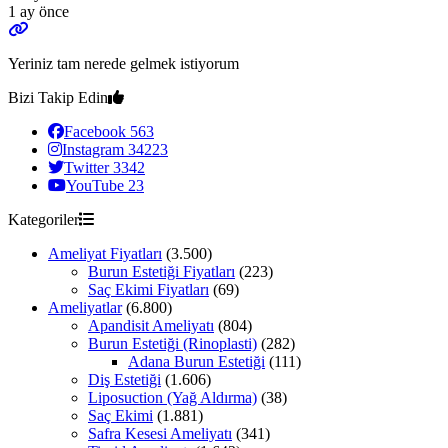
1 ay önce
Yeriniz tam nerede gelmek istiyorum
Bizi Takip Edin
Facebook
563
Instagram
34223
Twitter
3342
YouTube
23
Kategoriler
Ameliyat Fiyatları
(3.500)
Burun Estetiği Fiyatları
(223)
Saç Ekimi Fiyatları
(69)
Ameliyatlar
(6.800)
Apandisit Ameliyatı
(804)
Burun Estetiği (Rinoplasti)
(282)
Adana Burun Estetiği
(111)
Diş Estetiği
(1.606)
Liposuction (Yağ Aldırma)
(38)
Saç Ekimi
(1.881)
Safra Kesesi Ameliyatı
(341)