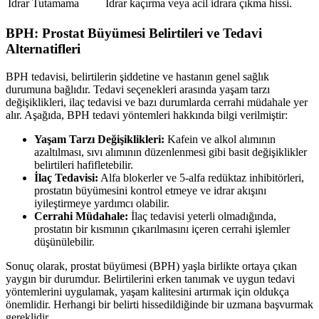
İdrar Tutamama
İdrar kaçırma veya acil idrara çıkma hissi.
BPH: Prostat Büyümesi Belirtileri ve Tedavi
Alternatifleri
BPH tedavisi, belirtilerin şiddetine ve hastanın genel sağlık
durumuna bağlıdır. Tedavi seçenekleri arasında yaşam tarzı
değişiklikleri, ilaç tedavisi ve bazı durumlarda cerrahi müdahale yer
alır. Aşağıda, BPH tedavi yöntemleri hakkında bilgi verilmiştir:
Yaşam Tarzı Değişiklikleri:
Kafein ve alkol alımının
azaltılması, sıvı alımının düzenlenmesi gibi basit değişiklikler
belirtileri hafifletebilir.
İlaç Tedavisi:
Alfa blokerler ve 5-alfa redüktaz inhibitörleri,
prostatın büyümesini kontrol etmeye ve idrar akışını
iyileştirmeye yardımcı olabilir.
Cerrahi Müdahale:
İlaç tedavisi yeterli olmadığında,
prostatın bir kısmının çıkarılmasını içeren cerrahi işlemler
düşünülebilir.
Sonuç olarak, prostat büyümesi (BPH) yaşla birlikte ortaya çıkan
yaygın bir durumdur. Belirtilerini erken tanımak ve uygun tedavi
yöntemlerini uygulamak, yaşam kalitesini artırmak için oldukça
önemlidir. Herhangi bir belirti hissedildiğinde bir uzmana başvurmak
gereklidir.