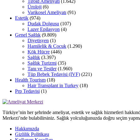
Tiroid Ameliyatı
(1.642)
Üroloji
(6)
Varikosel Ameliyatı
(91)
Estetik
(974)
Dudak Dolgusu
(107)
Lazer Epilasyon
(4)
Genel Sağlık
(9.809)
Diyetisyen
(1)
Hamilelik & Çocuk
(1.290)
Kök Hücre
(446)
Sağlık
(3.397)
Sağlık Turizmi
(35)
Tanı ve Testler
(1.960)
Tüp Bebek Tedavisi (IVF)
(221)
Health Tourism
(18)
Hair Transplant in Turkey
(18)
Prp Tedavisi
(1)
Türkiye’nin her şehrinde ameliyat, estetik ve sağlık hizmetleri hakkın
Merkezi’nde bulabilirsiniz. Sağlık yolculuğunuzda doğru seçim yapma
Hakkımızda
Gizlilik Politikası
Kullanım Koşulları