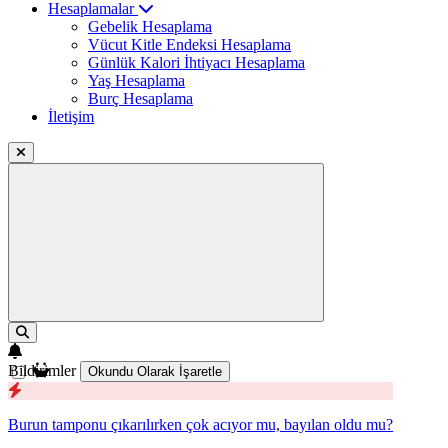
Hesaplamalar
Gebelik Hesaplama
Vücut Kitle Endeksi Hesaplama
Günlük Kalori İhtiyacı Hesaplama
Yaş Hesaplama
Burç Hesaplama
İletişim
Bildirimler
Okundu Olarak İşaretle
Burun tamponu çıkarılırken çok acıyor mu, bayılan oldu mu?