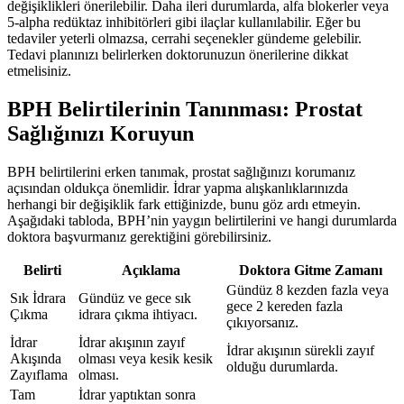
değişiklikleri önerilebilir. Daha ileri durumlarda, alfa blokerler veya
5-alpha redüktaz inhibitörleri gibi ilaçlar kullanılabilir. Eğer bu
tedaviler yeterli olmazsa, cerrahi seçenekler gündeme gelebilir.
Tedavi planınızı belirlerken doktorunuzun önerilerine dikkat
etmelisiniz.
BPH Belirtilerinin Tanınması: Prostat
Sağlığınızı Koruyun
BPH belirtilerini erken tanımak, prostat sağlığınızı korumanız
açısından oldukça önemlidir. İdrar yapma alışkanlıklarınızda
herhangi bir değişiklik fark ettiğinizde, bunu göz ardı etmeyin.
Aşağıdaki tabloda, BPH’nin yaygın belirtilerini ve hangi durumlarda
doktora başvurmanız gerektiğini görebilirsiniz.
Belirti
Açıklama
Doktora Gitme Zamanı
Gündüz 8 kezden fazla veya
Sık İdrara
Gündüz ve gece sık
gece 2 kereden fazla
Çıkma
idrara çıkma ihtiyacı.
çıkıyorsanız.
İdrar
İdrar akışının zayıf
İdrar akışının sürekli zayıf
Akışında
olması veya kesik kesik
olduğu durumlarda.
Zayıflama
olması.
Tam
İdrar yaptıktan sonra