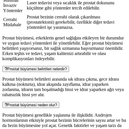
Minimal
Laser tedavisi veya sıcaklık ile prostat dokusunu
İnvaziv
küçültme gibi yöntemler tercih edilebilir.
Yöntemler
Prostat bezinin cerrahi olarak çıkarılması
Cerrahi
(prostatektomi) gerekebilir, özellikle diğer tedavi
Müdahale
yöntemleri işe yaramazsa.
Prostat büyümesi, erkeklerin genel sağlığını etkileyen bir durumdur
ve uygun tedavi yöntemleri ile yönetilebilir. Eğer prostat büyümesi
belirtileri yaşıyorsanız, bir sağlık uzmanına başvurmanız önemlidir.
Erken teşhis ve tedavi, yaşam kalitenizi artırabilir ve olası
komplikasyonları önleyebilir.
Prostat büyümesi belirtileri nelerdir?
Prostat büyümesi belirtileri arasında sık idrara çıkma, gece idrara
kalkma (nokturia), idrar akışında zayıflama, idrar yaparken
zorlanma, idrarın tam boşalmadığı hissi ve idrar yaparken ağrı veya
rahatsızlık hissi yer alır.
Prostat büyümesi neden olur?
Prostat büyümesi genellikle yaşlanma ile ilişkilidir. Androjen
hormonlarının etkisiyle prostat bezinin hücrelerinin sayısı artar ve bu
da bezin büyümesine yol açar. Genetik faktörler ve yaşam tarzı da