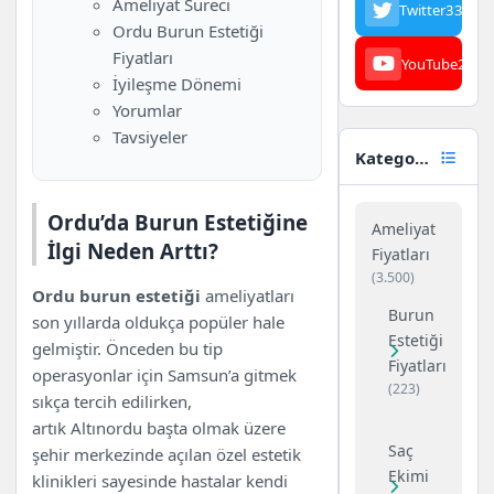
Ameliyat Süreci
Twitter
3342
Yorumlar
Ordu Burun Estetiği
Tavsiyeler
Fiyatları
YouTube
23
İyileşme Dönemi
Yorumlar
Tavsiyeler
Kategoriler
Ordu’da Burun Estetiğine
Ameliyat
İlgi Neden Arttı?
Fiyatları
(3.500)
Ordu burun estetiği
ameliyatları
Burun
son yıllarda oldukça popüler hale
Estetiği
gelmiştir. Önceden bu tip
Fiyatları
operasyonlar için Samsun’a gitmek
(223)
sıkça tercih edilirken,
artık Altınordu başta olmak üzere
Saç
şehir merkezinde açılan özel estetik
Ekimi
klinikleri sayesinde hastalar kendi