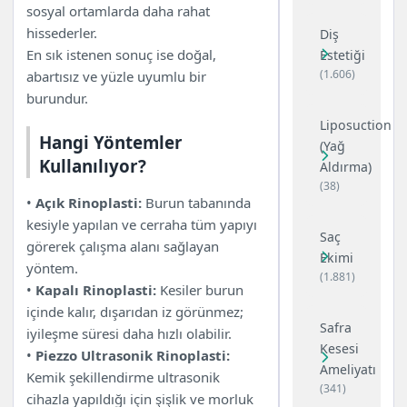
sosyal ortamlarda daha rahat
hissederler.
Diş
En sık istenen sonuç ise doğal,
Estetiği
(1.606)
abartısız ve yüzle uyumlu bir
burundur.
Liposuction
Hangi Yöntemler
(Yağ
Kullanılıyor?
Aldırma)
(38)
•
Açık Rinoplasti:
Burun tabanında
kesiyle yapılan ve cerraha tüm yapıyı
Saç
görerek çalışma alanı sağlayan
Ekimi
yöntem.
(1.881)
•
Kapalı Rinoplasti:
Kesiler burun
içinde kalır, dışarıdan iz görünmez;
Safra
iyileşme süresi daha hızlı olabilir.
Kesesi
•
Piezzo Ultrasonik Rinoplasti:
Ameliyatı
Kemik şekillendirme ultrasonik
(341)
cihazla yapıldığı için şişlik ve morluk