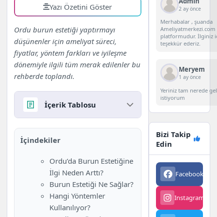
Admin
Yazı Özetini Göster
2 ay önce
Merhabalar , şuanda
Ordu burun estetiği yaptırmayı
Ameliyatmerkezi.com 
platformudur. İlginiz i
düşünenler için ameliyat süreci,
teşekkür ederiz.
fiyatlar, yöntem farkları ve iyileşme
dönemiyle ilgili tüm merak edilenler bu
Meryem
rehberde toplandı.
1 ay önce
Yeriniz tam nerede g
istiyorum
İçerik Tablosu
Ordu’da Burun Estetiğine İlgi
Bizi Takip
İçindekiler
Neden Arttı?
Edin
Burun Estetiği Ne Sağlar?
Ordu’da Burun Estetiğine
Hangi Yöntemler Kullanılıyor?
İlgi Neden Arttı?
Facebook
563
Ameliyat Süreci
Burun Estetiği Ne Sağlar?
Ordu Burun Estetiği Fiyatları
Hangi Yöntemler
Instagram
342
(2025)
Kullanılıyor?
İyileşme Dönemi