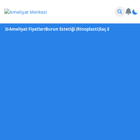
Ameliyat Fiyatları
Burun Estetiği (Rinoplasti)
Saç Ekimi
Tüp Bebek 