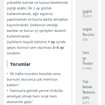
yüksekte tutmak ve tuzsuz beslenmek
şişliği azaltır. İlk 2 ay gözlük
Sağlık
kullanılmamalı, ağır egzersiz
(3.397)
yapılmamalı ve burna darbe almaktan
kaçınılmalıdır. Doktorun verdiği
Sağlık
bantlar ve burun içi spreyleri düzenli
Turizmi
kullanılmalıdır.
(35)
Şişliklerin büyük bölümü
1 ay
içinde
geçer, burnun tam oturması
3–6 ay
Tanı
sürebilir.
ve
Testler
Yorumlar
(1.960)
• “İlk hafta moralim bozuldu ama
burnum oturunca çok memnun
Tüp
kaldım.”
Bebek
• “Samsun’a gitmek yerine Ordu’da
Tedavisi
ameliyat olmak hem sıcak hem
(IVF)
ekonomik geçti.”
(221)