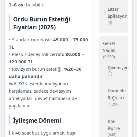
3–6 ay
ı bulabilir.
Lazer
Epilasyon
Ordu Burun Estetiği
(4)
Fiyatları (2025)
• Standart rinoplasti:
45.000 – 75.000
Genel
TL
Sağlık
• Piezo / deneyimli cerrah:
80.000 –
(9.809)
120.000 TL
Diyetisyen
• Revizyon burun estetiği:
%20–30
(1)
daha pahalıdır
Not:
SGK estetik ameliyatları
Hamilelik
karşılamaz; sadece deviasyon
& Çocuk
ameliyatları devlet hastanesinde
(1.290)
yapılabilir.
İyileşme Dönemi
Kök
Hücre
İlk 48 saat buz uygulamak, başı
(446)