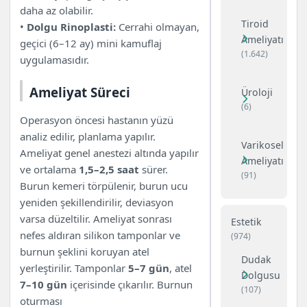
daha az olabilir.
Tiroid
•
Dolgu Rinoplasti:
Cerrahi olmayan,
Ameliyatı
geçici (6–12 ay) mini kamuflaj
(1.642)
uygulamasıdır.
Ameliyat Süreci
Üroloji
(6)
Operasyon öncesi hastanın yüzü
analiz edilir, planlama yapılır.
Varikosel
Ameliyat genel anestezi altında yapılır
Ameliyatı
ve ortalama
1,5–2,5 saat
sürer.
(91)
Burun kemeri törpülenir, burun ucu
yeniden şekillendirilir, deviasyon
varsa düzeltilir. Ameliyat sonrası
Estetik
nefes aldıran silikon tamponlar ve
(974)
burnun şeklini koruyan atel
Dudak
yerleştirilir. Tamponlar
5–7 gün
, atel
Dolgusu
7–10 gün
içerisinde çıkarılır. Burnun
(107)
oturması