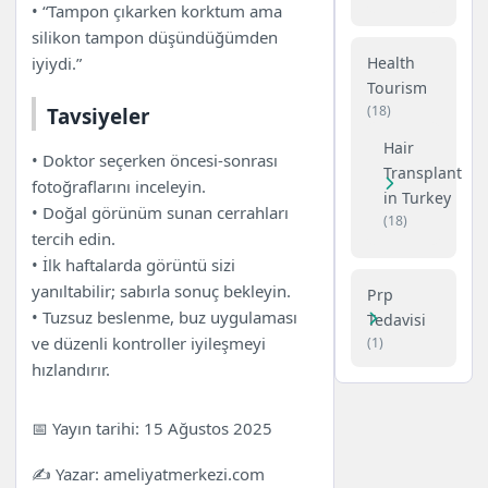
• “Tampon çıkarken korktum ama
silikon tampon düşündüğümden
Health
iyiydi.”
Tourism
(18)
Tavsiyeler
Hair
• Doktor seçerken öncesi-sonrası
Transplant
fotoğraflarını inceleyin.
in Turkey
• Doğal görünüm sunan cerrahları
(18)
tercih edin.
• İlk haftalarda görüntü sizi
yanıltabilir; sabırla sonuç bekleyin.
Prp
• Tuzsuz beslenme, buz uygulaması
Tedavisi
ve düzenli kontroller iyileşmeyi
(1)
hızlandırır.
📅 Yayın tarihi:
15 Ağustos 2025
✍️ Yazar: ameliyatmerkezi.com