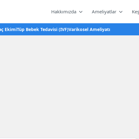
Hakkımızda
Ameliyatlar
Keş
aç Ekimi
Tüp Bebek Tedavisi (IVF)
Varikosel Ameliyatı