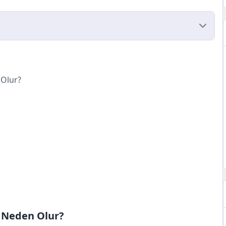
 Olur?
 Olur?
?
?
k Neden Olur?