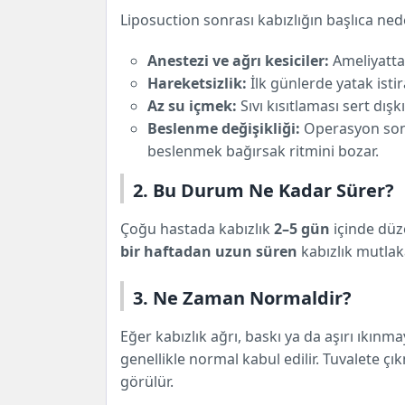
Liposuction sonrası kabızlığın başlıca ned
Anestezi ve ağrı kesiciler:
Ameliyatta 
Hareketsizlik:
İlk günlerde yatak istir
Az su içmek:
Sıvı kısıtlaması sert dış
Beslenme değişikliği:
Operasyon sonr
beslenmek bağırsak ritmini bozar.
2. Bu Durum Ne Kadar Sürer?
Çoğu hastada kabızlık
2–5 gün
içinde düze
bir haftadan uzun süren
kabızlık mutlaka
3. Ne Zaman Normaldir?
Eğer kabızlık ağrı, baskı ya da aşırı ıkınm
genellikle normal kabul edilir. Tuvalete çı
görülür.