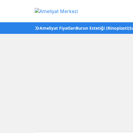
Ameliyat Fiyatları
Burun Estetiği (Rinoplasti)
S