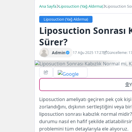
Ana Sayfa
Liposuction (Yağ Aldırma)
Liposuction So
Liposuction (Yağ Aldırma)
Liposuction Sonrası 
Sürer?
Admin
17 Ağu 2025 17:27
Güncelleme: 1
Y
Liposuction ameliyatı geçiren pek çok kiş
zorlandığını, dışkının sertleştiğini veya b
liposuction sonrası kabızlık normal midi
durumu nasıl en hafif şekilde atlatabilirs
problemini tüm detaylarıyla ele alıyoruz.