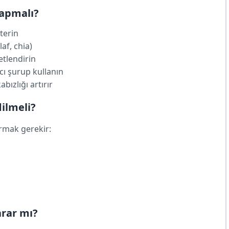
Yapmalı?
terin
laf, chia)
etlendirin
ı şurup kullanın
bızlığı artırır
ilmeli?
urmak gerekir:
arar mı?