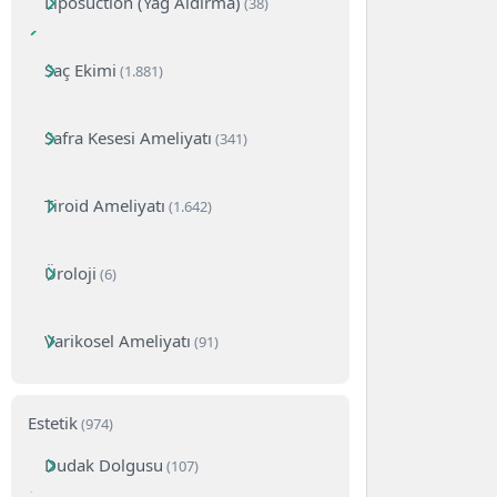
Liposuction (Yağ Aldırma)
(38)
Saç Ekimi
(1.881)
Safra Kesesi Ameliyatı
(341)
Tiroid Ameliyatı
(1.642)
Üroloji
(6)
Varikosel Ameliyatı
(91)
Estetik
(974)
Dudak Dolgusu
(107)