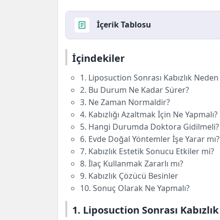
İçerik Tablosu
İçindekiler
İçindekiler
1. Liposuction Sonrası Kabızlık Neden
2. Bu Durum Ne Kadar Sürer?
1. Liposuction Sonrası Kabızlık Neden
3. Ne Zaman Normaldir?
2. Bu Durum Ne Kadar Sürer?
4. Kabızlığı Azaltmak İçin Ne Yapmalı
3. Ne Zaman Normaldir?
5. Hangi Durumda Doktora Gidilmeli?
4. Kabızlığı Azaltmak İçin Ne Yapmalı?
6. Evde Doğal Yöntemler İşe Yarar mı
5. Hangi Durumda Doktora Gidilmeli?
7. Kabızlık Estetik Sonucu Etkiler mi?
6. Evde Doğal Yöntemler İşe Yarar mı?
8. İlaç Kullanmak Zararlı mı?
7. Kabızlık Estetik Sonucu Etkiler mi?
9. Kabızlık Çözücü Besinler
8. İlaç Kullanmak Zararlı mı?
10. Sonuç Olarak Ne Yapmalı?
9. Kabızlık Çözücü Besinler
10. Sonuç Olarak Ne Yapmalı?
1. Liposuction Sonrası Kabızlı