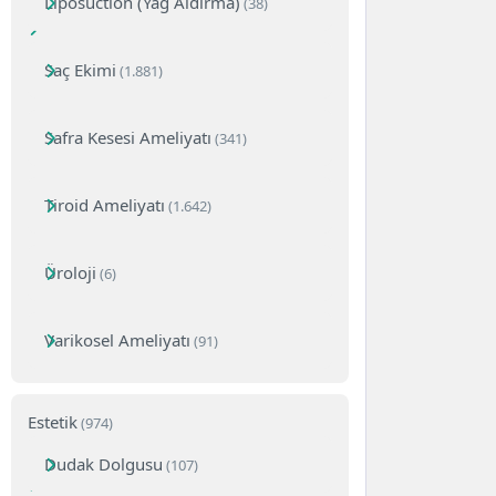
Liposuction (Yağ Aldırma)
(38)
Saç Ekimi
(1.881)
Safra Kesesi Ameliyatı
(341)
Tiroid Ameliyatı
(1.642)
Üroloji
(6)
Varikosel Ameliyatı
(91)
Estetik
(974)
Dudak Dolgusu
(107)