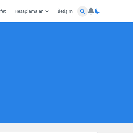
fet
Hesaplamalar
İletişim