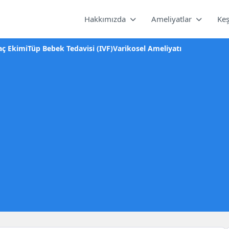
Hakkımızda
Ameliyatlar
Keş
aç Ekimi
Tüp Bebek Tedavisi (IVF)
Varikosel Ameliyatı