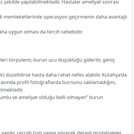
 şekilde yapılabilmektedir. Hastalar ameliyat sonrası
endi memleketlerinde operasyon geçirmenin daha avantajlı
aha uygun olması da tercih sebebidir.
eri törpülenir, burun ucu düşüklüğü giderilir, geniş
ik) düzeltilirse hasta daha rahat nefes alabilir. Kütahya’da
nrasında profil fotoğraflarda burnunu saklamadığını,
etmektedir.
yumlu ve ameliyat olduğu belli olmayan” burun
 yapılır, cerrah tüm yapıyı görerek detaylı müdahaleler