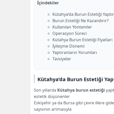
İçindekiler
Burun Estetiği Ne Kazandırır?
Kullanılan Yöntemler
Kütahya’da Burun Estetiği Yaptı
Operasyon Süreci
Burun Estetiği Ne Kazandırır?
Kütahya Burun Estetiği Fiyatları
Kullanılan Yöntemler
İyileşme Dönemi
Operasyon Süreci
Yaptıranların Yorumları
Kütahya Burun Estetiği Fiyatları
Tavsiyeler
İyileşme Dönemi
Yaptıranların Yorumları
Tavsiyeler
Kütahya’da Burun Estetiği Yap
Son yıllarda
Kütahya burun estetiği
yapt
estetik düşünenler
Eskişehir ya da Bursa gibi çevre illere gi
sayısının artmasıyla