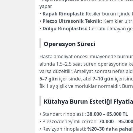
yapar.
•
Kapalı Rinoplasti:
Kesiler burun içinde k
•
Piezzo Ultrasonik Teknik:
Kemikler ultras
•
Dolgu Rinoplastisi:
Cerrahi olmayan geçi
Operasyon Süreci
Hasta ameliyat öncesi muayenede burnunun
altında 1,5–2,5 saat süren operasyonda ke
varsa düzeltilir. Ameliyat sonrası nefes ald
5–7 gün
içerisinde, atel
7–10 gün
içerisind
İlk 1 ay şişlik ve morluklar normaldir. Bu
Kütahya Burun Estetiği Fiyatla
• Standart rinoplasti:
38.000 – 65.000 TL
• Piezzo/deneyimli cerrah:
70.000 – 95.000
• Revizyon rinoplasti:
%20–30 daha pahal