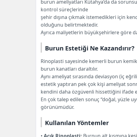
burun ameliyatları Kütahya’da da sorunsuz
kontrol süreçlerinde
şehir dışına çıkmak istemedikleri için k
olduğunu belirtmektedir.
Ayrıca maliyetlerin büyükşehirlere göre d
Burun Estetiği Ne Kazandırır?
Rinoplasti sayesinde kemerli burun kemikl
burun kanatları daraltılır.
Aynı ameliyat sırasında deviasyon (iç eğril
estetik yaptıran pek çok kişi ameliyat so
kendini daha özgüvenli hissettiğini ifade 
En çok talep edilen sonuç “doğal, yüzle u
görünümüdür.
Kullanılan Yöntemler
•
Açık Rinoplasti:
Burnun alt kısmına kesi