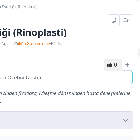
Estetiği (Rinoplasti)
0
ği (Rinoplasti)
6 Ağu 2025
45 Görüntüleme
4 dk.
0
azı Özetini Göster
recinden fiyatlara, iyileşme döneminden hasta deneyimlerine
.
 Mantıklı mı?