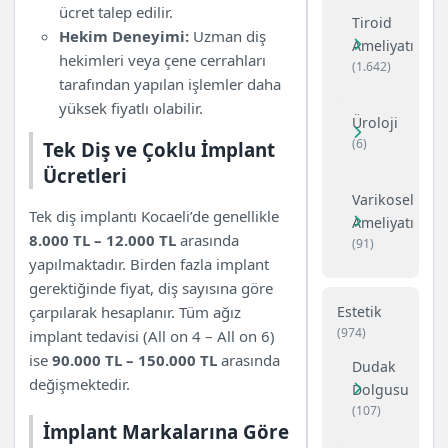
ücret talep edilir.
Tiroid
Hekim Deneyimi:
Uzman diş
Ameliyatı
hekimleri veya çene cerrahları
(1.642)
tarafından yapılan işlemler daha
yüksek fiyatlı olabilir.
Üroloji
(6)
Tek Diş ve Çoklu İmplant
Ücretleri
Varikosel
Tek diş implantı Kocaeli’de genellikle
Ameliyatı
8.000 TL – 12.000 TL
arasında
(91)
yapılmaktadır. Birden fazla implant
gerektiğinde fiyat, diş sayısına göre
Estetik
çarpılarak hesaplanır. Tüm ağız
(974)
implant tedavisi (All on 4 – All on 6)
ise
90.000 TL – 150.000 TL
arasında
Dudak
değişmektedir.
Dolgusu
(107)
İmplant Markalarına Göre