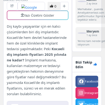
2 ay önce
0
Merhabalar , şuanda
Ameliyatmerkezi.com 
Yazı Özetini Göster
platformudur. İlginiz i
teşekkür ederiz.
Diş kaybı yaşayanlar için en kalıcı
Meryem
çözümlerden biri diş implantıdır.
1 ay önce
Kocaeli’de hem devlet hastanelerinde
Yeriniz tam nerede g
hem de özel kliniklerde implant
istiyorum
tedavisi yapılmaktadır. Peki
Kocaeli
diş implantı fiyatları 2025 yılında
ne kadar?
İmplant markasına,
Bizi Takip
kullanılan malzemeye ve tedaviyi
Edin
gerçekleştiren hekimin deneyimine
göre fiyatlar nasıl değişmektedir? Bu
Facebook
563
yazımızda Kocaeli’de diş implantı
fiyatlarını, süreci ve en merak edilen
Instagram
342
soruları bulabilirsiniz.
Twitter
3342