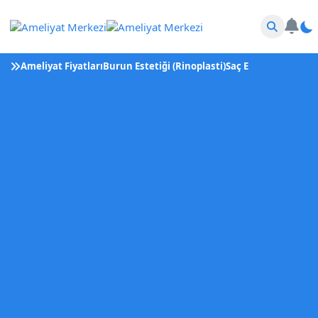
Ameliyat Fiyatları
Burun Estetiği (Rinoplasti)
Saç Ekimi
Tüp Bebek 