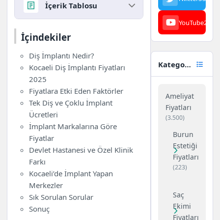
İçerik Tablosu
YouTube
23
İçindekiler
İçindekiler
Diş İmplantı Nedir?
Diş İmplantı Nedir?
Kocaeli Diş İmplantı Fiyatları
Kategoriler
Kocaeli Diş İmplantı Fiyatları
2025
2025
Fiyatlara Etki Eden Faktörler
Fiyatlara Etki Eden Faktörler
Tek Diş ve Çoklu İmplant
Ameliyat
Tek Diş ve Çoklu İmplant
Ücretleri
Fiyatları
Ücretleri
İmplant Markalarına Göre
(3.500)
İmplant Markalarına Göre
Fiyatlar
Burun
Fiyatlar
Devlet Hastanesi ve Özel Klinik
Estetiği
Devlet Hastanesi ve Özel Klinik
Farkı
Fiyatları
Farkı
Kocaeli’de İmplant Yapan
(223)
Kocaeli’de İmplant Yapan
Merkezler
Merkezler
Sık Sorulan Sorular
Saç
Sık Sorulan Sorular
Sonuç
Ekimi
Sonuç
Fiyatları