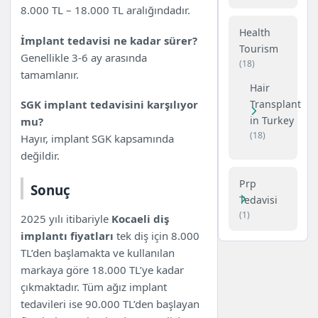
8.000 TL – 18.000 TL aralığındadır.
Health
İmplant tedavisi ne kadar sürer?
Tourism
Genellikle 3-6 ay arasında
(18)
tamamlanır.
Hair
Transplant
SGK implant tedavisini karşılıyor
in Turkey
mu?
(18)
Hayır, implant SGK kapsamında
değildir.
Prp
Sonuç
Tedavisi
(1)
2025 yılı itibariyle
Kocaeli diş
implantı fiyatları
tek diş için 8.000
TL’den başlamakta ve kullanılan
markaya göre 18.000 TL’ye kadar
çıkmaktadır. Tüm ağız implant
tedavileri ise 90.000 TL’den başlayan