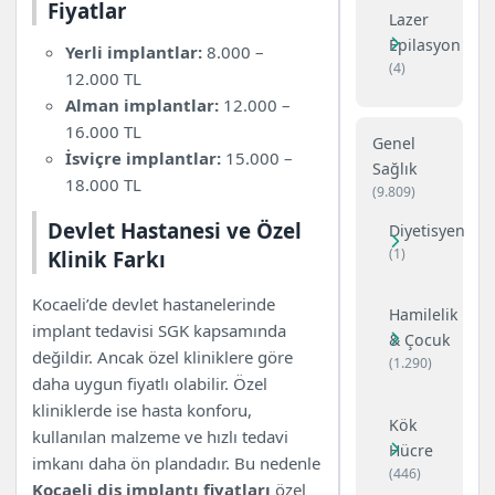
Fiyatlar
Lazer
Epilasyon
Yerli implantlar:
8.000 –
(4)
12.000 TL
Alman implantlar:
12.000 –
16.000 TL
Genel
İsviçre implantlar:
15.000 –
Sağlık
18.000 TL
(9.809)
Devlet Hastanesi ve Özel
Diyetisyen
(1)
Klinik Farkı
Kocaeli’de devlet hastanelerinde
Hamilelik
implant tedavisi SGK kapsamında
& Çocuk
değildir. Ancak özel kliniklere göre
(1.290)
daha uygun fiyatlı olabilir. Özel
kliniklerde ise hasta konforu,
Kök
kullanılan malzeme ve hızlı tedavi
Hücre
imkanı daha ön plandadır. Bu nedenle
(446)
Kocaeli diş implantı fiyatları
özel