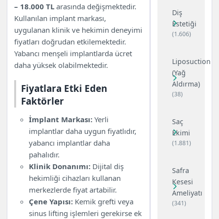
– 18.000 TL
arasında değişmektedir.
Diş
Kullanılan implant markası,
Estetiği
uygulanan klinik ve hekimin deneyimi
(1.606)
fiyatları doğrudan etkilemektedir.
Yabancı menşeli implantlarda ücret
Liposuction
daha yüksek olabilmektedir.
(Yağ
Aldırma)
Fiyatlara Etki Eden
(38)
Faktörler
İmplant Markası:
Yerli
Saç
implantlar daha uygun fiyatlıdır,
Ekimi
yabancı implantlar daha
(1.881)
pahalıdır.
Klinik Donanımı:
Dijital diş
Safra
hekimliği cihazları kullanan
Kesesi
merkezlerde fiyat artabilir.
Ameliyatı
Çene Yapısı:
Kemik grefti veya
(341)
sinus lifting işlemleri gerekirse ek