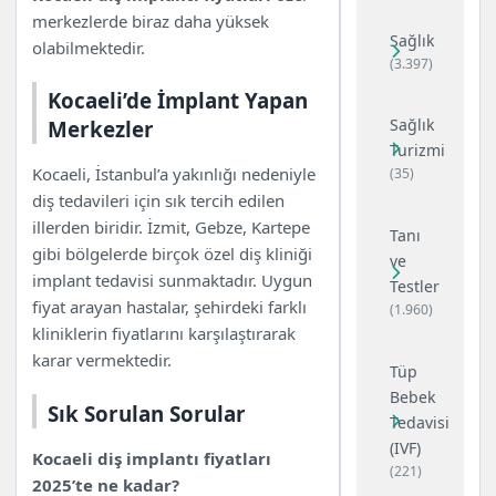
merkezlerde biraz daha yüksek
Sağlık
olabilmektedir.
(3.397)
Kocaeli’de İmplant Yapan
Sağlık
Merkezler
Turizmi
Kocaeli, İstanbul’a yakınlığı nedeniyle
(35)
diş tedavileri için sık tercih edilen
illerden biridir. İzmit, Gebze, Kartepe
Tanı
gibi bölgelerde birçok özel diş kliniği
ve
implant tedavisi sunmaktadır. Uygun
Testler
fiyat arayan hastalar, şehirdeki farklı
(1.960)
kliniklerin fiyatlarını karşılaştırarak
karar vermektedir.
Tüp
Bebek
Sık Sorulan Sorular
Tedavisi
(IVF)
Kocaeli diş implantı fiyatları
(221)
2025’te ne kadar?