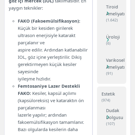
göz içi mercek (IOL)
takılmasıdır. En
Tiroid
yaygın teknikler:
Ameliyatı
(1.642)
FAKO (Fakoemülsifikasyon):
Küçük bir kesiden girilerek
ultrason enerjisiyle katarakt
Üroloji
parçalanır ve
(6)
aspire edilir. Ardından katlanabilir
IOL, göz içine yerleştirilir. Dikiş
Varikosel
gerektirmeyen küçük kesiler
Ameliyatı
sayesinde
(91)
iyileşme hızlıdır.
Femtosaniye Lazer Destekli
FAKO:
Kesiler, kapsül açılımı
Estetik
(kapsüloreksis) ve kataraktın ön
(974)
parçalanması
Dudak
lazerle yapılır; ardından
Dolgusu
fakoemülsifikasyon tamamlanır.
(107)
Bazı olgularda kesilerin daha