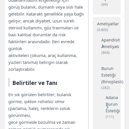
(69)
görüş bulanık, dumanlı veya sisli hale
gelebilir. Katarakt genellikle yaşa bağlı
gelişir; ancak diyabet, uzun süreli
Ameliyatlar
steroid kullanımı, göz travmaları ve
(6.800)
bazı kalıtsal durumlar da risk
Apandisit
faktörleri arasındadır. İleri evrede
Ameliyatı
günlük
(804)
aktiviteleri (okuma, araç kullanma,
yüzleri tanıma) belirgin olarak
Burun
zorlaştırabilir.
Estetiği
(Rinoplasti)
Belirtiler ve Tanı
(282)
En sık görülen belirtiler; bulanık
Adana
görme,
ışıktan rahatsız olma
Burun
(parlama, hale), renklerin soluk
Estetiği
görünmesi,
(111)
gece görmede bozulma ve zaman
zaman gözlük numarasında sık