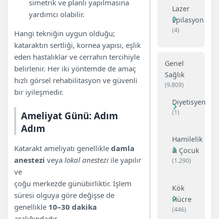
simetrik ve planlı yapılmasına
Lazer
yardımcı olabilir.
Epilasyon
(4)
Hangi tekniğin uygun olduğu;
kataraktın sertliği, kornea yapısı, eşlik
eden hastalıklar ve cerrahın tercihiyle
Genel
belirlenir. Her iki yöntemde de amaç
Sağlık
hızlı görsel rehabilitasyon ve güvenli
(9.809)
bir iyileşmedir.
Diyetisyen
(1)
Ameliyat Günü: Adım
Adım
Hamilelik
Katarakt ameliyatı genellikle
damla
& Çocuk
anestezi
veya
lokal anestezi
ile yapılır
(1.290)
ve
çoğu merkezde günübirliktir. İşlem
Kök
süresi olguya göre değişse de
Hücre
genellikle
10–30 dakika
(446)
aralığındadır.