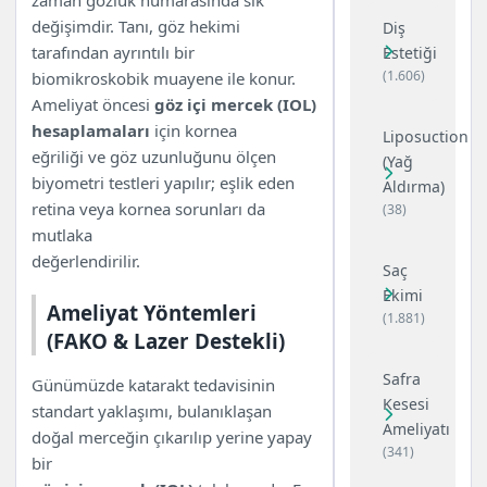
değişimdir. Tanı, göz hekimi
Diş
tarafından ayrıntılı bir
Estetiği
(1.606)
biomikroskobik muayene ile konur.
Ameliyat öncesi
göz içi mercek (IOL)
hesaplamaları
için kornea
Liposuction
eğriliği ve göz uzunluğunu ölçen
(Yağ
biyometri testleri yapılır; eşlik eden
Aldırma)
retina veya kornea sorunları da
(38)
mutlaka
değerlendirilir.
Saç
Ekimi
Ameliyat Yöntemleri
(1.881)
(FAKO & Lazer Destekli)
Safra
Günümüzde katarakt tedavisinin
Kesesi
standart yaklaşımı, bulanıklaşan
Ameliyatı
doğal merceğin çıkarılıp yerine yapay
(341)
bir