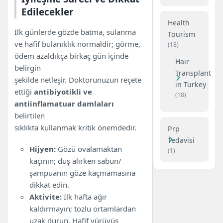
Edilecekler
Health
İlk günlerde gözde batma, sulanma
Tourism
ve hafif bulanıklık normaldir; görme,
(18)
ödem azaldıkça birkaç gün içinde
Hair
belirgin
Transplant
şekilde netleşir. Doktorunuzun reçete
in Turkey
ettiği
antibiyotikli ve
(18)
antiinflamatuar damlaları
belirtilen
sıklıkta kullanmak kritik önemdedir.
Prp
Tedavisi
Hijyen:
Gözü ovalamaktan
(1)
kaçının; duş alırken sabun/
şampuanın göze kaçmamasına
dikkat edin.
Aktivite:
İlk hafta ağır
kaldırmayın; tozlu ortamlardan
uzak durun. Hafif yürüyüş