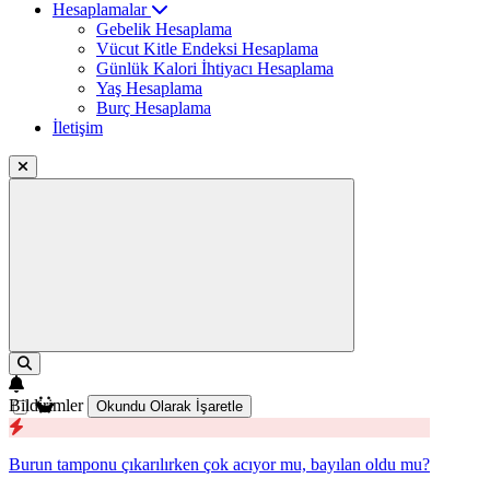
Hesaplamalar
Gebelik Hesaplama
Vücut Kitle Endeksi Hesaplama
Günlük Kalori İhtiyacı Hesaplama
Yaş Hesaplama
Burç Hesaplama
İletişim
Bildirimler
Okundu Olarak İşaretle
Burun tamponu çıkarılırken çok acıyor mu, bayılan oldu mu?