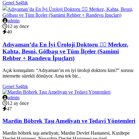
Genel Sağlık
admin
12 ay önce
40
Adıyaman’da En İyi Üroloji Doktoru 👨‍⚕️ Merkez,
Kahta, Besni, Gölbaşı ve Tüm İlçeler (Samimi
Rehber + Randevu İpuçları)
Açık konuşalım: “Adıyaman’ın en iyi üroloji doktoru kim?” sorusu
internette sürekli dönüyor. Ama tek bir...
Genel Sağlık
admin
12 ay önce
47
Mardin Böbrek Taşı Ameliyatı ve Tedavi Yöntemleri
Mardin böbrek taşı ameliyatı, Mardin Devlet Hastanesi, Kızıltepe
Devlet Hastanesi, Nusaybin Devlet Hastanesi ve özel...