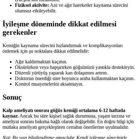
Fiziksel aktivite:
Ani ve ağır hareketler kaynama sürecini
olumsuz etkileyebilir.
İyileşme döneminde dikkat edilmesi
gerekenler
Kemiğin kaynama sürecini hızlandırmak ve komplikasyonları
önlemek için şu noktalara dikkat edilmelidir:
Ağır kaldırmaktan kaçının.
Öksürürken veya hapşırırken göğsünüzü yastıkla destekleyin.
Düzenli yürüyüş yaparak kan dolaşımını artırın.
Doktorun önerdiği süre boyunca araba kullanmaktan kaçının.
Kontrol muayenelerini aksatmayın.
Sonuç
Kalp ameliyatı sonrası göğüs kemiği ortalama 6-12 haftada
kaynar.
Ancak bu süre kişisel sağlık durumuna, yaşam tarzına ve
ameliyat sonrası bakıma bağlı olarak değişebilir. En doğru bilgi için
mutlaka ameliyatı gerçekleştiren cerrahın önerilerine uyulmalıdır.
Not: Bu yazı bilgilendirme amaçlıdır. Kendi iyileşme sürecinizle