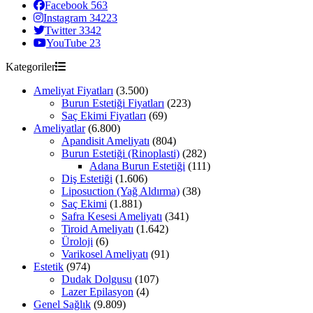
Facebook
563
Instagram
34223
Twitter
3342
YouTube
23
Kategoriler
Ameliyat Fiyatları
(3.500)
Burun Estetiği Fiyatları
(223)
Saç Ekimi Fiyatları
(69)
Ameliyatlar
(6.800)
Apandisit Ameliyatı
(804)
Burun Estetiği (Rinoplasti)
(282)
Adana Burun Estetiği
(111)
Diş Estetiği
(1.606)
Liposuction (Yağ Aldırma)
(38)
Saç Ekimi
(1.881)
Safra Kesesi Ameliyatı
(341)
Tiroid Ameliyatı
(1.642)
Üroloji
(6)
Varikosel Ameliyatı
(91)
Estetik
(974)
Dudak Dolgusu
(107)
Lazer Epilasyon
(4)
Genel Sağlık
(9.809)