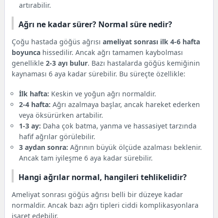
artırabilir.
Ağrı ne kadar sürer? Normal süre nedir?
Çoğu hastada göğüs ağrısı
ameliyat sonrası ilk 4-6 hafta
boyunca
hissedilir. Ancak ağrı tamamen kaybolması
genellikle
2-3 ayı bulur
. Bazı hastalarda göğüs kemiğinin
kaynaması 6 aya kadar sürebilir. Bu süreçte özellikle:
İlk hafta:
Keskin ve yoğun ağrı normaldir.
2-4 hafta:
Ağrı azalmaya başlar, ancak hareket ederken
veya öksürürken artabilir.
1-3 ay:
Daha çok batma, yanma ve hassasiyet tarzında
hafif ağrılar görülebilir.
3 aydan sonra:
Ağrının büyük ölçüde azalması beklenir.
Ancak tam iyileşme 6 aya kadar sürebilir.
Hangi ağrılar normal, hangileri tehlikelidir?
Ameliyat sonrası göğüs ağrısı belli bir düzeye kadar
normaldir. Ancak bazı ağrı tipleri ciddi komplikasyonlara
işaret edebilir.