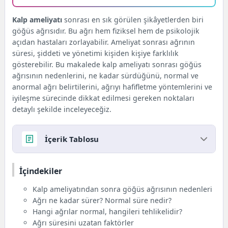
Kalp ameliyatı
sonrası en sık görülen şikâyetlerden biri
göğüs ağrısıdır. Bu ağrı hem fiziksel hem de psikolojik
açıdan hastaları zorlayabilir. Ameliyat sonrası ağrının
süresi, şiddeti ve yönetimi kişiden kişiye farklılık
gösterebilir. Bu makalede kalp ameliyatı sonrası göğüs
ağrısının nedenlerini, ne kadar sürdüğünü, normal ve
anormal ağrı belirtilerini, ağrıyı hafifletme yöntemlerini ve
iyileşme sürecinde dikkat edilmesi gereken noktaları
detaylı şekilde inceleyeceğiz.
İçerik Tablosu
İçindekiler
İçindekiler
Kalp ameliyatından sonra göğüs ağrısının
nedenleri
Kalp ameliyatından sonra göğüs ağrısının nedenleri
Ağrı ne kadar sürer? Normal süre nedir?
Ağrı ne kadar sürer? Normal süre nedir?
Hangi ağrılar normal, hangileri tehlikelidir?
Hangi ağrılar normal, hangileri tehlikelidir?
Ağrı süresini uzatan faktörler
Ağrı süresini uzatan faktörler