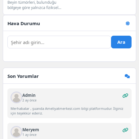
Beyin tümörleri, bulunduğu
bölgeye göre yalnızca fiziksel
fonksiyonları değil, kişinin duygu
durumunu ve davranışlarını da...
Hava Durumu
Ara
Son Yorumlar
Admin
2 ay önce
Merhabalar , şuanda Ameliyatmerkezi.com bilgi platformudur. İlginiz
için teşekkür ederiz.
Meryem
1 ay önce