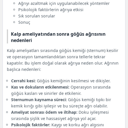
Ağrıyı azaltmak için uygulanabilecek yöntemler
Ağrıyı azaltmak için uygulanabilecek yöntemler
Psikolojik faktörlerin ağrıya etkisi
Psikolojik faktörlerin ağrıya etkisi
Sık sorulan sorular
Sık sorulan sorular
Sonuç
Sonuç
Kalp ameliyatından sonra göğüs ağrısının
nedenleri
Kalp ameliyatları sırasında göğüs kemiği (sternum) kesilir
ve operasyon tamamlandıktan sonra tellerle tekrar
kapatılır. Bu işlem doğal olarak ağrıya neden olur. Ağrının
başlıca nedenleri:
Cerrahi kesi:
Göğüs kemiğinin kesilmesi ve dikişler.
Kas ve dokuların etkilenmesi:
Operasyon sırasında
göğüs kasları ve sinirler de etkilenir.
Sternumun kaynama süreci:
Göğüs kemiği tıpkı bir
kemik kırığı gibi iyileşir ve bu süreçte ağrı olabilir.
Ameliyat sonrası ödem ve iltihap:
Doku iyileşmesi
sırasında şişlik ve hassasiyet ağrıya yol açar.
Psikolojik faktörler:
Kaygı ve korku ağrı algısını