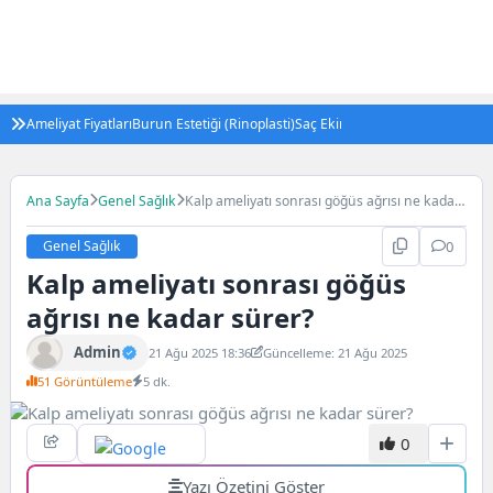
Ameliyat Fiyatları
Burun Estetiği (Rinoplasti)
Saç Ekimi
Tüp Bebek Tedavisi (IV
Ana Sayfa
Genel Sağlık
Kalp ameliyatı sonrası göğüs ağrısı ne kadar
sürer?
Genel Sağlık
0
Kalp ameliyatı sonrası göğüs
ağrısı ne kadar sürer?
Admin
21 Ağu 2025 18:36
Güncelleme: 21 Ağu 2025
51 Görüntüleme
5 dk.
0
Yazı Özetini Göster