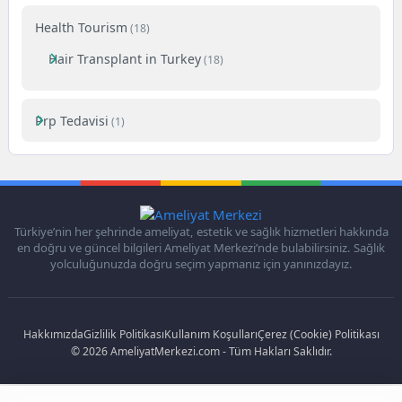
Health Tourism
(18)
Hair Transplant in Turkey
(18)
Prp Tedavisi
(1)
Türkiye’nin her şehrinde ameliyat, estetik ve sağlık hizmetleri hakkında
en doğru ve güncel bilgileri Ameliyat Merkezi’nde bulabilirsiniz. Sağlık
yolculuğunuzda doğru seçim yapmanız için yanınızdayız.
Hakkımızda
Gizlilik Politikası
Kullanım Koşulları
Çerez (Cookie) Politikası
© 2026 AmeliyatMerkezi.com - Tüm Hakları Saklıdır.