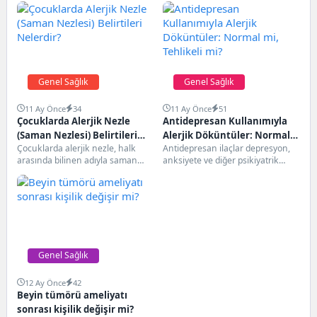
Genel Sağlık
Genel Sağlık
11 Ay Önce
34
11 Ay Önce
51
Çocuklarda Alerjik Nezle
Antidepresan Kullanımıyla
(Saman Nezlesi) Belirtileri
Alerjik Döküntüler: Normal
Çocuklarda alerjik nezle, halk
Antidepresan ilaçlar depresyon,
Nelerdir?
mi, Tehlikeli mi?
arasında bilinen adıyla saman
anksiyete ve diğer psikiyatrik
nezlesi, bağışıklık sisteminin
hastalıkların tedavisinde yaygın
polen, toz ve hayvan...
olarak kullanılır. Genellikle
güvenli olmalarına...
Genel Sağlık
12 Ay Önce
42
Beyin tümörü ameliyatı
sonrası kişilik değişir mi?