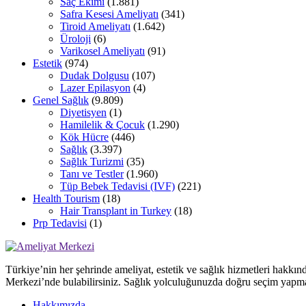
Saç Ekimi
(1.881)
Safra Kesesi Ameliyatı
(341)
Tiroid Ameliyatı
(1.642)
Üroloji
(6)
Varikosel Ameliyatı
(91)
Estetik
(974)
Dudak Dolgusu
(107)
Lazer Epilasyon
(4)
Genel Sağlık
(9.809)
Diyetisyen
(1)
Hamilelik & Çocuk
(1.290)
Kök Hücre
(446)
Sağlık
(3.397)
Sağlık Turizmi
(35)
Tanı ve Testler
(1.960)
Tüp Bebek Tedavisi (IVF)
(221)
Health Tourism
(18)
Hair Transplant in Turkey
(18)
Prp Tedavisi
(1)
Türkiye’nin her şehrinde ameliyat, estetik ve sağlık hizmetleri hakkın
Merkezi’nde bulabilirsiniz. Sağlık yolculuğunuzda doğru seçim yapma
Hakkımızda