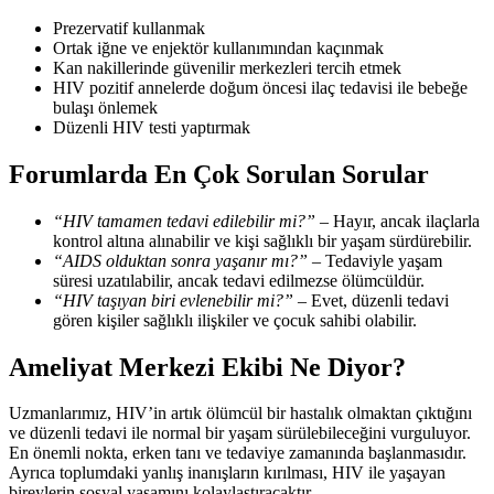
Prezervatif kullanmak
Ortak iğne ve enjektör kullanımından kaçınmak
Kan nakillerinde güvenilir merkezleri tercih etmek
HIV pozitif annelerde doğum öncesi ilaç tedavisi ile bebeğe
bulaşı önlemek
Düzenli HIV testi yaptırmak
Forumlarda En Çok Sorulan Sorular
“HIV tamamen tedavi edilebilir mi?”
– Hayır, ancak ilaçlarla
kontrol altına alınabilir ve kişi sağlıklı bir yaşam sürdürebilir.
“AIDS olduktan sonra yaşanır mı?”
– Tedaviyle yaşam
süresi uzatılabilir, ancak tedavi edilmezse ölümcüldür.
“HIV taşıyan biri evlenebilir mi?”
– Evet, düzenli tedavi
gören kişiler sağlıklı ilişkiler ve çocuk sahibi olabilir.
Ameliyat Merkezi Ekibi Ne Diyor?
Uzmanlarımız, HIV’in artık ölümcül bir hastalık olmaktan çıktığını
ve düzenli tedavi ile normal bir yaşam sürülebileceğini vurguluyor.
En önemli nokta, erken tanı ve tedaviye zamanında başlanmasıdır.
Ayrıca toplumdaki yanlış inanışların kırılması, HIV ile yaşayan
bireylerin sosyal yaşamını kolaylaştıracaktır.