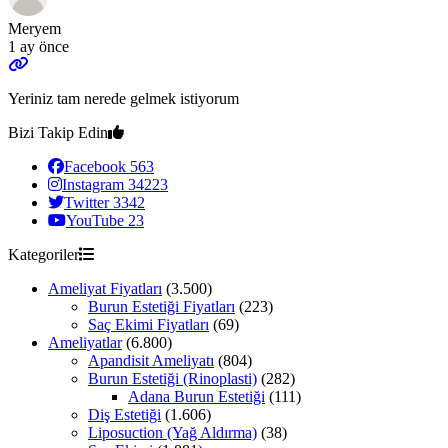
Meryem
1 ay önce
Yeriniz tam nerede gelmek istiyorum
Bizi Takip Edin
Facebook
563
Instagram
34223
Twitter
3342
YouTube
23
Kategoriler
Ameliyat Fiyatları
(3.500)
Burun Estetiği Fiyatları
(223)
Saç Ekimi Fiyatları
(69)
Ameliyatlar
(6.800)
Apandisit Ameliyatı
(804)
Burun Estetiği (Rinoplasti)
(282)
Adana Burun Estetiği
(111)
Diş Estetiği
(1.606)
Liposuction (Yağ Aldırma)
(38)