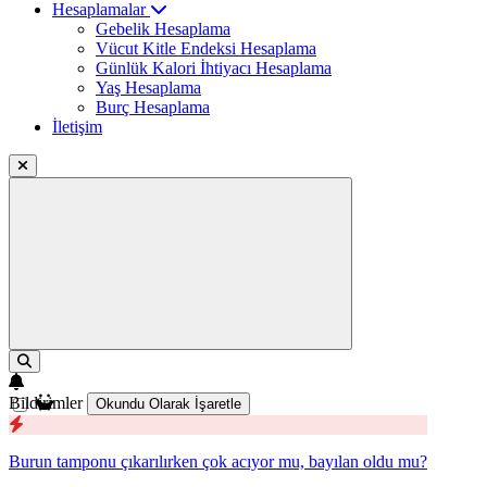
Hesaplamalar
Gebelik Hesaplama
Vücut Kitle Endeksi Hesaplama
Günlük Kalori İhtiyacı Hesaplama
Yaş Hesaplama
Burç Hesaplama
İletişim
Bildirimler
Okundu Olarak İşaretle
Burun tamponu çıkarılırken çok acıyor mu, bayılan oldu mu?