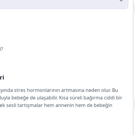
li?
i?
 vermiş olabilir miyim?
ma yol açar mı?
ri
erini azalttı, bu tehlikeli mi?
ayında stres hormonlarının artmasına neden olur. Bu
luyla bebeğe de ulaşabilir. Kısa süreli bağırma ciddi bir
sek sesli tartışmalar hem annenin hem de bebeğin