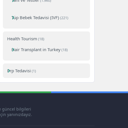
Tanı ve Testler
(1.960)
Tüp Bebek Tedavisi (IVF)
(221)
Health Tourism
(18)
Hair Transplant in Turkey
(18)
Prp Tedavisi
(1)
 güncel bilgileri
çin yanınızdayız.