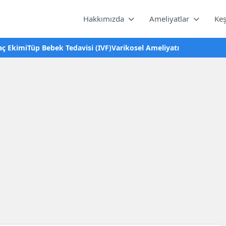
Hakkımızda
Ameliyatlar
Keş
aç Ekimi
Tüp Bebek Tedavisi (IVF)
Varikosel Ameliyatı