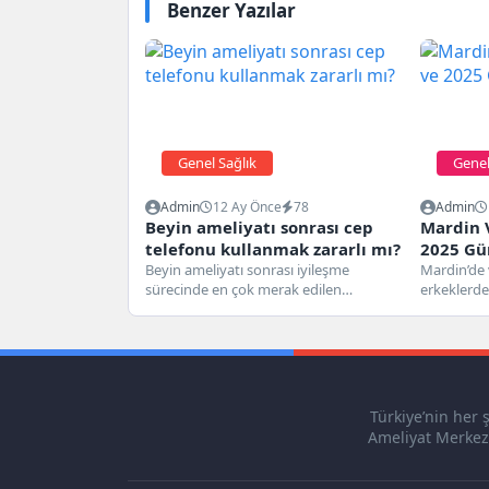
Benzer Yazılar
Genel Sağlık
Genel
Admin
12 Ay Önce
78
Admin
Beyin ameliyatı sonrası cep
Mardin 
telefonu kullanmak zararlı mı?
2025 Gün
Beyin ameliyatı sonrası iyileşme
Mardin’de 
sürecinde en çok merak edilen
erkeklerde k
konulardan biri cep telefonu
ağrısının e
kullanımının güvenli...
varikosel...
Türkiye’nin her 
Ameliyat Merkezi