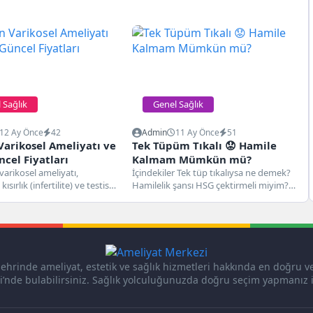
 Sağlık
Genel Sağlık
12 Ay Önce
42
Admin
11 Ay Önce
51
Varikosel Ameliyatı ve
Tek Tüpüm Tıkalı 😟 Hamile
cel Fiyatları
Kalmam Mümkün mü?
varikosel ameliyatı,
İçindekiler Tek tüp tıkalıysa ne demek?
ısırlık (infertilite) ve testis
Hamilelik şansı HSG çektirmeli miyim?
n sık sebeplerinden biri olan
Doğal yolla mı, tüp...
şehrinde ameliyat, estetik ve sağlık hizmetleri hakkında en doğru ve
’nde bulabilirsiniz. Sağlık yolculuğunuzda doğru seçim yapmanız i