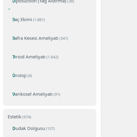
Liposuction (Yağ Aldırma)
(38)
Saç Ekimi
(1.881)
Safra Kesesi Ameliyatı
(341)
Tiroid Ameliyatı
(1.642)
Üroloji
(6)
Varikosel Ameliyatı
(91)
Estetik
(974)
Dudak Dolgusu
(107)