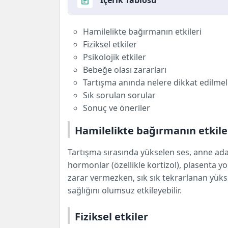
İçerik Tablosu
Hamilelikte bağırmanın etkileri
Hamilelikte bağırmanın etkileri
Fiziksel etkiler
Fiziksel etkiler
Psikolojik etkiler
Psikolojik etkiler
Bebeğe olası zararları
Bebeğe olası zararları
Tartışma anında nelere dikkat edilme
Tartışma anında nelere dikkat edilmel
Sık sorulan sorular
Sık sorulan sorular
1) Bir kere bağırdım, bebeğime zarar
Sonuç ve öneriler
2) Yüksek sesle bağırmak erken doğu
Hamilelikte bağırmanın etkile
3) Bağırdıktan sonra bebeğim hareketl
Sonuç ve öneriler
Tartışma sırasında yükselen ses, anne ad
hormonlar (özellikle kortizol), plasenta yo
zarar vermezken, sık sık tekrarlanan yük
sağlığını olumsuz etkileyebilir.
Fiziksel etkiler