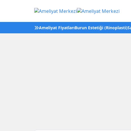
Ameliyat Fiyatları
Burun Estetiği (Rinoplasti)
S