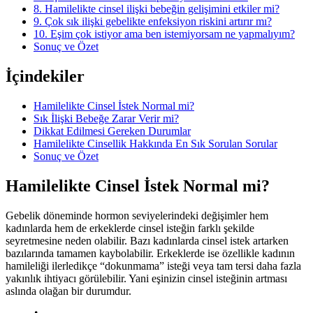
8. Hamilelikte cinsel ilişki bebeğin gelişimini etkiler mi?
9. Çok sık ilişki gebelikte enfeksiyon riskini artırır mı?
10. Eşim çok istiyor ama ben istemiyorsam ne yapmalıyım?
Sonuç ve Özet
İçindekiler
Hamilelikte Cinsel İstek Normal mi?
Sık İlişki Bebeğe Zarar Verir mi?
Dikkat Edilmesi Gereken Durumlar
Hamilelikte Cinsellik Hakkında En Sık Sorulan Sorular
Sonuç ve Özet
Hamilelikte Cinsel İstek Normal mi?
Gebelik döneminde hormon seviyelerindeki değişimler hem
kadınlarda hem de erkeklerde cinsel isteğin farklı şekilde
seyretmesine neden olabilir. Bazı kadınlarda cinsel istek artarken
bazılarında tamamen kaybolabilir. Erkeklerde ise özellikle kadının
hamileliği ilerledikçe “dokunmama” isteği veya tam tersi daha fazla
yakınlık ihtiyacı görülebilir. Yani eşinizin cinsel isteğinin artması
aslında olağan bir durumdur.