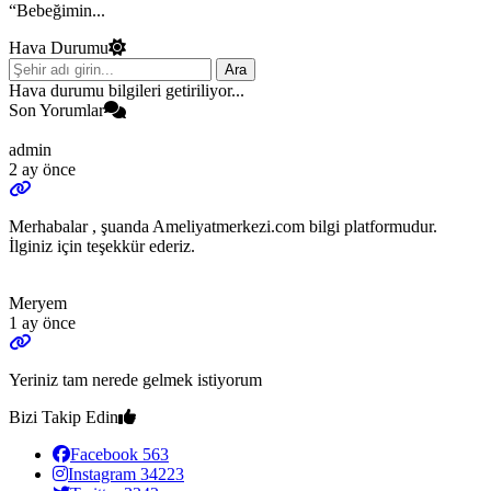
“Bebeğimin...
Hava Durumu
Ara
Hava durumu bilgileri getiriliyor...
Son Yorumlar
admin
2 ay önce
Merhabalar , şuanda Ameliyatmerkezi.com bilgi platformudur.
İlginiz için teşekkür ederiz.
Meryem
1 ay önce
Yeriniz tam nerede gelmek istiyorum
Bizi Takip Edin
Facebook
563
Instagram
34223