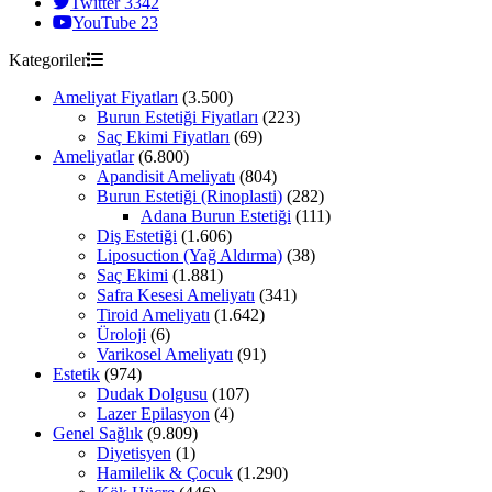
Twitter
3342
YouTube
23
Kategoriler
Ameliyat Fiyatları
(3.500)
Burun Estetiği Fiyatları
(223)
Saç Ekimi Fiyatları
(69)
Ameliyatlar
(6.800)
Apandisit Ameliyatı
(804)
Burun Estetiği (Rinoplasti)
(282)
Adana Burun Estetiği
(111)
Diş Estetiği
(1.606)
Liposuction (Yağ Aldırma)
(38)
Saç Ekimi
(1.881)
Safra Kesesi Ameliyatı
(341)
Tiroid Ameliyatı
(1.642)
Üroloji
(6)
Varikosel Ameliyatı
(91)
Estetik
(974)
Dudak Dolgusu
(107)
Lazer Epilasyon
(4)
Genel Sağlık
(9.809)
Diyetisyen
(1)
Hamilelik & Çocuk
(1.290)