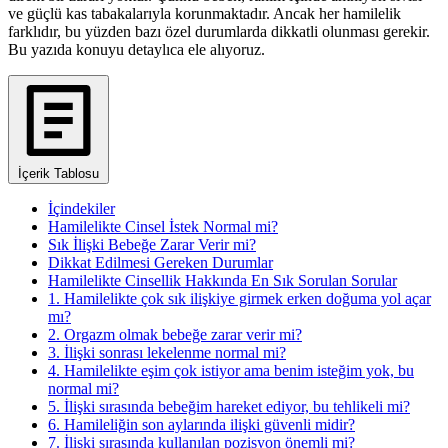
ve güçlü kas tabakalarıyla korunmaktadır. Ancak her hamilelik
farklıdır, bu yüzden bazı özel durumlarda dikkatli olunması gerekir.
Bu yazıda konuyu detaylıca ele alıyoruz.
İçerik Tablosu
İçindekiler
Hamilelikte Cinsel İstek Normal mi?
Sık İlişki Bebeğe Zarar Verir mi?
Dikkat Edilmesi Gereken Durumlar
Hamilelikte Cinsellik Hakkında En Sık Sorulan Sorular
1. Hamilelikte çok sık ilişkiye girmek erken doğuma yol açar
mı?
2. Orgazm olmak bebeğe zarar verir mi?
3. İlişki sonrası lekelenme normal mi?
4. Hamilelikte eşim çok istiyor ama benim isteğim yok, bu
normal mi?
5. İlişki sırasında bebeğim hareket ediyor, bu tehlikeli mi?
6. Hamileliğin son aylarında ilişki güvenli midir?
7. İlişki sırasında kullanılan pozisyon önemli mi?