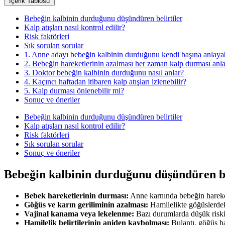
İçerik Tablosu
Bebeğin kalbinin durduğunu düşündüren belirtiler
Kalp atışları nasıl kontrol edilir?
Risk faktörleri
Sık sorulan sorular
1. Anne adayı bebeğin kalbinin durduğunu kendi başına anlayab
2. Bebeğin hareketlerinin azalması her zaman kalp durması anl
3. Doktor bebeğin kalbinin durduğunu nasıl anlar?
4. Kaçıncı haftadan itibaren kalp atışları izlenebilir?
5. Kalp durması önlenebilir mi?
Sonuç ve öneriler
Bebeğin kalbinin durduğunu düşündüren belirtiler
Kalp atışları nasıl kontrol edilir?
Risk faktörleri
Sık sorulan sorular
Sonuç ve öneriler
Bebeğin kalbinin durduğunu düşündüren be
Bebek hareketlerinin durması:
Anne karnında bebeğin hareket
Göğüs ve karın geriliminin azalması:
Hamilelikte göğüslerdeki
Vajinal kanama veya lekelenme:
Bazı durumlarda düşük riski be
Hamilelik belirtilerinin aniden kaybolması:
Bulantı, göğüs ha