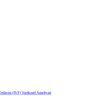
edavisi (IVF)
Varikosel Ameliyatı