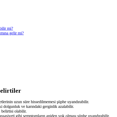
ilir mi?
amına gelir mi?
lirtiler
lerinin uzun süre hissedilmemesi şüphe uyandırabilir.
 dolgunluk ve karındaki gerginlik azalabilir.
lirtisi olabilir.
ssasiyeti gibi semptomların aniden yok olması şüphe uyandırabilir.