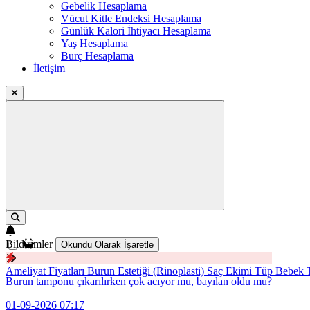
Gebelik Hesaplama
Vücut Kitle Endeksi Hesaplama
Günlük Kalori İhtiyacı Hesaplama
Yaş Hesaplama
Burç Hesaplama
İletişim
Bildirimler
Okundu Olarak İşaretle
Ameliyat Fiyatları
Burun Estetiği (Rinoplasti)
Saç Ekimi
Tüp Bebek T
Burun tamponu çıkarılırken çok acıyor mu, bayılan oldu mu?
01-09-2026 07:17