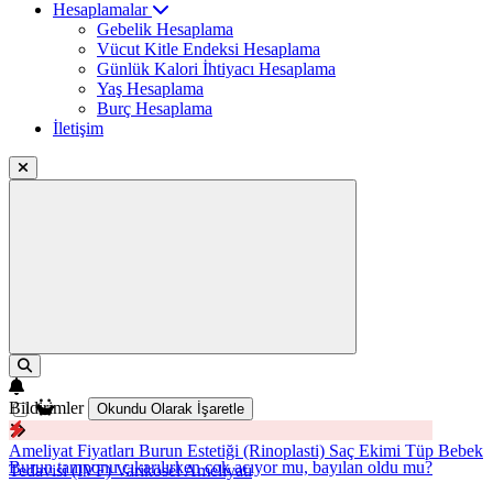
Hesaplamalar
Gebelik Hesaplama
Vücut Kitle Endeksi Hesaplama
Günlük Kalori İhtiyacı Hesaplama
Yaş Hesaplama
Burç Hesaplama
İletişim
Bildirimler
Okundu Olarak İşaretle
Ameliyat Fiyatları
Burun Estetiği (Rinoplasti)
Saç Ekimi
Tüp Bebek
Burun tamponu çıkarılırken çok acıyor mu, bayılan oldu mu?
Tedavisi (IVF)
Varikosel Ameliyatı