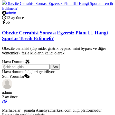
admin
12 ay önce
56
Obezite Cerrahisi Sonrası Egzersiz Planı 🏃‍♂️ Hangi
Sporlar Tercih Edilmeli?
Obezite cerrahisi (tüp mide, gastrik bypass, mini bypass ve diğer
yöntemler), fazla kiloların kalıcı olarak...
Hava Durumu
Ara
Hava durumu bilgileri getiriliyor...
Son Yorumlar
admin
2 ay önce
Merhabalar , şuanda Ameliyatmerkezi.com bilgi platformudur.
İlginiz için teşekkür ederiz.