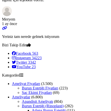
Meryem
1 ay önce
Yeriniz tam nerede gelmek istiyorum
Bizi Takip Edin
Facebook
563
Instagram
34223
Twitter
3342
YouTube
23
Kategoriler
Ameliyat Fiyatları
(3.500)
Burun Estetiği Fiyatları
(223)
Saç Ekimi Fiyatları
(69)
Ameliyatlar
(6.800)
Apandisit Ameliyatı
(804)
Burun Estetiği (Rinoplasti)
(282)
Adana Burun Estetiği
(111)