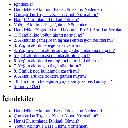
İçindekiler
Hamilelikte Akıntının Fazla Olmasının Nedenleri
Çamaşırdan Taşacak Kadar Akıntı Normal mi?
Hangi Durumlarda Dikkatli Olmalı?
Yoğun Akıntıyla Başa Çıkma Yöntemleri
Hamilelikte Yoğun Akıntı Hakkında En Sık Sorulan Sorular
1. Hamilelikte yoğun akıntı normal mi?
2. Akıntının çamaşırdan taşması enfeksiyon belirtisi mi?
3. Yoğun akıntı bebeğe zarar verir mi?
4. Yoğun ve sulu akıntı suyun geldiği anlamına mı gelir?
5. Çok akıntı olması utanılacak bir şey mi?
6. Yoğun akıntı erken doğum belirtisi olabilir mi?
7. Yoğun akıntı için ilaç kullanılır mı?
8. Günlük ped kullanmak zararlı mı?
9. Akıntı arttıkça doktora gitmeli miyim?
10. Bu durum bebeğin suyuyla karışırsa nasıl anlaşılır?
Sonuç ve Özet
İçindekiler
Hamilelikte Akıntının Fazla Olmasının Nedenleri
Çamaşırdan Taşacak Kadar Akıntı Normal mi?
Hangi Durumlarda Dikkatli Olmalı?
Yoğun Akıntıyla Başa Çıkma Yöntemleri