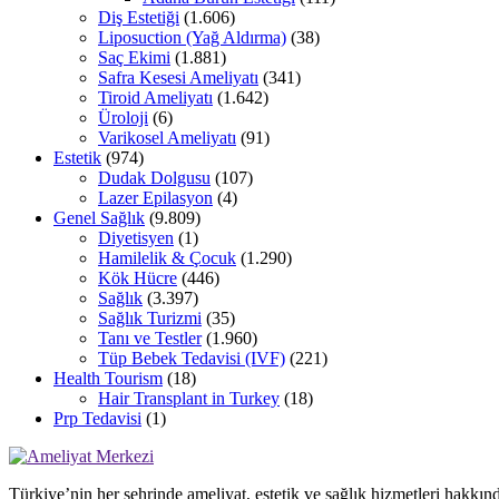
Diş Estetiği
(1.606)
Liposuction (Yağ Aldırma)
(38)
Saç Ekimi
(1.881)
Safra Kesesi Ameliyatı
(341)
Tiroid Ameliyatı
(1.642)
Üroloji
(6)
Varikosel Ameliyatı
(91)
Estetik
(974)
Dudak Dolgusu
(107)
Lazer Epilasyon
(4)
Genel Sağlık
(9.809)
Diyetisyen
(1)
Hamilelik & Çocuk
(1.290)
Kök Hücre
(446)
Sağlık
(3.397)
Sağlık Turizmi
(35)
Tanı ve Testler
(1.960)
Tüp Bebek Tedavisi (IVF)
(221)
Health Tourism
(18)
Hair Transplant in Turkey
(18)
Prp Tedavisi
(1)
Türkiye’nin her şehrinde ameliyat, estetik ve sağlık hizmetleri hakkın