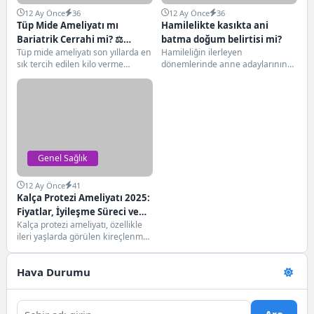
12 Ay Önce
36
12 Ay Önce
36
Tüp Mide Ameliyatı mı
Hamilelikte kasıkta ani
Bariatrik Cerrahi mi? ⚖️
batma doğum belirtisi mi?
Tüp mide ameliyatı son yıllarda en
Hamileliğin ilerleyen
Hangisi Daha Hızlı ve Kalıcı
sık tercih edilen kilo verme
dönemlerinde anne adaylarının
Kilo Verdirir?
cerrahilerinden biridir. Ancak
en sık yaşadığı durumlardan biri
aslında...
kasıkta ani batma hissidir. Bu...
Genel Sağlık
12 Ay Önce
41
Kalça Protezi Ameliyatı 2025:
Fiyatlar, İyileşme Süreci ve
Kalça protezi ameliyatı, özellikle
Riskler
ileri yaşlarda görülen kireçlenme
(osteoartrit), romatizmal
hastalıklar, kırıklar veya kalça
Hava Durumu
ekleminde...