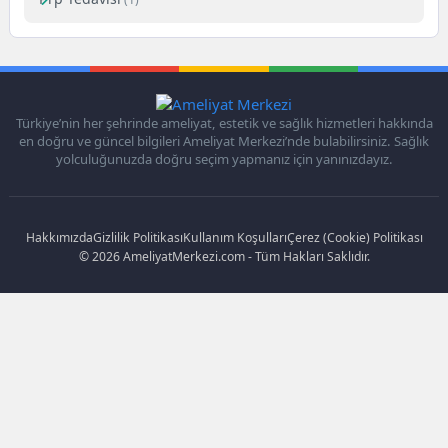
Türkiye’nin her şehrinde ameliyat, estetik ve sağlık hizmetleri hakkında
en doğru ve güncel bilgileri Ameliyat Merkezi’nde bulabilirsiniz. Sağlık
yolculuğunuzda doğru seçim yapmanız için yanınızdayız.
Hakkımızda
Gizlilik Politikası
Kullanım Koşulları
Çerez (Cookie) Politikası
© 2026 AmeliyatMerkezi.com - Tüm Hakları Saklıdır.