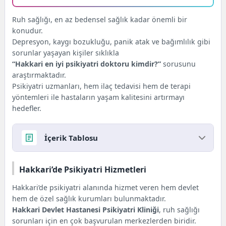
Ruh sağlığı, en az bedensel sağlık kadar önemli bir
konudur.
Depresyon, kaygı bozukluğu, panik atak ve bağımlılık gibi
sorunlar yaşayan kişiler sıklıkla
“Hakkari en iyi psikiyatri doktoru kimdir?”
sorusunu
araştırmaktadır.
Psikiyatri uzmanları, hem ilaç tedavisi hem de terapi
yöntemleri ile hastaların yaşam kalitesini artırmayı
hedefler.
İçerik Tablosu
Hakkari’de Psikiyatri Hizmetleri
Hakkari’de Psikiyatri Hizmetleri
Psikiyatri Uzmanlarının İlgilendiği Hastalıklar
Hangi Hastanelerde Psikiyatri Doktoru Bulunur?
Hakkari’de psikiyatri alanında hizmet veren hem devlet
Ruh Sağlığı Tedavi Yöntemleri
hem de özel sağlık kurumları bulunmaktadır.
Hastaların Yorumları
Hakkari Devlet Hastanesi Psikiyatri Kliniği
, ruh sağlığı
Ameliyat Merkezi Ekibi Ne Diyor?
sorunları için en çok başvurulan merkezlerden biridir.