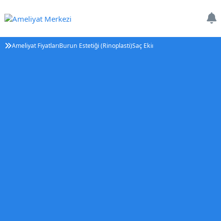
Ameliyat Fiyatları
Burun Estetiği (Rinoplasti)
Saç Ekimi
Tüp Bebek Tedavisi (IV