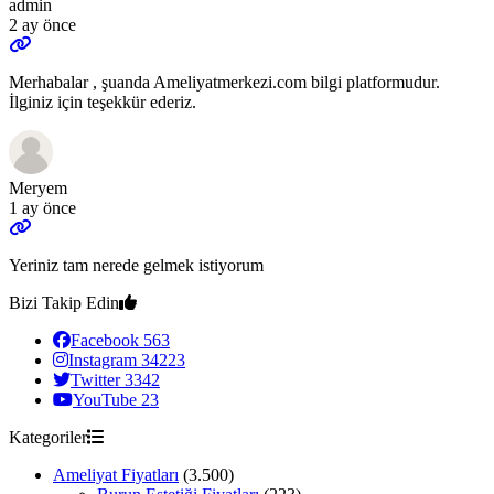
admin
2 ay önce
Merhabalar , şuanda Ameliyatmerkezi.com bilgi platformudur.
İlginiz için teşekkür ederiz.
Meryem
1 ay önce
Yeriniz tam nerede gelmek istiyorum
Bizi Takip Edin
Facebook
563
Instagram
34223
Twitter
3342
YouTube
23
Kategoriler
Ameliyat Fiyatları
(3.500)