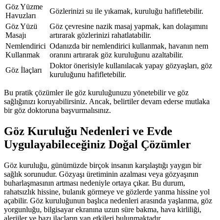
Göz Yüzme
Gözlerinizi su ile yıkamak, kuruluğu hafifletebilir.
Havuzları
Göz Yüzü
Göz çevresine nazik masaj yapmak, kan dolaşımını
Masajı
artırarak gözlerinizi rahatlatabilir.
Nemlendirici
Odanızda bir nemlendirici kullanmak, havanın nem
Kullanmak
oranını artırarak göz kuruluğunu azaltabilir.
Doktor önerisiyle kullanılacak yapay gözyaşları, göz
Göz İlaçları
kuruluğunu hafifletebilir.
Bu pratik çözümler ile göz kuruluğunuzu yönetebilir ve göz
sağlığınızı koruyabilirsiniz. Ancak, belirtiler devam ederse mutlaka
bir göz doktoruna başvurmalısınız.
Göz Kuruluğu Nedenleri ve Evde
Uygulayabileceğiniz Doğal Çözümler
Göz kuruluğu, günümüzde birçok insanın karşılaştığı yaygın bir
sağlık sorunudur. Gözyaşı üretiminin azalması veya gözyaşının
buharlaşmasının artması nedeniyle ortaya çıkar. Bu durum,
rahatsızlık hissine, bulanık görmeye ve gözlerde yanma hissine yol
açabilir. Göz kuruluğunun başlıca nedenleri arasında yaşlanma, göz
yorgunluğu, bilgisayar ekranına uzun süre bakma, hava kirliliği,
alerjiler ve bazı ilaçların yan etkileri bulunmaktadır.