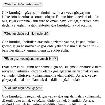
Göz kuruluğu neden olur?
Göz kuruluğu, gözyaşı üretiminin azalması veya gözyaşının
kalitesinin bozulması sonucu oluşur. Bunun birçok nedeni olabilir;
bilgisayar ekranına uzun süre bakmak, hava kirliliği, alerjiler, bazı
ilaçlar ve yaşlanma gibi faktörler göz kuruluğuna yol açabilir.
Göz kuruluğu belirtileri nelerdir?
Göz kuruluğu belirtileri arasında gözlerde yanma, kaşıntı, bulanık
görme, ışığa hassasiyet ve gözlerde yabancı cisim hissi yer alır. Bu
belirtiler günlük yaşamı olumsuz etkileyebilir.
Evde göz kuruluğuna ne yapabilirim?
Evde göz kuruluğunu hafifletmek için bol su içmek, ortamdaki nem
seviyesini artırmak, düzenli olarak göz egzersizleri yapmak ve ara
vermeden bilgisayar kullanmamak faydalı olabilir. Ayrıca, yapay
gözyaşı damlaları kullanmak da etkili bir çözüm olabilir.
Göz kuruluğu nasıl geçer?
Göz kuruluğunu geçirmek için yapay gözyaşı damlaları kullanmak,
düzenli uyku almak ve gözleri dinlendirmek önemlidir. Ayrıca,
gözleri korumak için güneş gözlüğü takmak ve bilgisayar