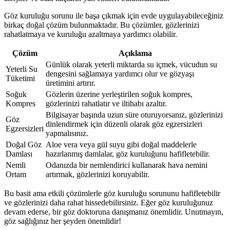
Göz kuruluğu sorunu ile başa çıkmak için evde uygulayabileceğiniz
birkaç doğal çözüm bulunmaktadır. Bu çözümler, gözlerinizi
rahatlatmaya ve kuruluğu azaltmaya yardımcı olabilir.
Çözüm
Açıklama
Günlük olarak yeterli miktarda su içmek, vücudun su
Yeterli Su
dengesini sağlamaya yardımcı olur ve gözyaşı
Tüketimi
üretimini artırır.
Soğuk
Gözlerin üzerine yerleştirilen soğuk kompres,
Kompres
gözlerinizi rahatlatır ve iltihabı azaltır.
Bilgisayar başında uzun süre oturuyorsanız, gözlerinizi
Göz
dinlendirmek için düzenli olarak göz egzersizleri
Egzersizleri
yapmalısınız.
Doğal Göz
Aloe vera veya gül suyu gibi doğal maddelerle
Damlası
hazırlanmış damlalar, göz kuruluğunu hafifletebilir.
Nemli
Odanızda bir nemlendirici kullanarak hava nemini
Ortam
artırmak, gözlerinizi koruyabilir.
Bu basit ama etkili çözümlerle göz kuruluğu sorununu hafifletebilir
ve gözlerinizi daha rahat hissedebilirsiniz. Eğer göz kuruluğunuz
devam ederse, bir göz doktoruna danışmanız önemlidir. Unutmayın,
göz sağlığınız her şeyden önemlidir!