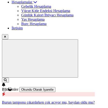
Hesaplamalar
Gebelik Hesaplama
Vücut Kitle Endeksi Hesaplama
Günlük Kalori İhtiyacı Hesaplama
Yaş Hesaplama
Burç Hesaplama
İletişim
Bildirimler
Okundu Olarak İşaretle
Burun tamponu çıkarılırken çok acıyor mu, bayılan oldu mu?