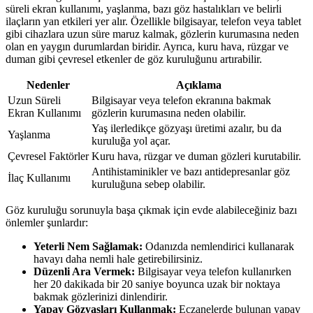
süreli ekran kullanımı, yaşlanma, bazı göz hastalıkları ve belirli
ilaçların yan etkileri yer alır. Özellikle bilgisayar, telefon veya tablet
gibi cihazlara uzun süre maruz kalmak, gözlerin kurumasına neden
olan en yaygın durumlardan biridir. Ayrıca, kuru hava, rüzgar ve
duman gibi çevresel etkenler de göz kuruluğunu artırabilir.
Nedenler
Açıklama
Uzun Süreli
Bilgisayar veya telefon ekranına bakmak
Ekran Kullanımı
gözlerin kurumasına neden olabilir.
Yaş ilerledikçe gözyaşı üretimi azalır, bu da
Yaşlanma
kuruluğa yol açar.
Çevresel Faktörler
Kuru hava, rüzgar ve duman gözleri kurutabilir.
Antihistaminikler ve bazı antidepresanlar göz
İlaç Kullanımı
kuruluğuna sebep olabilir.
Göz kuruluğu sorunuyla başa çıkmak için evde alabileceğiniz bazı
önlemler şunlardır:
Yeterli Nem Sağlamak:
Odanızda nemlendirici kullanarak
havayı daha nemli hale getirebilirsiniz.
Düzenli Ara Vermek:
Bilgisayar veya telefon kullanırken
her 20 dakikada bir 20 saniye boyunca uzak bir noktaya
bakmak gözlerinizi dinlendirir.
Yapay Gözyaşları Kullanmak:
Eczanelerde bulunan yapay