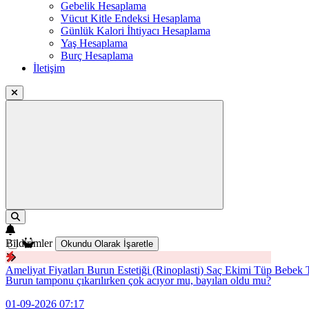
Gebelik Hesaplama
Vücut Kitle Endeksi Hesaplama
Günlük Kalori İhtiyacı Hesaplama
Yaş Hesaplama
Burç Hesaplama
İletişim
Bildirimler
Okundu Olarak İşaretle
Ameliyat Fiyatları
Burun Estetiği (Rinoplasti)
Saç Ekimi
Tüp Bebek T
Burun tamponu çıkarılırken çok acıyor mu, bayılan oldu mu?
01-09-2026 07:17