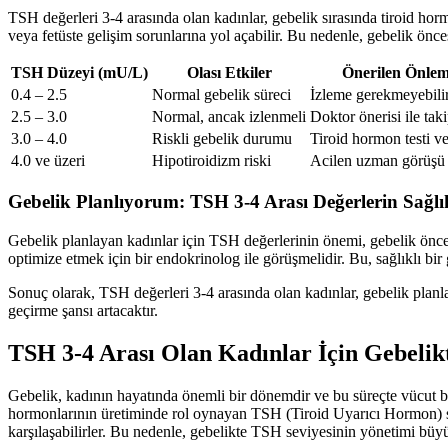
TSH değerleri 3-4 arasında olan kadınlar, gebelik sırasında tiroid ho
veya fetüste gelişim sorunlarına yol açabilir. Bu nedenle, gebelik önc
TSH Düzeyi (mU/L)
Olası Etkiler
Önerilen Önlem
0.4 – 2.5
Normal gebelik süreci
İzleme gerekmeyebili
2.5 – 3.0
Normal, ancak izlenmeli
Doktor önerisi ile tak
3.0 – 4.0
Riskli gebelik durumu
Tiroid hormon testi ve
4.0 ve üzeri
Hipotiroidizm riski
Acilen uzman görüşü 
Gebelik Planlıyorum: TSH 3-4 Arası Değerlerin Sağlık
Gebelik planlayan kadınlar için TSH değerlerinin önemi, gebelik öncesi
optimize etmek için bir endokrinolog ile görüşmelidir. Bu, sağlıklı bir g
Sonuç olarak, TSH değerleri 3-4 arasında olan kadınlar, gebelik planla
geçirme şansı artacaktır.
TSH 3-4 Arası Olan Kadınlar İçin Gebelik
Gebelik, kadının hayatında önemli bir dönemdir ve bu süreçte vücut bi
hormonlarının üretiminde rol oynayan TSH (Tiroid Uyarıcı Hormon) sevi
karşılaşabilirler. Bu nedenle, gebelikte TSH seviyesinin yönetimi büy