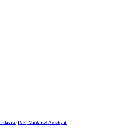
edavisi (IVF)
Varikosel Ameliyatı