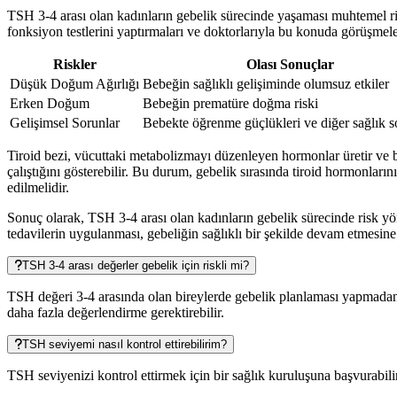
TSH 3-4 arası olan kadınların gebelik sürecinde yaşaması muhtemel ris
fonksiyon testlerini yaptırmaları ve doktorlarıyla bu konuda görüşmeler
Riskler
Olası Sonuçlar
Düşük Doğum Ağırlığı
Bebeğin sağlıklı gelişiminde olumsuz etkiler
Erken Doğum
Bebeğin prematüre doğma riski
Gelişimsel Sorunlar
Bebekte öğrenme güçlükleri ve diğer sağlık s
Tiroid bezi, vücuttaki metabolizmayı düzenleyen hormonlar üretir ve bu 
çalıştığını gösterebilir. Bu durum, gebelik sırasında tiroid hormonları
edilmelidir.
Sonuç olarak, TSH 3-4 arası olan kadınların gebelik sürecinde risk yön
tedavilerin uygulanması, gebeliğin sağlıklı bir şekilde devam etmesine
TSH 3-4 arası değerler gebelik için riskli mi?
TSH değeri 3-4 arasında olan bireylerde gebelik planlaması yapmadan ö
daha fazla değerlendirme gerektirebilir.
TSH seviyemi nasıl kontrol ettirebilirim?
TSH seviyenizi kontrol ettirmek için bir sağlık kuruluşuna başvurabilir ve