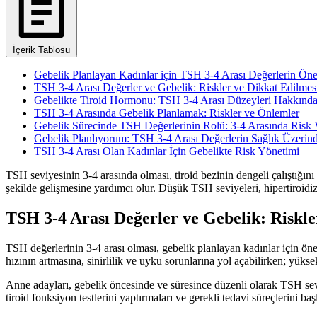
İçerik Tablosu
Gebelik Planlayan Kadınlar için TSH 3-4 Arası Değerlerin Ön
TSH 3-4 Arası Değerler ve Gebelik: Riskler ve Dikkat Edilmes
Gebelikte Tiroid Hormonu: TSH 3-4 Arası Düzeyleri Hakkında
TSH 3-4 Arasında Gebelik Planlamak: Riskler ve Önlemler
Gebelik Sürecinde TSH Değerlerinin Rolü: 3-4 Arasında Risk 
Gebelik Planlıyorum: TSH 3-4 Arası Değerlerin Sağlık Üzerinde
TSH 3-4 Arası Olan Kadınlar İçin Gebelikte Risk Yönetimi
TSH seviyesinin 3-4 arasında olması, tiroid bezinin dengeli çalıştığını 
şekilde gelişmesine yardımcı olur. Düşük TSH seviyeleri, hipertiroidizm
TSH 3-4 Arası Değerler ve Gebelik: Riskl
TSH değerlerinin 3-4 arası olması, gebelik planlayan kadınlar için önem
hızının artmasına, sinirlilik ve uyku sorunlarına yol açabilirken; yük
Anne adayları, gebelik öncesinde ve süresince düzenli olarak TSH seviye
tiroid fonksiyon testlerini yaptırmaları ve gerekli tedavi süreçlerini ba