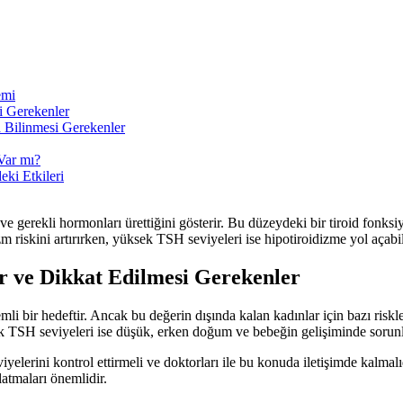
emi
i Gerekenler
 Bilinmesi Gerekenler
Var mı?
ki Etkileri
ve gerekli hormonları ürettiğini gösterir. Bu düzeydeki bir tiroid fonksi
 riskini artırırken, yüksek TSH seviyeleri ise hipotiroidizme yol açabil
er ve Dikkat Edilmesi Gerekenler
li bir hedeftir. Ancak bu değerin dışında kalan kadınlar için bazı riskl
sek TSH seviyeleri ise düşük, erken doğum ve bebeğin gelişiminde sorunl
lerini kontrol ettirmeli ve doktorları ile bu konuda iletişimde kalmalıdı
şlatmaları önemlidir.