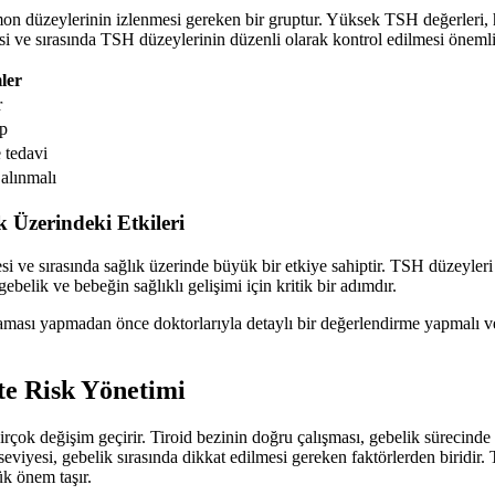
rmon düzeylerinin izlenmesi gereken bir gruptur. Yüksek TSH değerleri, 
esi ve sırasında TSH düzeylerinin düzenli olarak kontrol edilmesi önemli
ler
r
ip
 tedavi
alınmalı
 Üzerindeki Etkileri
 ve sırasında sağlık üzerinde büyük bir etkiye sahiptir. TSH düzeyleri 
ebelik ve bebeğin sağlıklı gelişimi için kritik bir adımdır.
ması yapmadan önce doktorlarıyla detaylı bir değerlendirme yapmalı ve g
te Risk Yönetimi
rçok değişim geçirir. Tiroid bezinin doğru çalışması, gebelik sürecinde 
yesi, gebelik sırasında dikkat edilmesi gereken faktörlerden biridir. 
ük önem taşır.