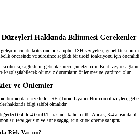
 Düzeyleri Hakkında Bilinmesi Gerekenler
elişimi için de kritik öneme sahiptir. TSH seviyeleri, gebelikteki hormon
elik öncesinde ve süresince sağlıklı bir tiroid fonksiyonu için önemlidi
rası olması, sağlıklı bir gebelik süreci için elzemdir. Bu düzeyin sağ
kte karşılaşılabilecek olumsuz durumların önlenmesine yardımcı olur.
kler ve Önlemler
roid hormonları, özellikle TSH (Tiroid Uyarıcı Hormon) düzeyleri, gebe
er hakkında bilgi sahibi olmalıdır.
erleri 0.4 ile 4.0 mU/L arasında kabul edilir. Ancak, 3-4 arasında bir T
monları fetal gelişim ve anne sağlığı için kritik öneme sahiptir.
nda Risk Var mı?