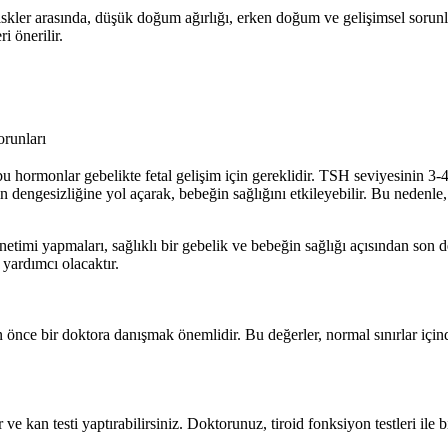
kler arasında, düşük doğum ağırlığı, erken doğum ve gelişimsel sorunlar
i önerilir.
orunları
hormonlar gebelikte fetal gelişim için gereklidir. TSH seviyesinin 3-4 a
nın dengesizliğine yol açarak, bebeğin sağlığını etkileyebilir. Bu nedenl
etimi yapmaları, sağlıklı bir gebelik ve bebeğin sağlığı açısından son d
 yardımcı olacaktır.
nce bir doktora danışmak önemlidir. Bu değerler, normal sınırlar içinde
 kan testi yaptırabilirsiniz. Doktorunuz, tiroid fonksiyon testleri ile birl