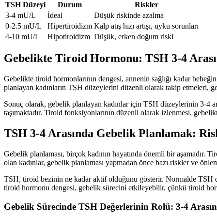
TSH Düzeyi
Durum
Riskler
3-4 mU/L
İdeal
Düşük riskinde azalma
0-2.5 mU/L
Hipertiroidizm
Kalp atış hızı artışı, uyku sorunları
4-10 mU/L
Hipotiroidizm
Düşük, erken doğum riski
Gebelikte Tiroid Hormonu: TSH 3-4 Arası
Gebelikte tiroid hormonlarının dengesi, annenin sağlığı kadar bebeğin g
planlayan kadınların TSH düzeylerini düzenli olarak takip etmeleri, geb
Sonuç olarak, gebelik planlayan kadınlar için TSH düzeylerinin 3-4 a
taşımaktadır. Tiroid fonksiyonlarının düzenli olarak izlenmesi, gebeli
TSH 3-4 Arasında Gebelik Planlamak: Ris
Gebelik planlaması, birçok kadının hayatında önemli bir aşamadır. Ti
olan kadınlar, gebelik planlaması yapmadan önce bazı riskler ve önleml
TSH, tiroid bezinin ne kadar aktif olduğunu gösterir. Normalde TSH değ
tiroid hormonu dengesi, gebelik sürecini etkileyebilir, çünkü tiroid hor
Gebelik Sürecinde TSH Değerlerinin Rolü: 3-4 Arası