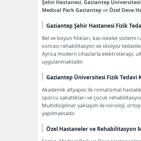
Şehir Hastanesi
,
Gaziantep Üniversitesi 
Medical Park Gaziantep
ve
Özel Deva H
Gaziantep Şehir Hastanesi Fizik Te
Bel ve boyun fıtıkları, kas-iskelet sistemi 
sonrası rehabilitasyon ve skolyoz tedavile
Ayrıca modern cihazlarla elektroterapi, ul
uygulanmaktadır.
Gaziantep Üniversitesi Fizik Tedavi K
Akademik altyapısı ile romatizmal hastalık
sporcu sakatlıkları ve çocuk rehabilitasyo
Multidisipliner yaklaşım ile nöroloji, ortop
yapılmaktadır.
Özel Hastaneler ve Rehabilitasyon 