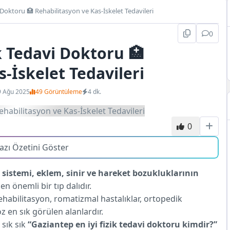
 Doktoru 🏥 Rehabilitasyon ve Kas-İskelet Tedavileri
0
k Tedavi Doktoru 🏥
-İskelet Tedavileri
9 Ağu 2025
49 Görüntüleme
4 dk.
0
azı Özetini Göster
t sistemi, eklem, sinir ve hareket bozukluklarının
nen önemli bir tıp dalıdır.
 rehabilitasyon, romatizmal hastalıklar, ortopedik
z en sık görülen alanlardır.
 sık sık
“Gaziantep en iyi fizik tedavi doktoru kimdir?”