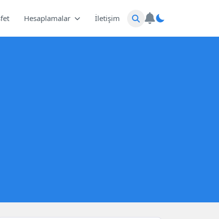
fet
Hesaplamalar
İletişim