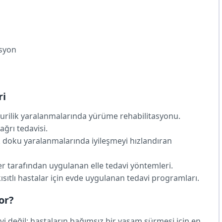
asyon
ri
urilik yaralanmalarında yürüme rehabilitasyonu.
ağrı tedavisi.
oku yaralanmalarında iyileşmeyi hızlandıran
r tarafından uygulanan elle tedavi yöntemleri.
ısıtlı hastalar için evde uygulanan tedavi programları.
or?
avi değil; hastaların bağımsız bir yaşam sürmesi için en