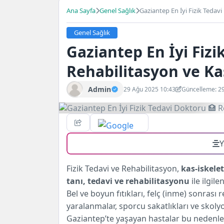
Ana Sayfa
Genel Sağlık
Gaziantep En İyi Fizik Tedavi
Genel Sağlık
Gaziantep En İyi Fizi
Rehabilitasyon ve Kas
Admin
29 Ağu 2025 10:43
Güncelleme: 2
Y
Fizik Tedavi ve Rehabilitasyon,
kas-iskele
tanı, tedavi ve rehabilitasyonu
ile ilgile
Bel ve boyun fıtıkları, felç (inme) sonrası
yaralanmalar, sporcu sakatlıkları ve skolyo
Gaziantep’te yaşayan hastalar bu nedenle