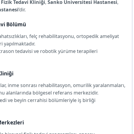
Fizik Tedavi Kliniği
,
Sanko Üniversitesi Hastanesi
,
astanesi
’dir.
davi Bölümü
rahatsızlıkları, felç rehabilitasyonu, ortopedik ameliyat
ri yapılmaktadır.
trason tedavisi ve robotik yürüme terapileri
liniği
lar, inme sonrası rehabilitasyon, omurilik yaralanmaları,
nu alanlarında bölgesel referans merkezidir.
edi ve beyin cerrahisi bölümleriyle iş birliği
Merkezleri