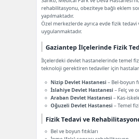
Sanko, Medical Park ve Deva Hastanesi’nde
rehabilitasyonu, obeziteye bağlı eklem so
yapılmaktadır.
Özel merkezlerde ayrıca evde fizik tedavi 
uygulanmaktadır.
Gaziantep İlçelerinde Fizik Te
İlçelerdeki devlet hastanelerinde temel fiz
teknoloji gerektiren tedaviler için hastal
Nizip Devlet Hastanesi
– Bel-boyun fı
İslahiye Devlet Hastanesi
– Felç ve 
Araban Devlet Hastanesi
– Kas-iskele
Oğuzeli Devlet Hastanesi
– Temel fiz
Fizik Tedavi ve Rehabilitasyo
Bel ve boyun fıtıkları