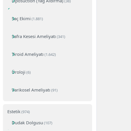
Liposuction (Yağ Aldırma)
(38)
Saç Ekimi
(1.881)
Safra Kesesi Ameliyatı
(341)
Tiroid Ameliyatı
(1.642)
Üroloji
(6)
Varikosel Ameliyatı
(91)
Estetik
(974)
Dudak Dolgusu
(107)