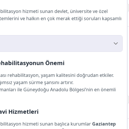
abilitasyon hizmeti sunan devlet, üniversite ve özel
temlerini ve halkın en çok merak ettiği soruları kapsamlı
litasyonun Önemi
Rehabilitasyonun Önemi
etleri
vi Bölümü
rası rehabilitasyon, yaşam kalitesini doğrudan etkiler.
iniği
ğımsız yaşam sürme şansını artırır.
rkezleri
uzmanları ile Güneydoğu Anadolu Bölgesi’nin en önemli
zmetleri
Sık Görülen Durumlar
vi Hizmetleri
abilitasyon hizmeti sunan başlıca kurumlar
Gaziantep