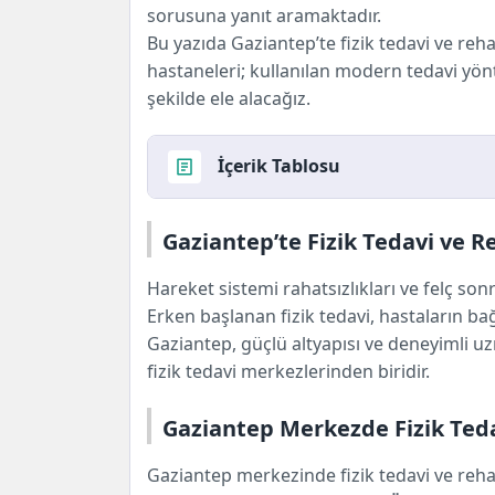
sorusuna yanıt aramaktadır.
Bu yazıda Gaziantep’te fizik tedavi ve reh
hastaneleri; kullanılan modern tedavi yön
şekilde ele alacağız.
İçerik Tablosu
Gaziantep’te Fizik Tedavi ve Rehabi
Gaziantep’te Fizik Tedavi ve 
Gaziantep Merkezde Fizik Tedavi Hizm
Gaziantep Şehir Hastanesi Fizik Teda
Hareket sistemi rahatsızlıkları ve felç son
Gaziantep Üniversitesi Fizik Tedavi Kl
Erken başlanan fizik tedavi, hastaların ba
Özel Hastaneler ve Rehabilitasyon Me
Gaziantep, güçlü altyapısı ve deneyimli 
Gaziantep İlçelerinde Fizik Tedavi Hi
fizik tedavi merkezlerinden biridir.
Fizik Tedavi ve Rehabilitasyonda En 
Modern Fizik Tedavi Yöntemleri
Gaziantep Merkezde Fizik Teda
Ameliyat Merkezi Ekibi Ne Diyor?
Gaziantep merkezinde fizik tedavi ve reh
Sık Sorulan Sorular