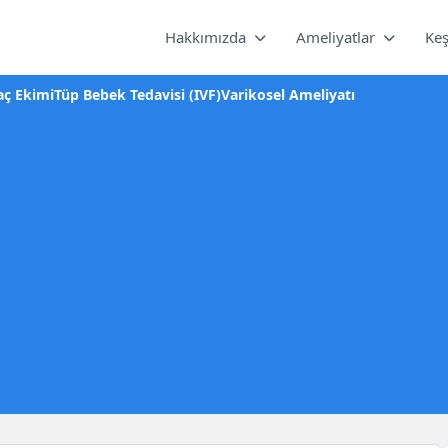
Hakkımızda
Ameliyatlar
Keş
aç Ekimi
Tüp Bebek Tedavisi (IVF)
Varikosel Ameliyatı