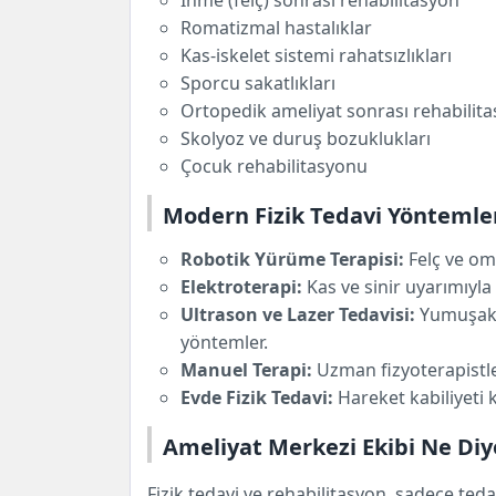
İnme (felç) sonrası rehabilitasyon
Romatizmal hastalıklar
Kas-iskelet sistemi rahatsızlıkları
Sporcu sakatlıkları
Ortopedik ameliyat sonrası rehabilit
Skolyoz ve duruş bozuklukları
Çocuk rehabilitasyonu
Modern Fizik Tedavi Yöntemle
Robotik Yürüme Terapisi:
Felç ve om
Elektroterapi:
Kas ve sinir uyarımıyla 
Ultrason ve Lazer Tedavisi:
Yumuşak d
yöntemler.
Manuel Terapi:
Uzman fizyoterapistle
Evde Fizik Tedavi:
Hareket kabiliyeti k
Ameliyat Merkezi Ekibi Ne Diy
Fizik tedavi ve rehabilitasyon, sadece ted