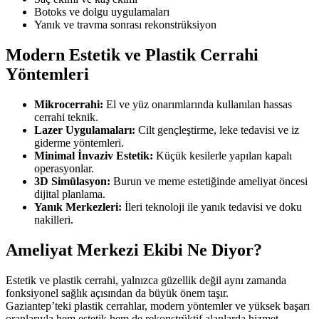
Botoks ve dolgu uygulamaları
Yanık ve travma sonrası rekonstrüksiyon
Modern Estetik ve Plastik Cerrahi
Yöntemleri
Mikrocerrahi:
El ve yüz onarımlarında kullanılan hassas
cerrahi teknik.
Lazer Uygulamaları:
Cilt gençleştirme, leke tedavisi ve iz
giderme yöntemleri.
Minimal İnvaziv Estetik:
Küçük kesilerle yapılan kapalı
operasyonlar.
3D Simülasyon:
Burun ve meme estetiğinde ameliyat öncesi
dijital planlama.
Yanık Merkezleri:
İleri teknoloji ile yanık tedavisi ve doku
nakilleri.
Ameliyat Merkezi Ekibi Ne Diyor?
Estetik ve plastik cerrahi, yalnızca güzellik değil aynı zamanda
fonksiyonel sağlık açısından da büyük önem taşır.
Gaziantep’teki plastik cerrahlar, modern yöntemler ve yüksek başarı
oranlarıyla hem estetik hem de rekonstrüktif alanlarda hizmet