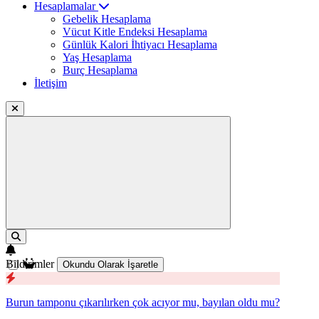
Hesaplamalar
Gebelik Hesaplama
Vücut Kitle Endeksi Hesaplama
Günlük Kalori İhtiyacı Hesaplama
Yaş Hesaplama
Burç Hesaplama
İletişim
Bildirimler
Okundu Olarak İşaretle
Burun tamponu çıkarılırken çok acıyor mu, bayılan oldu mu?