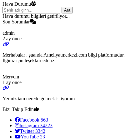
Hava Durumu
Ara
Hava durumu bilgileri getiriliyor...
Son Yorumlar
admin
2 ay önce
Merhabalar , şuanda Ameliyatmerkezi.com bilgi platformudur.
İlginiz için teşekkür ederiz.
Meryem
1 ay önce
Yeriniz tam nerede gelmek istiyorum
Bizi Takip Edin
Facebook
563
Instagram
34223
Twitter
3342
YouTube
23