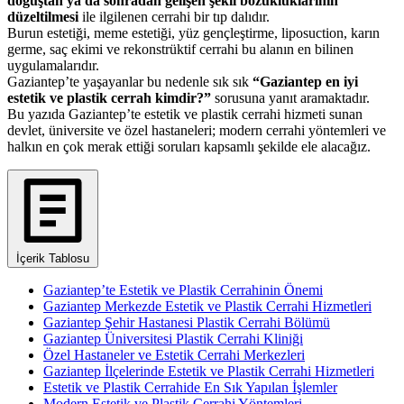
doğuştan ya da sonradan gelişen şekil bozukluklarının
düzeltilmesi
ile ilgilenen cerrahi bir tıp dalıdır.
Burun estetiği, meme estetiği, yüz gençleştirme, liposuction, karın
germe, saç ekimi ve rekonstrüktif cerrahi bu alanın en bilinen
uygulamalarıdır.
Gaziantep’te yaşayanlar bu nedenle sık sık
“Gaziantep en iyi
estetik ve plastik cerrah kimdir?”
sorusuna yanıt aramaktadır.
Bu yazıda Gaziantep’te estetik ve plastik cerrahi hizmeti sunan
devlet, üniversite ve özel hastaneleri; modern cerrahi yöntemleri ve
halkın en çok merak ettiği soruları kapsamlı şekilde ele alacağız.
İçerik Tablosu
Gaziantep’te Estetik ve Plastik Cerrahinin Önemi
Gaziantep Merkezde Estetik ve Plastik Cerrahi Hizmetleri
Gaziantep Şehir Hastanesi Plastik Cerrahi Bölümü
Gaziantep Üniversitesi Plastik Cerrahi Kliniği
Özel Hastaneler ve Estetik Cerrahi Merkezleri
Gaziantep İlçelerinde Estetik ve Plastik Cerrahi Hizmetleri
Estetik ve Plastik Cerrahide En Sık Yapılan İşlemler
Modern Estetik ve Plastik Cerrahi Yöntemleri