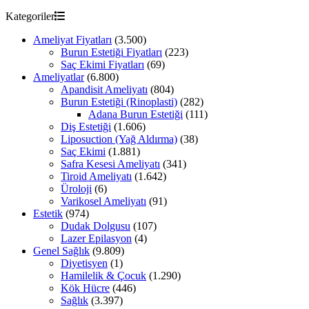
Kategoriler
Ameliyat Fiyatları
(3.500)
Burun Estetiği Fiyatları
(223)
Saç Ekimi Fiyatları
(69)
Ameliyatlar
(6.800)
Apandisit Ameliyatı
(804)
Burun Estetiği (Rinoplasti)
(282)
Adana Burun Estetiği
(111)
Diş Estetiği
(1.606)
Liposuction (Yağ Aldırma)
(38)
Saç Ekimi
(1.881)
Safra Kesesi Ameliyatı
(341)
Tiroid Ameliyatı
(1.642)
Üroloji
(6)
Varikosel Ameliyatı
(91)
Estetik
(974)
Dudak Dolgusu
(107)
Lazer Epilasyon
(4)
Genel Sağlık
(9.809)
Diyetisyen
(1)
Hamilelik & Çocuk
(1.290)
Kök Hücre
(446)
Sağlık
(3.397)