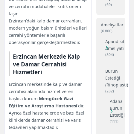
Özel Erzincan Hastanesi ve
(69)
ve cerrahi müdahaleler kritik önem
Damar Cerrahisi Hizmetleri
taşır.
Erzincan İlçelerinde Kalp ve
Erzincan’daki kalp damar cerrahları,
Ameliyatlar
Damar Cerrahisi Hizmetleri
modern yoğun bakım üniteleri ve ileri
(6.800)
Kalp ve Damar Cerrahisinde
cerrahi yöntemlerle başarılı
Tedavi Edilen Başlıca
Apandisit
operasyonlar gerçekleştirmektedir.
Hastalıklar
Ameliyatı
(804)
Modern Kalp ve Damar
Erzincan Merkezde Kalp
Cerrahisi Yöntemleri
ve Damar Cerrahisi
Ameliyat Merkezi Ekibi Ne
Hizmetleri
Burun
Diyor?
Estetiği
Sık Sorulan Sorular
Erzincan merkezinde kalp ve damar
(Rinoplasti)
cerrahisi alanında hizmet veren
(282)
başlıca kurum
Mengücek Gazi
Adana
Eğitim ve Araştırma Hastanesi
’dir.
Burun
Ayrıca özel hastanelerde ve bazı özel
Estetiği
kliniklerde damar cerrahisi ve varis
(111)
tedavileri yapılmaktadır.