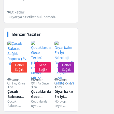
Etiketler :
Bu yazıya ait etiket bulunamadı.
Benzer Yazılar
Genel
Genel
Genel
Sağlık
Sağlık
Sağlık
Admin
Admin
Admin
11 Ay Önce
11 Ay Önce
11 Ay Önce
36
36
103
Çocuk
Çocuklarda
Diyarbakır
Bakıcısı
Gece
En İyi
Sağlık
Çocuk
Terörü
Çocuklarda
Nöroloji
Nöroloji,
Bakıcısı
uyku
beyin,
Raporu (Ev
(Uyku
Doktoru 🧠
Sağlık
sırasında
omurilik ve
Hizmetleri)
Bozukluğu)
Epilepsi,