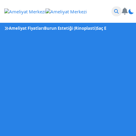
Ameliyat Fiyatları
Burun Estetiği (Rinoplasti)
Saç Ekimi
Tüp Bebek 