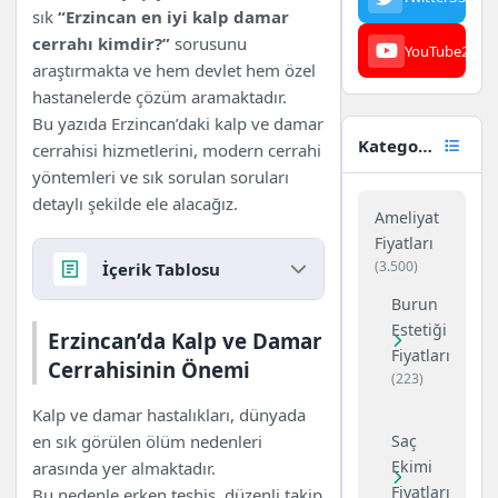
sık
“Erzincan en iyi kalp damar
cerrahı kimdir?”
sorusunu
YouTube
23
araştırmakta ve hem devlet hem özel
hastanelerde çözüm aramaktadır.
Bu yazıda Erzincan’daki kalp ve damar
Kategoriler
cerrahisi hizmetlerini, modern cerrahi
yöntemleri ve sık sorulan soruları
detaylı şekilde ele alacağız.
Ameliyat
Fiyatları
(3.500)
İçerik Tablosu
Burun
Erzincan’da Kalp ve Damar
Estetiği
Erzincan’da Kalp ve Damar
Fiyatları
Cerrahisinin Önemi
Cerrahisinin Önemi
(223)
Erzincan Merkezde Kalp ve
Damar Cerrahisi Hizmetleri
Kalp ve damar hastalıkları, dünyada
Mengücek Gazi Eğitim ve
Saç
en sık görülen ölüm nedenleri
Araştırma Hastanesi Kalp
Ekimi
arasında yer almaktadır.
Damar Cerrahisi
Fiyatları
Bu nedenle erken teşhis, düzenli takip