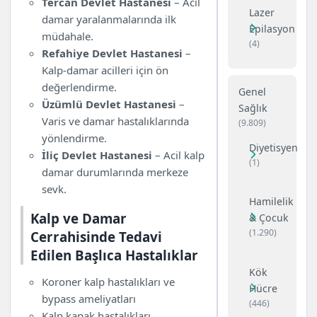
Tercan Devlet Hastanesi
– Acil
Lazer
damar yaralanmalarında ilk
Epilasyon
müdahale.
(4)
Refahiye Devlet Hastanesi
–
Kalp-damar acilleri için ön
değerlendirme.
Genel
Üzümlü Devlet Hastanesi
–
Sağlık
Varis ve damar hastalıklarında
(9.809)
yönlendirme.
Diyetisyen
İliç Devlet Hastanesi
– Acil kalp
(1)
damar durumlarında merkeze
sevk.
Hamilelik
Kalp ve Damar
& Çocuk
(1.290)
Cerrahisinde Tedavi
Edilen Başlıca Hastalıklar
Kök
Koroner kalp hastalıkları ve
Hücre
bypass ameliyatları
(446)
Kalp kapak hastalıkları