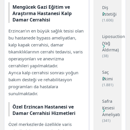
Mengücek Gazi Eğitim ve
Diş
Araştırma Hastanesi Kalp
Estetiği
Damar Cerrahisi
(1.606)
Erzincan’ın en büyük sağlık tesisi olan
Liposuction
bu hastanede bypass ameliyatları,
(Yağ
kalp kapak cerrahisi, damar
Aldırma)
tıkanıklıklarının cerrahi tedavisi, varis
(38)
operasyonları ve anevrizma
cerrahileri yapılmaktadır.
Saç
Ayrıca kalp cerrahisi sonrası yoğun
Ekimi
bakım desteği ve rehabilitasyon
(1.881)
programları da hastalara
sunulmaktadır.
Safra
Özel Erzincan Hastanesi ve
Kesesi
Damar Cerrahisi Hizmetleri
Ameliyatı
(341)
Özel merkezlerde özellikle varis