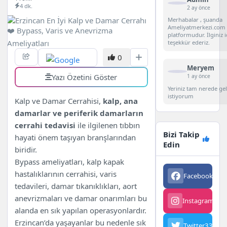
4 dk.
2 ay önce
Merhabalar , şuanda
Ameliyatmerkezi.com 
platformudur. İlginiz i
teşekkür ederiz.
0
Meryem
Yazı Özetini Göster
1 ay önce
Yeriniz tam nerede g
istiyorum
Kalp ve Damar Cerrahisi,
kalp, ana
damarlar ve periferik damarların
cerrahi tedavisi
ile ilgilenen tıbbın
Bizi Takip
hayati önem taşıyan branşlarından
Edin
biridir.
Bypass ameliyatları, kalp kapak
hastalıklarının cerrahisi, varis
Facebook
563
tedavileri, damar tıkanıklıkları, aort
anevrizmaları ve damar onarımları bu
Instagram
342
alanda en sık yapılan operasyonlardır.
Erzincan’da yaşayanlar bu nedenle sık
Twitter
3342