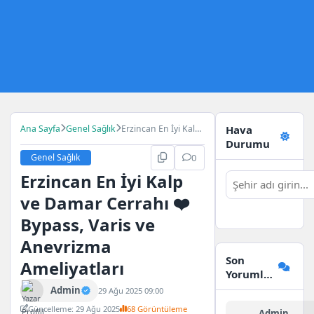
Ana Sayfa
Genel Sağlık
Erzincan En İyi Kalp
Hava
ve Damar Cerrahı ❤️
Durumu
Bypass, Varis ve
Genel Sağlık
0
Anevrizma
Erzincan En İyi Kalp
Ameliyatları
ve Damar Cerrahı ❤️
Bypass, Varis ve
Anevrizma
Son
Ameliyatları
Yorumlar
Admin
29 Ağu 2025 09:00
Güncelleme: 29 Ağu 2025
68 Görüntüleme
Admin