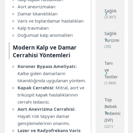
Aort anevrizmaları
Sağlık
Damar tıkanıklıkları
(3.397)
Varis ve toplardamar hastalıkları
Kalp travmaları
Sağlık
Doğumsal kalp anomalileri
Turizmi
Modern Kalp ve Damar
(35)
Cerrahisi Yöntemleri
Tanı
Koroner Bypass Ameliyatı:
ve
Kalbe giden damarların
Testler
tıkanıklığında uygulanan yöntem.
(1.960)
Kapak Cerrahisi:
Mitral, aort ve
triküspit kapak hastalıklarının
Tüp
cerrahi tedavisi.
Bebek
Aort Anevrizma Cerrahisi:
Tedavisi
Hayati risk taşıyan damar
(IVF)
genişlemelerinin onarımı.
(221)
Lazer ve Radyofrekans Varis