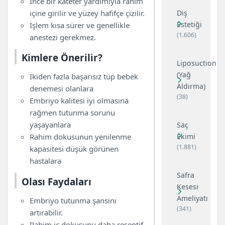
İnce bir kateter yardımıyla rahim
içine girilir ve yüzey hafifçe çizilir.
Diş
Estetiği
İşlem kısa sürer ve genellikle
(1.606)
anestezi gerekmez.
Kimlere Önerilir?
Liposuction
(Yağ
İkiden fazla başarısız tüp bebek
Aldırma)
denemesi olanlara
(38)
Embriyo kalitesi iyi olmasına
rağmen tutunma sorunu
yaşayanlara
Saç
Ekimi
Rahim dokusunun yenilenme
(1.881)
kapasitesi düşük görünen
hastalara
Safra
Olası Faydaları
Kesesi
Ameliyatı
Embriyo tutunma şansını
(341)
artırabilir.
Rahim iç dokusunu daha reseptif