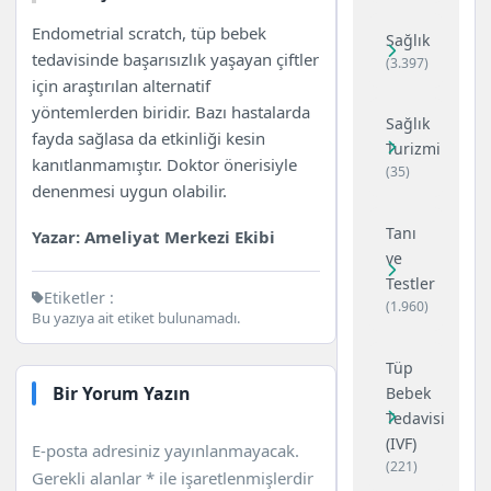
Endometrial scratch, tüp bebek
Sağlık
tedavisinde başarısızlık yaşayan çiftler
(3.397)
için araştırılan alternatif
yöntemlerden biridir. Bazı hastalarda
Sağlık
fayda sağlasa da etkinliği kesin
Turizmi
kanıtlanmamıştır. Doktor önerisiyle
(35)
denenmesi uygun olabilir.
Tanı
Yazar: Ameliyat Merkezi Ekibi
ve
Testler
Etiketler :
(1.960)
Bu yazıya ait etiket bulunamadı.
Tüp
Bir Yorum Yazın
Bebek
Tedavisi
(IVF)
E-posta adresiniz yayınlanmayacak.
(221)
Gerekli alanlar
*
ile işaretlenmişlerdir