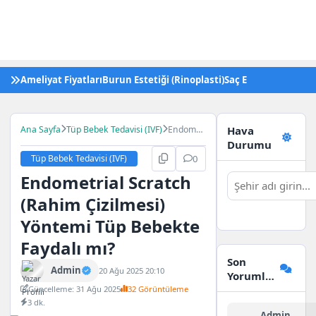
Ameliyat Fiyatları
Burun Estetiği (Rinoplasti)
Saç Ekimi
Tüp Bebek 
Ana Sayfa
Tüp Bebek Tedavisi (IVF)
Endometrial
Hava
Scratch
Durumu
(Rahim
Tüp Bebek Tedavisi (IVF)
0
Çizilmesi)
Endometrial Scratch
Yöntemi
Tüp
(Rahim Çizilmesi)
Bebekte
Faydalı
Yöntemi Tüp Bebekte
mı?
Faydalı mı?
Son
Admin
20 Ağu 2025 20:10
Yorumlar
Güncelleme: 31 Ağu 2025
32 Görüntüleme
3 dk.
Admin