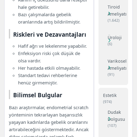
hale getirebilir.
Tiroid
Ameliyatı
Bazı çalışmalarda gebelik
(1.642)
oranlarında artış bildirilmiştir.
Riskleri ve Dezavantajları
Üroloji
(6)
Hafif ağrı ve lekelenme yapabilir.
Enfeksiyon riski çok düşük de
olsa vardır.
Varikosel
Her hastada etkili olmayabilir.
Ameliyatı
(91)
Standart tedavi rehberlerine
henüz girmemiştir.
Bilimsel Bulgular
Estetik
(974)
Bazı araştırmalar, endometrial scratch
Dudak
yönteminin tekrarlayan başarısızlık
Dolgusu
yaşayan kadınlarda gebelik oranlarını
(107)
artırabileceğini göstermektedir. Ancak
diğer çalışmalarda anlamlı fark