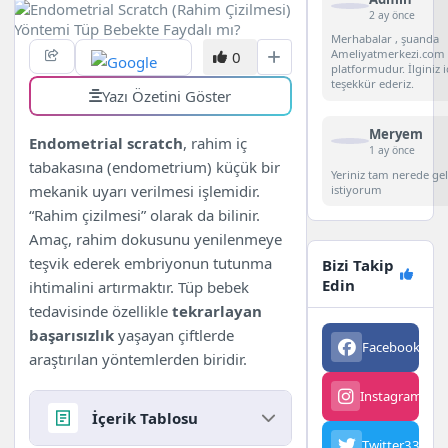
2 ay önce
Merhabalar , şuanda
Ameliyatmerkezi.com 
0
platformudur. İlginiz i
teşekkür ederiz.
Yazı Özetini Göster
Meryem
Endometrial scratch
, rahim iç
1 ay önce
tabakasına (endometrium) küçük bir
Yeriniz tam nerede g
mekanik uyarı verilmesi işlemidir.
istiyorum
“Rahim çizilmesi” olarak da bilinir.
Amaç, rahim dokusunu yenilenmeye
teşvik ederek embriyonun tutunma
Bizi Takip
Edin
ihtimalini artırmaktır. Tüp bebek
tedavisinde özellikle
tekrarlayan
başarısızlık
yaşayan çiftlerde
Facebook
563
araştırılan yöntemlerden biridir.
Instagram
342
İçerik Tablosu
Twitter
3342