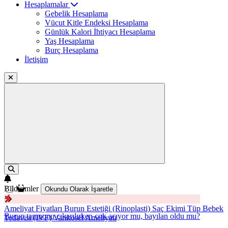
Hesaplamalar
Gebelik Hesaplama
Vücut Kitle Endeksi Hesaplama
Günlük Kalori İhtiyacı Hesaplama
Yaş Hesaplama
Burç Hesaplama
İletişim
Bildirimler
Okundu Olarak İşaretle
Ameliyat Fiyatları
Burun Estetiği (Rinoplasti)
Saç Ekimi
Tüp Bebek
Burun tamponu çıkarılırken çok acıyor mu, bayılan oldu mu?
Tedavisi (IVF)
Varikosel Ameliyatı