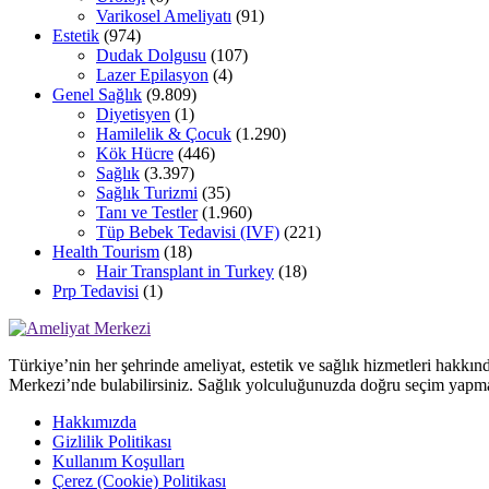
Varikosel Ameliyatı
(91)
Estetik
(974)
Dudak Dolgusu
(107)
Lazer Epilasyon
(4)
Genel Sağlık
(9.809)
Diyetisyen
(1)
Hamilelik & Çocuk
(1.290)
Kök Hücre
(446)
Sağlık
(3.397)
Sağlık Turizmi
(35)
Tanı ve Testler
(1.960)
Tüp Bebek Tedavisi (IVF)
(221)
Health Tourism
(18)
Hair Transplant in Turkey
(18)
Prp Tedavisi
(1)
Türkiye’nin her şehrinde ameliyat, estetik ve sağlık hizmetleri hakkın
Merkezi’nde bulabilirsiniz. Sağlık yolculuğunuzda doğru seçim yapma
Hakkımızda
Gizlilik Politikası
Kullanım Koşulları
Çerez (Cookie) Politikası