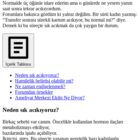
Normalde üç öğünle idare ederim ama o günlerde ne yesem yarım
saat sonra tekrar acıkıyordum.
Forumlara bakınca gördüm ki yalnız değilim. Bir sürü kadın yazmış:
“Transfer sonrası sürekli karnım acıkıyor, bu normal mi?” diye.
Demek ki bu süreçte sık acıkmak da çok yaygın bir durum.
İçerik Tablosu
Neden sık acıkıyoruz?
Hamilelik belirtisi olabilir mi?
Ne zaman endişelenmeli?
Forumdan örnekler
Ameliyat Merkezi Ekibi Ne Diyor?
Neden sık acıkıyoruz?
Birkaç sebebi var canım. Öncelikle kullanılan hormon ilaçları
metabolizmayı etkiliyor,
bazılarında iştahı açabiliyor.
İkincisi, stres. Bu süreçte yaşanan gerginlik bazı kadınlarda