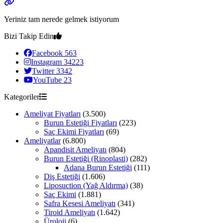
Yeriniz tam nerede gelmek istiyorum
Bizi Takip Edin
Facebook
563
Instagram
34223
Twitter
3342
YouTube
23
Kategoriler
Ameliyat Fiyatları
(3.500)
Burun Estetiği Fiyatları
(223)
Saç Ekimi Fiyatları
(69)
Ameliyatlar
(6.800)
Apandisit Ameliyatı
(804)
Burun Estetiği (Rinoplasti)
(282)
Adana Burun Estetiği
(111)
Diş Estetiği
(1.606)
Liposuction (Yağ Aldırma)
(38)
Saç Ekimi
(1.881)
Safra Kesesi Ameliyatı
(341)
Tiroid Ameliyatı
(1.642)
Üroloji
(6)