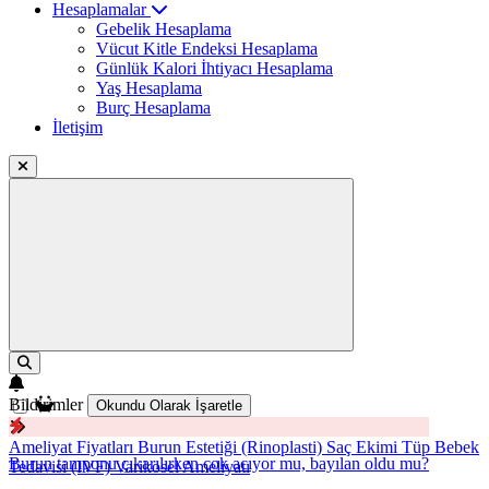
Hesaplamalar
Gebelik Hesaplama
Vücut Kitle Endeksi Hesaplama
Günlük Kalori İhtiyacı Hesaplama
Yaş Hesaplama
Burç Hesaplama
İletişim
Bildirimler
Okundu Olarak İşaretle
Ameliyat Fiyatları
Burun Estetiği (Rinoplasti)
Saç Ekimi
Tüp Bebek
Burun tamponu çıkarılırken çok acıyor mu, bayılan oldu mu?
Tedavisi (IVF)
Varikosel Ameliyatı