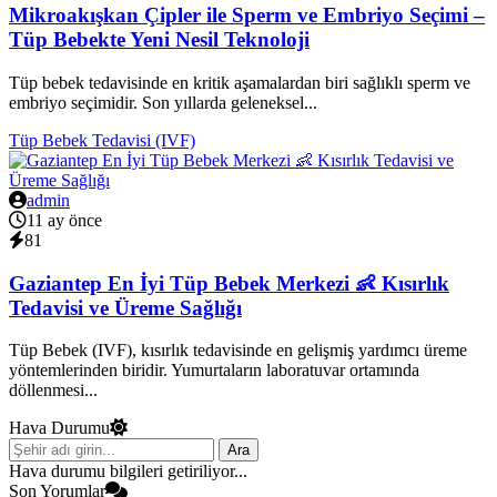
Mikroakışkan Çipler ile Sperm ve Embriyo Seçimi –
Tüp Bebekte Yeni Nesil Teknoloji
Tüp bebek tedavisinde en kritik aşamalardan biri sağlıklı sperm ve
embriyo seçimidir. Son yıllarda geleneksel...
Tüp Bebek Tedavisi (IVF)
admin
11 ay önce
81
Gaziantep En İyi Tüp Bebek Merkezi 👶 Kısırlık
Tedavisi ve Üreme Sağlığı
Tüp Bebek (IVF), kısırlık tedavisinde en gelişmiş yardımcı üreme
yöntemlerinden biridir. Yumurtaların laboratuvar ortamında
döllenmesi...
Hava Durumu
Ara
Hava durumu bilgileri getiriliyor...
Son Yorumlar