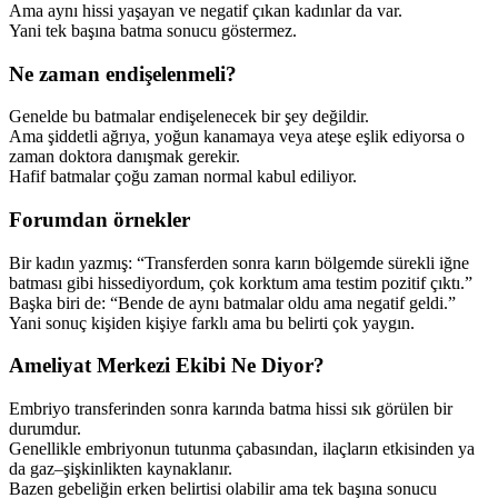
Ama aynı hissi yaşayan ve negatif çıkan kadınlar da var.
Yani tek başına batma sonucu göstermez.
Ne zaman endişelenmeli?
Genelde bu batmalar endişelenecek bir şey değildir.
Ama şiddetli ağrıya, yoğun kanamaya veya ateşe eşlik ediyorsa o
zaman doktora danışmak gerekir.
Hafif batmalar çoğu zaman normal kabul ediliyor.
Forumdan örnekler
Bir kadın yazmış: “Transferden sonra karın bölgemde sürekli iğne
batması gibi hissediyordum, çok korktum ama testim pozitif çıktı.”
Başka biri de: “Bende de aynı batmalar oldu ama negatif geldi.”
Yani sonuç kişiden kişiye farklı ama bu belirti çok yaygın.
Ameliyat Merkezi Ekibi Ne Diyor?
Embriyo transferinden sonra karında batma hissi sık görülen bir
durumdur.
Genellikle embriyonun tutunma çabasından, ilaçların etkisinden ya
da gaz–şişkinlikten kaynaklanır.
Bazen gebeliğin erken belirtisi olabilir ama tek başına sonucu