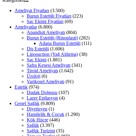
Kategoriler
Ameliyat Fiyatları
(3.500)
Burun Estetiği Fiyatları
(223)
Saç Ekimi Fiyatları
(69)
Ameliyatlar
(6.800)
Apandisit Ameliyatı
(804)
Burun Estetiği (Rinoplasti)
(282)
Adana Burun Estetiği
(111)
Diş Estetiği
(1.606)
Liposuction (Yağ Aldırma)
(38)
Saç Ekimi
(1.881)
Safra Kesesi Ameliyatı
(341)
Tiroid Ameliyatı
(1.642)
Üroloji
(6)
Varikosel Ameliyatı
(91)
Estetik
(974)
Dudak Dolgusu
(107)
Lazer Epilasyon
(4)
Genel Sağlık
(9.809)
Diyetisyen
(1)
Hamilelik & Çocuk
(1.290)
Kök Hücre
(446)
Sağlık
(3.397)
Sağlık Turizmi
(35)