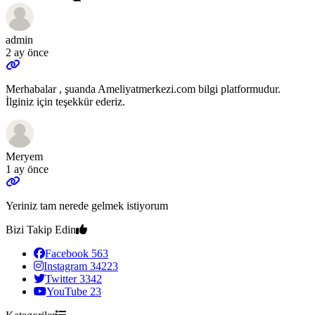
admin
2 ay önce
Merhabalar , şuanda Ameliyatmerkezi.com bilgi platformudur.
İlginiz için teşekkür ederiz.
Meryem
1 ay önce
Yeriniz tam nerede gelmek istiyorum
Bizi Takip Edin
Facebook
563
Instagram
34223
Twitter
3342
YouTube
23