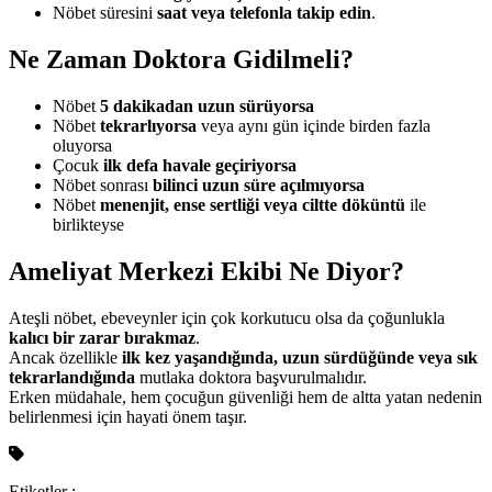
Nöbet süresini
saat veya telefonla takip edin
.
Ne Zaman Doktora Gidilmeli?
Nöbet
5 dakikadan uzun sürüyorsa
Nöbet
tekrarlıyorsa
veya aynı gün içinde birden fazla
oluyorsa
Çocuk
ilk defa havale geçiriyorsa
Nöbet sonrası
bilinci uzun süre açılmıyorsa
Nöbet
menenjit, ense sertliği veya ciltte döküntü
ile
birlikteyse
Ameliyat Merkezi Ekibi Ne Diyor?
Ateşli nöbet, ebeveynler için çok korkutucu olsa da çoğunlukla
kalıcı bir zarar bırakmaz
.
Ancak özellikle
ilk kez yaşandığında, uzun sürdüğünde veya sık
tekrarlandığında
mutlaka doktora başvurulmalıdır.
Erken müdahale, hem çocuğun güvenliği hem de altta yatan nedenin
belirlenmesi için hayati önem taşır.
Etiketler :