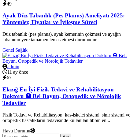
49
Ayak Düz Tabanlık (Pes Planus) Ameliyatı 2025:
Yöntemler, Fiyatlar ve İyileşme Süreci
Düz tabanlık (pes planus), ayak kemerinin çökmesi ve ayağın
tabanının yere tamamen temas etmesi durumudur....
Genel Sağlık
admin
11 ay önce
67
Elazığ En İyi Fizik Tedavi ve Rehabilitasyon
Doktoru 🏥 Bel-Boyun, Ortopedik ve Nörolojik
Tedaviler
Fizik Tedavi ve Rehabilitasyon, kas-iskelet sistemi, sinir sistemi ve
ortopedik hastalıkların tedavisinde kullanılan tıbbın en...
Hava Durumu
Ara