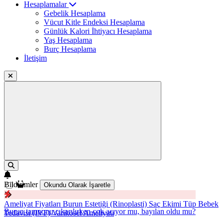
Hesaplamalar
Gebelik Hesaplama
Vücut Kitle Endeksi Hesaplama
Günlük Kalori İhtiyacı Hesaplama
Yaş Hesaplama
Burç Hesaplama
İletişim
Bildirimler
Okundu Olarak İşaretle
Ameliyat Fiyatları
Burun Estetiği (Rinoplasti)
Saç Ekimi
Tüp Bebek
Burun tamponu çıkarılırken çok acıyor mu, bayılan oldu mu?
Tedavisi (IVF)
Varikosel Ameliyatı