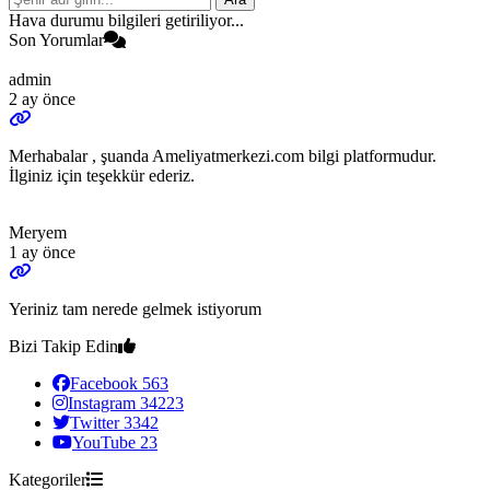
Hava durumu bilgileri getiriliyor...
Son Yorumlar
admin
2 ay önce
Merhabalar , şuanda Ameliyatmerkezi.com bilgi platformudur.
İlginiz için teşekkür ederiz.
Meryem
1 ay önce
Yeriniz tam nerede gelmek istiyorum
Bizi Takip Edin
Facebook
563
Instagram
34223
Twitter
3342
YouTube
23
Kategoriler