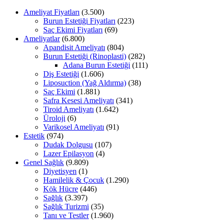
Ameliyat Fiyatları
(3.500)
Burun Estetiği Fiyatları
(223)
Saç Ekimi Fiyatları
(69)
Ameliyatlar
(6.800)
Apandisit Ameliyatı
(804)
Burun Estetiği (Rinoplasti)
(282)
Adana Burun Estetiği
(111)
Diş Estetiği
(1.606)
Liposuction (Yağ Aldırma)
(38)
Saç Ekimi
(1.881)
Safra Kesesi Ameliyatı
(341)
Tiroid Ameliyatı
(1.642)
Üroloji
(6)
Varikosel Ameliyatı
(91)
Estetik
(974)
Dudak Dolgusu
(107)
Lazer Epilasyon
(4)
Genel Sağlık
(9.809)
Diyetisyen
(1)
Hamilelik & Çocuk
(1.290)
Kök Hücre
(446)
Sağlık
(3.397)
Sağlık Turizmi
(35)
Tanı ve Testler
(1.960)