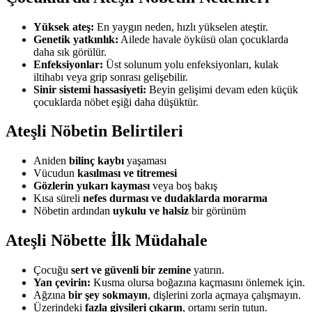
Yüksek ateş:
En yaygın neden, hızlı yükselen ateştir.
Genetik yatkınlık:
Ailede havale öyküsü olan çocuklarda
daha sık görülür.
Enfeksiyonlar:
Üst solunum yolu enfeksiyonları, kulak
iltihabı veya grip sonrası gelişebilir.
Sinir sistemi hassasiyeti:
Beyin gelişimi devam eden küçük
çocuklarda nöbet eşiği daha düşüktür.
Ateşli Nöbetin Belirtileri
Aniden
bilinç kaybı
yaşaması
Vücudun
kasılması ve titremesi
Gözlerin yukarı kayması
veya boş bakış
Kısa süreli
nefes durması ve dudaklarda morarma
Nöbetin ardından
uykulu ve halsiz
bir görünüm
Ateşli Nöbette İlk Müdahale
Çocuğu
sert ve güvenli bir zemine
yatırın.
Yan çevirin:
Kusma olursa boğazına kaçmasını önlemek için.
Ağzına
bir şey sokmayın
, dişlerini zorla açmaya çalışmayın.
Üzerindeki
fazla giysileri çıkarın
, ortamı serin tutun.