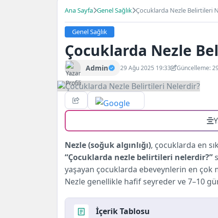
Ana Sayfa
Genel Sağlık
Çocuklarda Nezle Belirtileri 
Genel Sağlık
Çocuklarda Nezle Beli
Admin
29 Ağu 2025 19:33
Güncelleme: 2
Y
Nezle (soğuk algınlığı)
, çocuklarda en sı
“Çocuklarda nezle belirtileri nelerdir?”
s
yaşayan çocuklarda ebeveynlerin en çok m
Nezle genellikle hafif seyreder ve 7–10 gün
İçerik Tablosu