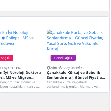
 Sağlık
Genel Sağlık
11 Ay Önce
62
Admin
12 Ay Önce
61
 İyi Nöroloji Doktoru
Çanakkale Kürtaj ve Gebelik
psi, MS ve Migren
Sonlandırma | Güncel Fiyatlar,
eyin, omurilik, sinirler ve
Yasal Süre, Gizli ve Vakumlu
Çanakkale kürtaj ve gebelik
ileyen hastalıkların tanı ve
sonlandırma işlemleri, Marmara ve
Kürtaj
 ilgilenen önemli bir...
Ege’nin kesişim noktasında yer alan
şehirde kadınların...