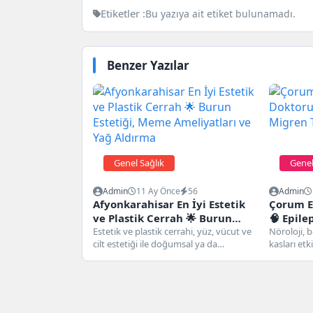
Etiketler :
Bu yazıya ait etiket bulunamadı.
Benzer Yazılar
Genel Sağlık
Genel
Admin
11 Ay Önce
56
Admin
Afyonkarahisar En İyi Estetik
Çorum En
ve Plastik Cerrah 🌟 Burun
🧠 Epile
Estetiği, Meme Ameliyatları ve
Estetik ve plastik cerrahi, yüz, vücut ve
Tedavisi
Nöroloji, b
cilt estetiği ile doğumsal ya da
kasları etk
Yağ Aldırma
sonradan gelişen...
tedavisi ile