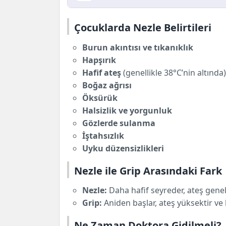
Çocuklarda Nezle Belirtileri
Çocuklarda Nezle Belirtileri
Nezle ile Grip Arasındaki Fark
Ne Zaman Doktora Gidilmeli?
Burun akıntısı ve tıkanıklık
Ebeveynler Evde Ne Yapabilir?
Hapşırık
Ameliyat Merkezi Ekibi Ne Diyor?
Hafif ateş
(genellikle 38°C’nin altında)
Boğaz ağrısı
Öksürük
Halsizlik ve yorgunluk
Gözlerde sulanma
İştahsızlık
Uyku düzensizlikleri
Nezle ile Grip Arasındaki Fark
Nezle:
Daha hafif seyreder, ateş genel
Grip:
Aniden başlar, ateş yüksektir ve h
Ne Zaman Doktora Gidilmeli?