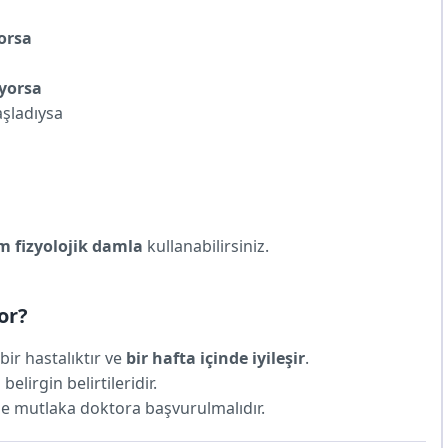
yorsa
yorsa
aşladıysa
m fizyolojik damla
kullanabilirsiniz.
or?
bir hastalıktır ve
bir hafta içinde iyileşir
.
belirgin belirtileridir.
rse mutlaka doktora başvurulmalıdır.