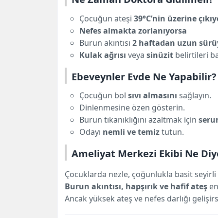
Çocuğun ateşi
39°C’nin üzerine çıkı
Nefes almakta zorlanıyorsa
Burun akıntısı
2 haftadan uzun sürü
Kulak ağrısı
veya
sinüzit
belirtileri b
Ebeveynler Evde Ne Yapabilir?
Çocuğun bol
sıvı almasını
sağlayın.
Dinlenmesine özen gösterin.
Burun tıkanıklığını azaltmak için
seru
Odayı
nemli ve temiz
tutun.
Ameliyat Merkezi Ekibi Ne Diy
Çocuklarda nezle, çoğunlukla basit seyirli 
Burun akıntısı, hapşırık ve hafif ateş
en 
Ancak yüksek ateş ve nefes darlığı gelişi