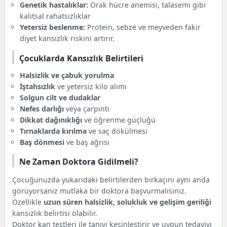
Genetik hastalıklar:
Orak hücre anemisi, talasemi gibi
kalıtsal rahatsızlıklar
Yetersiz beslenme:
Protein, sebze ve meyveden fakir
diyet kansızlık riskini artırır.
Çocuklarda Kansızlık Belirtileri
Halsizlik ve çabuk yorulma
İştahsızlık
ve yetersiz kilo alımı
Solgun cilt ve dudaklar
Nefes darlığı
veya çarpıntı
Dikkat dağınıklığı
ve öğrenme güçlüğü
Tırnaklarda kırılma
ve saç dökülmesi
Baş dönmesi
ve baş ağrısı
Ne Zaman Doktora Gidilmeli?
Çocuğunuzda yukarıdaki belirtilerden birkaçını aynı anda
görüyorsanız mutlaka bir doktora başvurmalısınız.
Özellikle
uzun süren halsizlik, solukluk ve gelişim geriliği
kansızlık belirtisi olabilir.
Doktor kan testleri ile tanıyı kesinleştirir ve uygun tedaviyi