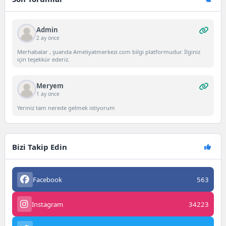
Admin
2 ay önce
Merhabalar , şuanda Ameliyatmerkezi.com bilgi platformudur. İlginiz
için teşekkür ederiz.
Meryem
1 ay önce
Yeriniz tam nerede gelmek istiyorum
Bizi Takip Edin
Facebook
563
Instagram
34223