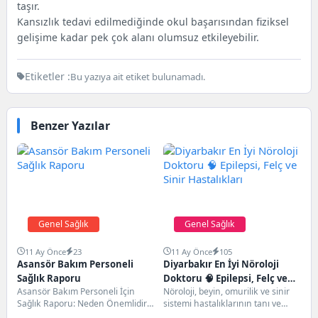
taşır.
Kansızlık tedavi edilmediğinde okul başarısından fiziksel
gelişime kadar pek çok alanı olumsuz etkileyebilir.
Etiketler :
Bu yazıya ait etiket bulunamadı.
Benzer Yazılar
Genel Sağlık
Genel Sağlık
11 Ay Önce
23
11 Ay Önce
105
Asansör Bakım Personeli
Diyarbakır En İyi Nöroloji
Sağlık Raporu
Doktoru 🧠 Epilepsi, Felç ve
Asansör Bakım Personeli İçin
Nöroloji, beyin, omurilik ve sinir
Sinir Hastalıkları
Sağlık Raporu: Neden Önemlidir?
sistemi hastalıklarının tanı ve
Asansör bakım personeli, iş
tedavisiyle ilgilenen tıp dalıdır.