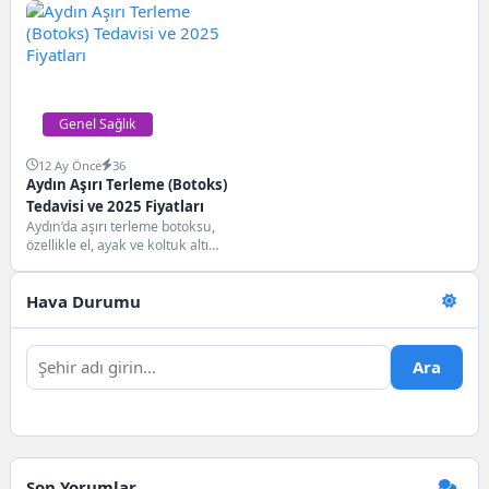
sağlığı ve güvenliği...
Diyarbakır’da nöroloji...
Genel Sağlık
12 Ay Önce
36
Aydın Aşırı Terleme (Botoks)
Tedavisi ve 2025 Fiyatları
Aydın’da aşırı terleme botoksu,
özellikle el, ayak ve koltuk altı
bölgesinde aşırı terleme sorunu
yaşayan...
Hava Durumu
Ara
Son Yorumlar