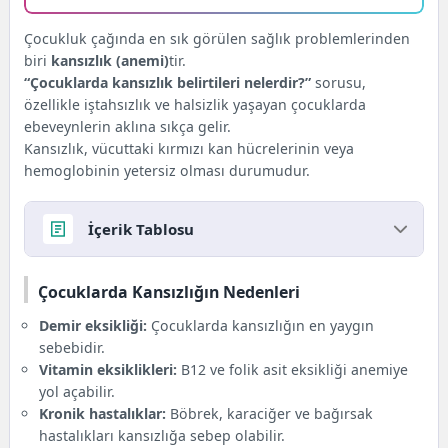
Çocukluk çağında en sık görülen sağlık problemlerinden
biri
kansızlık (anemi)
tir.
“Çocuklarda kansızlık belirtileri nelerdir?”
sorusu,
özellikle iştahsızlık ve halsizlik yaşayan çocuklarda
ebeveynlerin aklına sıkça gelir.
Kansızlık, vücuttaki kırmızı kan hücrelerinin veya
hemoglobinin yetersiz olması durumudur.
İçerik Tablosu
Çocuklarda Kansızlığın Nedenleri
Çocuklarda Kansızlığın Nedenleri
Çocuklarda Kansızlık Belirtileri
Ne Zaman Doktora Gidilmeli?
Demir eksikliği:
Çocuklarda kansızlığın en yaygın
Ebeveynler Ne Yapabilir?
sebebidir.
Ameliyat Merkezi Ekibi Ne Diyor?
Vitamin eksiklikleri:
B12 ve folik asit eksikliği anemiye
yol açabilir.
Kronik hastalıklar:
Böbrek, karaciğer ve bağırsak
hastalıkları kansızlığa sebep olabilir.