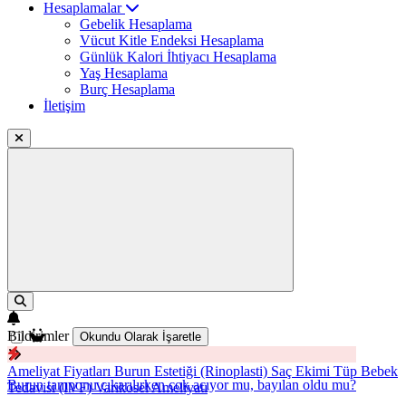
Hesaplamalar
Gebelik Hesaplama
Vücut Kitle Endeksi Hesaplama
Günlük Kalori İhtiyacı Hesaplama
Yaş Hesaplama
Burç Hesaplama
İletişim
Bildirimler
Okundu Olarak İşaretle
Ameliyat Fiyatları
Burun Estetiği (Rinoplasti)
Saç Ekimi
Tüp Bebek
Burun tamponu çıkarılırken çok acıyor mu, bayılan oldu mu?
Tedavisi (IVF)
Varikosel Ameliyatı