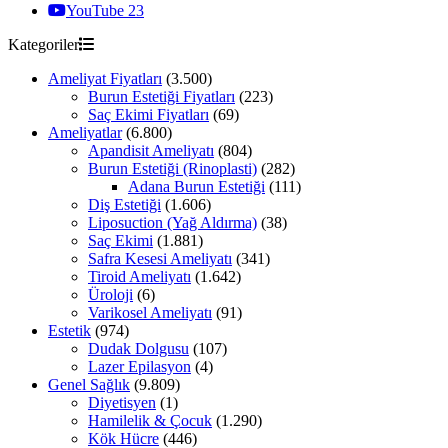
YouTube
23
Kategoriler
Ameliyat Fiyatları
(3.500)
Burun Estetiği Fiyatları
(223)
Saç Ekimi Fiyatları
(69)
Ameliyatlar
(6.800)
Apandisit Ameliyatı
(804)
Burun Estetiği (Rinoplasti)
(282)
Adana Burun Estetiği
(111)
Diş Estetiği
(1.606)
Liposuction (Yağ Aldırma)
(38)
Saç Ekimi
(1.881)
Safra Kesesi Ameliyatı
(341)
Tiroid Ameliyatı
(1.642)
Üroloji
(6)
Varikosel Ameliyatı
(91)
Estetik
(974)
Dudak Dolgusu
(107)
Lazer Epilasyon
(4)
Genel Sağlık
(9.809)
Diyetisyen
(1)
Hamilelik & Çocuk
(1.290)
Kök Hücre
(446)