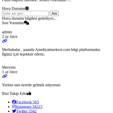
Hava Durumu
Ara
Hava durumu bilgileri getiriliyor...
Son Yorumlar
admin
2 ay önce
Merhabalar , şuanda Ameliyatmerkezi.com bilgi platformudur.
İlginiz için teşekkür ederiz.
Meryem
1 ay önce
Yeriniz tam nerede gelmek istiyorum
Bizi Takip Edin
Facebook
563
Instagram
34223
Twitter
3342