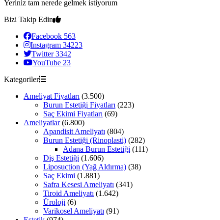
Yeriniz tam nerede gelmek istiyorum
Bizi Takip Edin
Facebook
563
Instagram
34223
Twitter
3342
YouTube
23
Kategoriler
Ameliyat Fiyatları
(3.500)
Burun Estetiği Fiyatları
(223)
Saç Ekimi Fiyatları
(69)
Ameliyatlar
(6.800)
Apandisit Ameliyatı
(804)
Burun Estetiği (Rinoplasti)
(282)
Adana Burun Estetiği
(111)
Diş Estetiği
(1.606)
Liposuction (Yağ Aldırma)
(38)
Saç Ekimi
(1.881)
Safra Kesesi Ameliyatı
(341)
Tiroid Ameliyatı
(1.642)
Üroloji
(6)
Varikosel Ameliyatı
(91)
Estetik
(974)