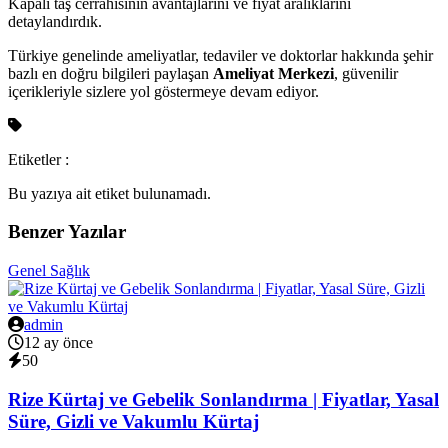
Kapalı taş cerrahisinin avantajlarını ve fiyat aralıklarını
detaylandırdık.
Türkiye genelinde ameliyatlar, tedaviler ve doktorlar hakkında şehir
bazlı en doğru bilgileri paylaşan
Ameliyat Merkezi
, güvenilir
içerikleriyle sizlere yol göstermeye devam ediyor.
Etiketler :
Bu yazıya ait etiket bulunamadı.
Benzer Yazılar
Genel Sağlık
admin
12 ay önce
50
Rize Kürtaj ve Gebelik Sonlandırma | Fiyatlar, Yasal
Süre, Gizli ve Vakumlu Kürtaj