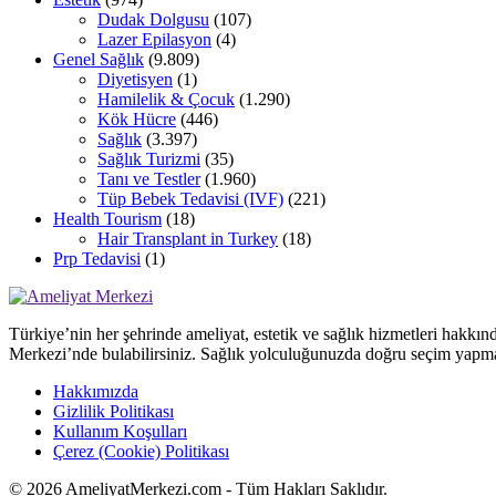
Dudak Dolgusu
(107)
Lazer Epilasyon
(4)
Genel Sağlık
(9.809)
Diyetisyen
(1)
Hamilelik & Çocuk
(1.290)
Kök Hücre
(446)
Sağlık
(3.397)
Sağlık Turizmi
(35)
Tanı ve Testler
(1.960)
Tüp Bebek Tedavisi (IVF)
(221)
Health Tourism
(18)
Hair Transplant in Turkey
(18)
Prp Tedavisi
(1)
Türkiye’nin her şehrinde ameliyat, estetik ve sağlık hizmetleri hakkın
Merkezi’nde bulabilirsiniz. Sağlık yolculuğunuzda doğru seçim yapma
Hakkımızda
Gizlilik Politikası
Kullanım Koşulları
Çerez (Cookie) Politikası
© 2026 AmeliyatMerkezi.com - Tüm Hakları Saklıdır.