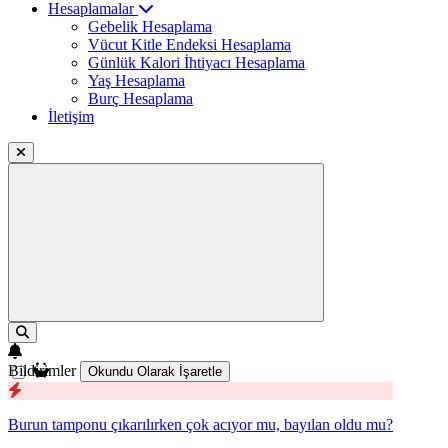
Hesaplamalar
Gebelik Hesaplama
Vücut Kitle Endeksi Hesaplama
Günlük Kalori İhtiyacı Hesaplama
Yaş Hesaplama
Burç Hesaplama
İletişim
Bildirimler
Okundu Olarak İşaretle
Burun tamponu çıkarılırken çok acıyor mu, bayılan oldu mu?