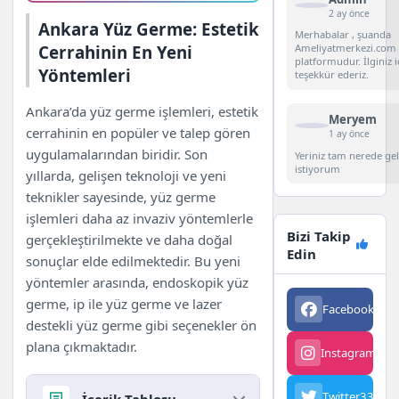
2 ay önce
Ankara Yüz Germe: Estetik
Merhabalar , şuanda
Cerrahinin En Yeni
Ameliyatmerkezi.com 
platformudur. İlginiz i
Yöntemleri
teşekkür ederiz.
Ankara’da yüz germe işlemleri, estetik
Meryem
cerrahinin en popüler ve talep gören
1 ay önce
uygulamalarından biridir. Son
Yeriniz tam nerede g
istiyorum
yıllarda, gelişen teknoloji ve yeni
teknikler sayesinde, yüz germe
işlemleri daha az invaziv yöntemlerle
Bizi Takip
gerçekleştirilmekte ve daha doğal
Edin
sonuçlar elde edilmektedir. Bu yeni
yöntemler arasında, endoskopik yüz
germe, ip ile yüz germe ve lazer
Facebook
563
destekli yüz germe gibi seçenekler ön
plana çıkmaktadır.
Instagram
342
Twitter
3342
İçerik Tablosu