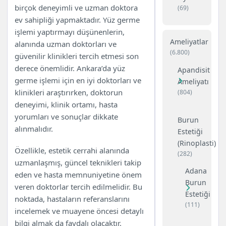
ve Uzmanlar
birçok deneyimli ve uzman doktora
(69)
ev sahipliği yapmaktadır. Yüz germe
işlemi yaptırmayı düşünenlerin,
Ameliyatlar
alanında uzman doktorları ve
(6.800)
güvenilir klinikleri tercih etmesi son
derece önemlidir. Ankara’da yüz
Apandisit
germe işlemi için en iyi doktorları ve
Ameliyatı
klinikleri araştırırken, doktorun
(804)
deneyimi, klinik ortamı, hasta
yorumları ve sonuçlar dikkate
Burun
alınmalıdır.
Estetiği
(Rinoplasti)
Özellikle, estetik cerrahi alanında
(282)
uzmanlaşmış, güncel teknikleri takip
Adana
eden ve hasta memnuniyetine önem
Burun
veren doktorlar tercih edilmelidir. Bu
Estetiği
noktada, hastaların referanslarını
(111)
incelemek ve muayene öncesi detaylı
bilgi almak da faydalı olacaktır.