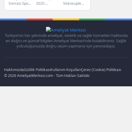
Sonrası Spor,
2025:
Viskosuplementasyonu:
Spor/Sauna/Havuz:
Deneysel
Asit) 2025:
Sauna ve
Deneysel
Hyaluronik
Kaç Gün
Merkez ve
Fiyat
Havuz
Merkezlerin
Asit Fiyatları
Kaçınmalı?
Ücret
Kullanımı
Rolü ve
ve
Hakkında
Ücretleri TIL
Beklentiler
Bilinmesi
(Tümör
Diz eklemi
Gerekenler
İnfiltre
rahatsızlıkları,
Türkiye’nin her şehrinde ameliyat, estetik ve sağlık hizmetleri hakkında
Gençlik aşısı,
Lenfosit)
özellikle
en doğru ve güncel bilgileri Ameliyat Merkezi’nde bulabilirsiniz. Sağlık
genç
terapisi,
osteoartrit,
yolculuğunuzda doğru seçim yapmanız için yanınızdayız.
bireylerin...
kanser
günümüzde
tedavisinde...
yaygın...
Hakkımızda
Gizlilik Politikası
Kullanım Koşulları
Çerez (Cookie) Politikası
© 2026 AmeliyatMerkezi.com - Tüm Hakları Saklıdır.