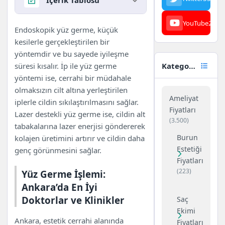
YouTube
23
Ankara Yüz Germe: Estetik
Endoskopik yüz germe, küçük
Cerrahinin En Yeni Yöntemleri
kesilerle gerçekleştirilen bir
Yüz Germe İşlemi: Ankara’da
yöntemdir ve bu sayede iyileşme
En İyi Doktorlar ve Klinikler
süresi kısalır. İp ile yüz germe
Kategoriler
Ankara Yüz Germe Fiyatları:
yöntemi ise, cerrahi bir müdahale
2025’te Ne Kadar?
olmaksızın cilt altına yerleştirilen
Ameliyat
Yüz Germe Ameliyatı:
iplerle cildin sıkılaştırılmasını sağlar.
Fiyatları
Ankara’da Daha Genç Bir
Lazer destekli yüz germe ise, cildin alt
(3.500)
Görünüm İçin İpuçları
tabakalarına lazer enerjisi göndererek
Hangi Yöntemler Tercih
Burun
kolajen üretimini artırır ve cildin daha
Ediliyor?
Estetiği
genç görünmesini sağlar.
Yüz Germe İşlemi Sonrası
Fiyatları
(223)
İyileşme Süreci
Yüz Germe İşlemi:
Ankara’da Yüz Germe: Başarılı
Ankara’da En İyi
Sonuçlar İçin Doğru Seçim
Doktorlar ve Klinikler
Saç
Yüz Germe Ameliyatı:
Ekimi
Ankara’da Güvenilir Klinikler
Ankara, estetik cerrahi alanında
Fiyatları