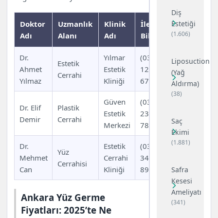
Diş
Doktor
Uzmanlık
Klinik
İletişim
Estetiği
(1.606)
Adı
Alanı
Adı
Bilgileri
Dr.
Yılmar
(0312)
Liposuction
Estetik
Ahmet
Estetik
123 45
(Yağ
Cerrahi
Yılmaz
Kliniği
67
Aldırma)
(38)
Güven
(0312)
Dr. Elif
Plastik
Estetik
234 56
Demir
Cerrahi
Saç
Merkezi
78
Ekimi
(1.881)
Dr.
Estetik
(0312)
Yüz
Mehmet
Cerrahi
345 67
Cerrahisi
Can
Kliniği
89
Safra
Kesesi
Ameliyatı
Ankara Yüz Germe
(341)
Fiyatları: 2025’te Ne