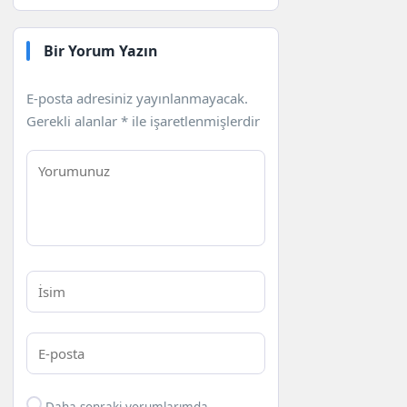
önerilerine uymak önemlidir.
kapsamına göre değişiklik
göstermektedir. Ortalama olarak,
fiyatlar 15.000 TL’den başlayarak
Bir Yorum Yazın
50.000 TL’ye kadar çıkabilmektedir.
Kesin fiyat için muayene sonrası bilgi
E-posta adresiniz yayınlanmayacak.
alınması önerilir.
Gerekli alanlar
*
ile işaretlenmişlerdir
Daha sonraki yorumlarımda