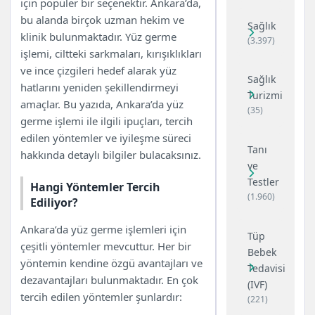
için popüler bir seçenektir. Ankara’da,
bu alanda birçok uzman hekim ve
Sağlık
klinik bulunmaktadır. Yüz germe
(3.397)
işlemi, ciltteki sarkmaları, kırışıklıkları
ve ince çizgileri hedef alarak yüz
Sağlık
hatlarını yeniden şekillendirmeyi
Turizmi
amaçlar. Bu yazıda, Ankara’da yüz
(35)
germe işlemi ile ilgili ipuçları, tercih
edilen yöntemler ve iyileşme süreci
Tanı
hakkında detaylı bilgiler bulacaksınız.
ve
Testler
Hangi Yöntemler Tercih
(1.960)
Ediliyor?
Ankara’da yüz germe işlemleri için
Tüp
çeşitli yöntemler mevcuttur. Her bir
Bebek
yöntemin kendine özgü avantajları ve
Tedavisi
dezavantajları bulunmaktadır. En çok
(IVF)
tercih edilen yöntemler şunlardır:
(221)