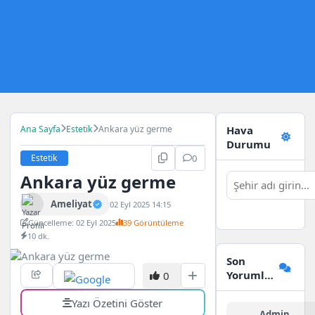
Ana Sayfa
Estetik
Ankara yüz germe
Hava
Durumu
Estetik
0
Ankara yüz germe
Ameliyat
02 Eyl 2025 14:15
Güncelleme: 02 Eyl 2025
39 Görüntüleme
10 dk.
Son
Yorumlar
0
Yazı Özetini Göster
Admin