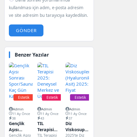
kullanılması için adım, e-posta adresim
ve site adresim bu tarayıcıya kaydedilsin.
GÖNDER
Benzer Yazılar
Estetik
Estetik
Estetik
Admin
Admin
Admin
11 Ay Önce
11 Ay Önce
11 Ay Önce
38
43
37
Gençlik
TIL
Diz
Aşısı
Terapisi
Viskosuplementasyon
Sonrası
Gençlik Aşısı
2025:
TIL Terapisi
(Hyaluronik
2025’te Diz