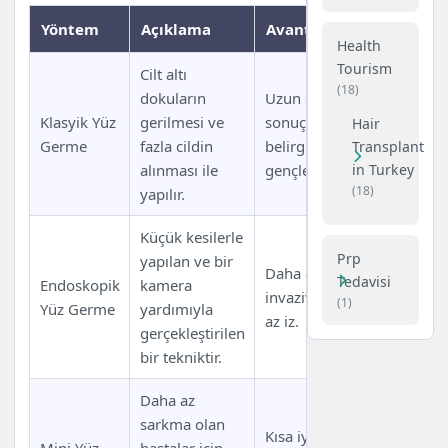
Yöntem
Açıklama
Avantajları
Dezavanta
Health
Tourism
Cilt altı
(18)
dokuların
Uzun süreli
Daha uzun
Klasyik Yüz
gerilmesi ve
sonuçlar,
Hair
iyileşme sü
Germe
fazla cildin
belirgin
Transplant
iz kalma ri
in Turkey
alınması ile
gençleşme.
(18)
yapılır.
Küçük kesilerle
Sonuçlar k
Prp
yapılan ve bir
Daha az
yönteme g
Tedavisi
Endoskopik
kamera
invaziv, daha
daha kısa
(1)
Yüz Germe
yardımıyla
az iz.
sürede etki
gerçekleştirilen
kaybedebili
bir tekniktir.
Daha az
Sonuçlar sı
sarkma olan
Kısa iyileşme
olabilir, d