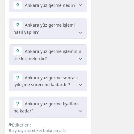
Ankara yüz germe nedir?
Ankara yüz germe, yüzün
gençleştirilmesi ve kırışıklıkların
Ankara yüz germe işlemi
azaltılması amacıyla yapılan cerrahi
nasıl yapılır?
bir estetik işlemdir. Bu işlem, cilt
altındaki dokuların sıkılaştırılması ve
Yüz germe işlemi genellikle genel
fazla cilt dokusunun alınmasıyla
anestezi altında gerçekleştirilir.
Ankara yüz germe işleminin
gerçekleştirilir.
Cerrah, yüzün belirli bölgelerinde
riskleri nelerdir?
kesiler yaparak cilt altındaki dokuları
gerer ve sıkılaştırır. İşlemden sonra
Her cerrahi işlemde olduğu gibi
kesilerin kapatılmasıyla sonuç elde
Ankara yüz germe işleminin de bazı
Ankara yüz germe sonrası
edilir.
riskleri bulunmaktadır. Bunlar
iyileşme süreci ne kadardır?
arasında enfeksiyon, kanama,
asymetri (dengesizlik), iyileşme
Yüz germe işleminin ardından
sürecinde sorunlar ve anesteziye
iyileşme süreci kişiden kişiye
Ankara yüz germe fiyatları
bağlı komplikasyonlar sayılabilir.
değişiklik gösterir. Genellikle, ilk 1-2
ne kadar?
hafta içinde şişlik ve morluklar
azalırken, tam sonuçların görülmesi
Ankara yüz germe fiyatları, klinik,
Etiketler :
3-6 ay sürebilir. Bu süreçte doktorun
cerrahın deneyimi ve işlemin
Bu yazıya ait etiket bulunamadı.