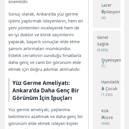
önemlidir.
Lazer
Epilasyon
Sonuç olarak, Ankara’da yüz germe
(4)
işlemi yaptırmak isteyenlerin, hem en
yeni yöntemleri inceleyerek hem de
en iyi doktor ve klinik seçimlerini
Genel
yaparak, başarılı sonuçlar elde etme
Sağlık
şansını artırmaları mümkündür.
(9.809)
Estetik cerrahinin sunduğu fırsatlarla
Diyetisyen
daha genç ve canlı bir görünüm elde
(1)
etmek için doğru adımlar atılmalıdır.
Yüz Germe Ameliyatı:
Hamilelik
& Çocuk
Ankara’da Daha Genç Bir
(1.290)
Görünüm İçin İpuçları
Yüz germe ameliyatı, yaşlanma
Kök
belirtilerini azaltmak ve daha genç bir
Hücre
görünüm elde etmek isteyen kişiler
(446)