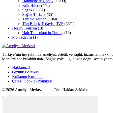
Hamilelik & Çocuk
(1.290)
Kök Hücre
(446)
Sağlık
(3.397)
Sağlık Turizmi
(35)
Tanı ve Testler
(1.960)
Tüp Bebek Tedavisi (IVF)
(221)
Health Tourism
(18)
Hair Transplant in Turkey
(18)
Prp Tedavisi
(1)
Türkiye’nin her şehrinde ameliyat, estetik ve sağlık hizmetleri hakkın
Merkezi’nde bulabilirsiniz. Sağlık yolculuğunuzda doğru seçim yapma
Hakkımızda
Gizlilik Politikası
Kullanım Koşulları
Çerez (Cookie) Politikası
© 2026 AmeliyatMerkezi.com - Tüm Hakları Saklıdır.