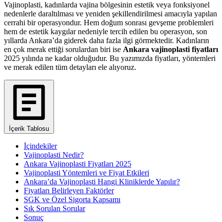
Vajinoplasti, kadınlarda vajina bölgesinin estetik veya fonksiyonel
nedenlerle daraltılması ve yeniden şekillendirilmesi amacıyla yapılan
cerrahi bir operasyondur. Hem doğum sonrası gevşeme problemleri
hem de estetik kaygılar nedeniyle tercih edilen bu operasyon, son
yıllarda Ankara’da giderek daha fazla ilgi görmektedir. Kadınların
en çok merak ettiği sorulardan biri ise
Ankara vajinoplasti fiyatları
2025 yılında ne kadar olduğudur. Bu yazımızda fiyatları, yöntemleri
ve merak edilen tüm detayları ele alıyoruz.
İçerik Tablosu
İçindekiler
Vajinoplasti Nedir?
Ankara Vajinoplasti Fiyatları 2025
Vajinoplasti Yöntemleri ve Fiyat Etkileri
Ankara’da Vajinoplasti Hangi Kliniklerde Yapılır?
Fiyatları Belirleyen Faktörler
SGK ve Özel Sigorta Kapsamı
Sık Sorulan Sorular
Sonuç