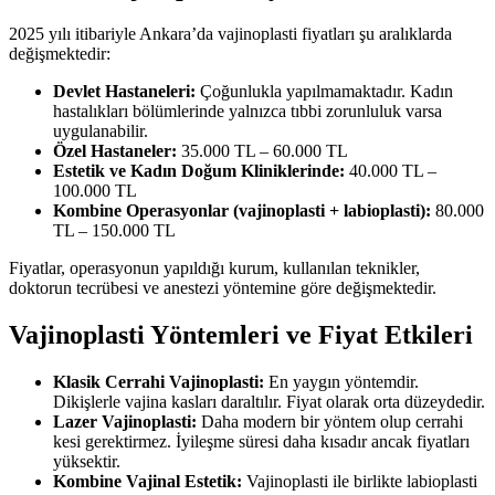
2025 yılı itibariyle Ankara’da vajinoplasti fiyatları şu aralıklarda
değişmektedir:
Devlet Hastaneleri:
Çoğunlukla yapılmamaktadır. Kadın
hastalıkları bölümlerinde yalnızca tıbbi zorunluluk varsa
uygulanabilir.
Özel Hastaneler:
35.000 TL – 60.000 TL
Estetik ve Kadın Doğum Kliniklerinde:
40.000 TL –
100.000 TL
Kombine Operasyonlar (vajinoplasti + labioplasti):
80.000
TL – 150.000 TL
Fiyatlar, operasyonun yapıldığı kurum, kullanılan teknikler,
doktorun tecrübesi ve anestezi yöntemine göre değişmektedir.
Vajinoplasti Yöntemleri ve Fiyat Etkileri
Klasik Cerrahi Vajinoplasti:
En yaygın yöntemdir.
Dikişlerle vajina kasları daraltılır. Fiyat olarak orta düzeydedir.
Lazer Vajinoplasti:
Daha modern bir yöntem olup cerrahi
kesi gerektirmez. İyileşme süresi daha kısadır ancak fiyatları
yüksektir.
Kombine Vajinal Estetik:
Vajinoplasti ile birlikte labioplasti