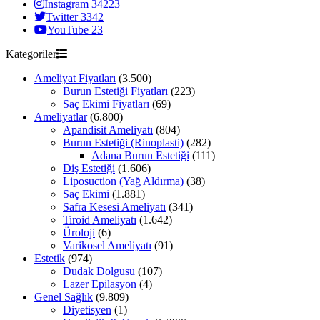
Instagram
34223
Twitter
3342
YouTube
23
Kategoriler
Ameliyat Fiyatları
(3.500)
Burun Estetiği Fiyatları
(223)
Saç Ekimi Fiyatları
(69)
Ameliyatlar
(6.800)
Apandisit Ameliyatı
(804)
Burun Estetiği (Rinoplasti)
(282)
Adana Burun Estetiği
(111)
Diş Estetiği
(1.606)
Liposuction (Yağ Aldırma)
(38)
Saç Ekimi
(1.881)
Safra Kesesi Ameliyatı
(341)
Tiroid Ameliyatı
(1.642)
Üroloji
(6)
Varikosel Ameliyatı
(91)
Estetik
(974)
Dudak Dolgusu
(107)
Lazer Epilasyon
(4)
Genel Sağlık
(9.809)
Diyetisyen
(1)