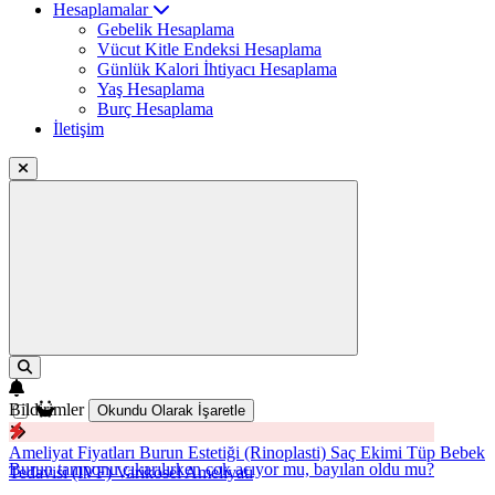
Hesaplamalar
Gebelik Hesaplama
Vücut Kitle Endeksi Hesaplama
Günlük Kalori İhtiyacı Hesaplama
Yaş Hesaplama
Burç Hesaplama
İletişim
Bildirimler
Okundu Olarak İşaretle
Ameliyat Fiyatları
Burun Estetiği (Rinoplasti)
Saç Ekimi
Tüp Bebek
Burun tamponu çıkarılırken çok acıyor mu, bayılan oldu mu?
Tedavisi (IVF)
Varikosel Ameliyatı