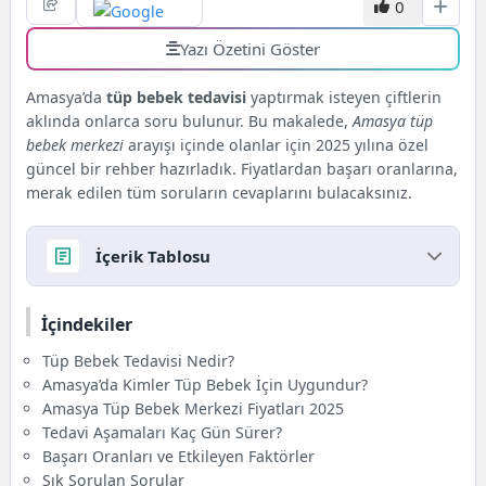
0
Yazı Özetini Göster
Amasya’da
tüp bebek tedavisi
yaptırmak isteyen çiftlerin
aklında onlarca soru bulunur. Bu makalede,
Amasya tüp
bebek merkezi
arayışı içinde olanlar için 2025 yılına özel
güncel bir rehber hazırladık. Fiyatlardan başarı oranlarına,
merak edilen tüm soruların cevaplarını bulacaksınız.
İçerik Tablosu
İçindekiler
İçindekiler
Tüp Bebek Tedavisi Nedir?
Amasya’da Kimler Tüp Bebek İçin Uygundur?
Tüp Bebek Tedavisi Nedir?
Amasya Tüp Bebek Merkezi Fiyatları 2025
Amasya’da Kimler Tüp Bebek İçin Uygundur?
Tedavi Aşamaları Kaç Gün Sürer?
Amasya Tüp Bebek Merkezi Fiyatları 2025
Başarı Oranları ve Etkileyen Faktörler
Tedavi Aşamaları Kaç Gün Sürer?
Sık Sorulan Sorular
Başarı Oranları ve Etkileyen Faktörler
Sonuç
Sık Sorulan Sorular