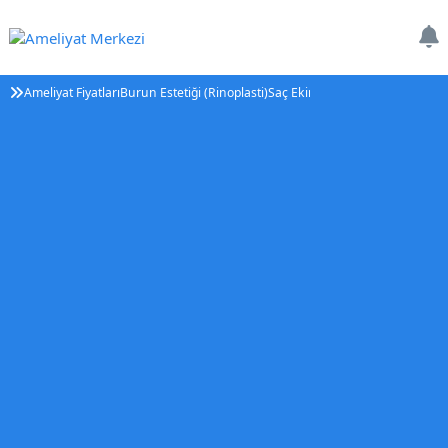
Ameliyat Fiyatları
Burun Estetiği (Rinoplasti)
Saç Ekimi
Tüp Bebek Tedavisi (IV