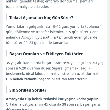
miktarı, genetik testler, embriyo dondurma işlemleri
toplam maliyete etki eder.
Tedavi Aşamaları Kaç Gün Sürer?
Yumurtaların geliştirilmesi 10–12 gün, yumurta toplama 1
gün, döllenme ve transfer işlemleri 3–5 gün sürer. Genel
anlamda
Amasya tüp bebek merkezi
tercih eden çiftlerde
tüm süreç 20–23 gün içinde tamamlanır.
Başarı Oranları ve Etkileyen Faktörler
35 yaş altı kadınlarda başarı oranı %50’ye ulaşırken, 40 yaş
sonrası %20 civarına düşer. Sigara içmemek, sağlıklı
beslenmek, ideal kiloda olmak ve stresten uzak durmak
tüp bebek tedavisi
başarısını artıran faktörlerdir.
Sık Sorulan Sorular
Amasya’da tüp bebek tedavisi kaç yaşına kadar yapılır?
Ortalama üst yaş sınırı 45 olsa da 38 sonrası başarı şansı
düşmeye başlar.