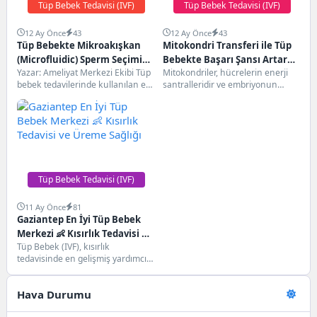
Tüp Bebek Tedavisi (IVF)
Tüp Bebek Tedavisi (IVF)
12 Ay Önce
43
12 Ay Önce
43
Tüp Bebekte Mikroakışkan
Mitokondri Transferi ile Tüp
(Microfluidic) Sperm Seçimi
Bebekte Başarı Şansı Artar
Yazar: Ameliyat Merkezi Ekibi Tüp
Mitokondriler, hücrelerin enerji
Nedir?
mı?
bebek tedavilerinde kullanılan en
santralleridir ve embriyonun
yeni yöntemlerden biri
sağlıklı gelişimi için kritik rol
mikroakışkan (microfluidic)
oynar. Yetersiz veya hasarlı...
sperm...
Tüp Bebek Tedavisi (IVF)
11 Ay Önce
81
Gaziantep En İyi Tüp Bebek
Merkezi 👶 Kısırlık Tedavisi ve
Tüp Bebek (IVF), kısırlık
Üreme Sağlığı
tedavisinde en gelişmiş yardımcı
üreme yöntemlerinden biridir.
Yumurtaların laboratuvar
Hava Durumu
ortamında döllenmesi...