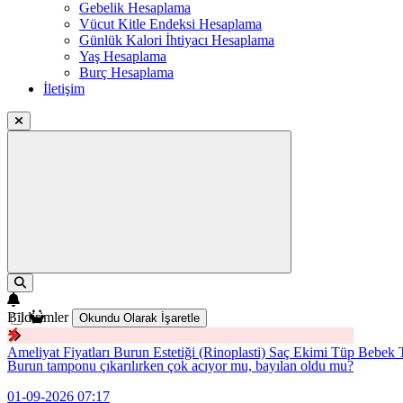
Gebelik Hesaplama
Vücut Kitle Endeksi Hesaplama
Günlük Kalori İhtiyacı Hesaplama
Yaş Hesaplama
Burç Hesaplama
İletişim
Bildirimler
Okundu Olarak İşaretle
Ameliyat Fiyatları
Burun Estetiği (Rinoplasti)
Saç Ekimi
Tüp Bebek T
Burun tamponu çıkarılırken çok acıyor mu, bayılan oldu mu?
01-09-2026 07:17