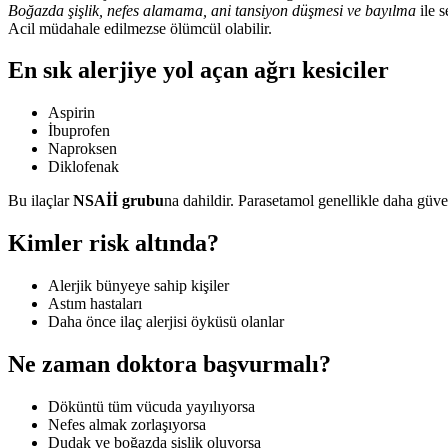
Boğazda şişlik, nefes alamama, ani tansiyon düşmesi ve bayılma
ile s
Acil müdahale edilmezse ölümcül olabilir.
En sık alerjiye yol açan ağrı kesiciler
Aspirin
İbuprofen
Naproksen
Diklofenak
Bu ilaçlar
NSAİİ grubu
na dahildir. Parasetamol genellikle daha güven
Kimler risk altında?
Alerjik bünyeye sahip kişiler
Astım hastaları
Daha önce ilaç alerjisi öyküsü olanlar
Ne zaman doktora başvurmalı?
Döküntü tüm vücuda yayılıyorsa
Nefes almak zorlaşıyorsa
Dudak ve boğazda şişlik oluyorsa