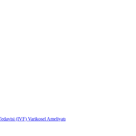
edavisi (IVF)
Varikosel Ameliyatı