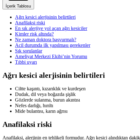
İçerik Tablosu
Ağrı kesici alerjisinin belirtileri
Anafilaksi riski
En sık alerjiye yol açan ağrı kesiciler
Kimler risk altında?
Ne zaman doktora başvurmalı?
Acil durumda ilk yapılması gerekenler
Sık sorulanlar
Ameliyat Merkezi Ekibi’nin Yorumu
Tıbbi uyarı
Ağrı kesici alerjisinin belirtileri
Ciltte kaşıntı, kızarıklık ve kurdeşen
Dudak, dil veya boğazda şişlik
Gözlerde sulanma, burun akıntısı
Nefes darlığı, hırıltı
Mide bulantısı, karın ağrısı
Anafilaksi riski
Anafilaksi, alerjinin en tehlikeli formudur. Ağrı kesici alındıktan dakika