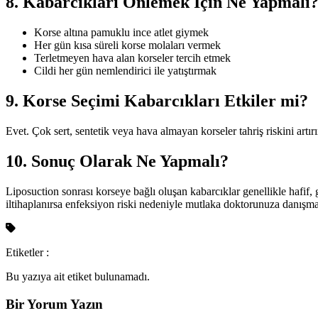
8. Kabarcıkları Önlemek İçin Ne Yapmalı
Korse altına pamuklu ince atlet giymek
Her gün kısa süreli korse molaları vermek
Terletmeyen hava alan korseler tercih etmek
Cildi her gün nemlendirici ile yatıştırmak
9. Korse Seçimi Kabarcıkları Etkiler mi?
Evet. Çok sert, sentetik veya hava almayan korseler tahriş riskini artı
10. Sonuç Olarak Ne Yapmalı?
Liposuction sonrası korseye bağlı oluşan kabarcıklar genellikle hafif, g
iltihaplanırsa enfeksiyon riski nedeniyle mutlaka doktorunuza danışmal
Etiketler :
Bu yazıya ait etiket bulunamadı.
Bir Yorum Yazın