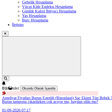
Gebelik Hesaplama
Vücut Kitle Endeksi Hesaplama
Günlük Kalori İhtiyacı Hesaplama
Yaş Hesaplama
Burç Hesaplama
İletişim
Bildirimler
Okundu Olarak İşaretle
Ameliyat Fiyatları
Burun Estetiği (Rinoplasti)
Saç Ekimi
Tüp Bebek T
Burun tamponu çıkarılırken çok acıyor mu, bayılan oldu mu?
01-09-2026 07:17