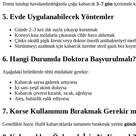
Temiz tutulup havalandırıldığında çoğu kabarcık
3–7 gün
içerisinde k
5. Evde Uygulanabilecek Yöntemler
Günde 2–3 kez ılık suyla yıkayıp kurutmak
Korseyi kısa molalarla çıkararak cilde hava aldırmak
Çinko oksitli pişik kremi veya doktor önerili antibakteriyel m
Sürtünmeyi azaltmak için kabarcık üzerine steril gazlı bez koy
6. Hangi Durumda Doktora Başvurulmalı?
Aşağıdaki belirtilerde tıbbi müdahale gerekir:
Kabarcık sayısı giderek artıyorsa
İçi sarı–yeşil akıntı doluysa
Kabarcık çevresi kızarık, sıcak, ağrılıysa
Ateş, halsizlik eşlik ediyorsa
7. Korse Kullanımını Bırakmak Gerekir m
Genellikle hayır. Hafif kabarcıklarda tamamen bırakmak yerine
günde