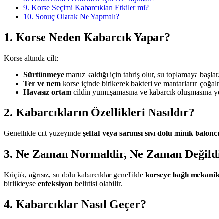
9. Korse Seçimi Kabarcıkları Etkiler mi?
10. Sonuç Olarak Ne Yapmalı?
1. Korse Neden Kabarcık Yapar?
Korse altında cilt:
Sürtünmeye
maruz kaldığı için tahriş olur, su toplamaya başlar
Ter ve nem
korse içinde birikerek bakteri ve mantarların çoğal
Havasız ortam
cildin yumuşamasına ve kabarcık oluşmasına yo
2. Kabarcıkların Özellikleri Nasıldır?
Genellikle cilt yüzeyinde
şeffaf veya sarımsı sıvı dolu minik balonc
3. Ne Zaman Normaldir, Ne Zaman Değild
Küçük, ağrısız, su dolu kabarcıklar genellikle
korseye bağlı mekanik
birlikteyse
enfeksiyon
belirtisi olabilir.
4. Kabarcıklar Nasıl Geçer?