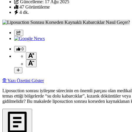
Güncelleme: 17 Ağu 2025
47 Görüntüleme
4 dk.
0
Yazı Özetini Göster
Liposuction sonrası iyileşme sürecinin en önemli parçası olan medikal 
temas ettiği bölgelerde “su dolu kabarcıklar”, kızarık döküntüler vey
gidilmelidir? Bu makalede liposuction sonrası korseden kaynaklanan 