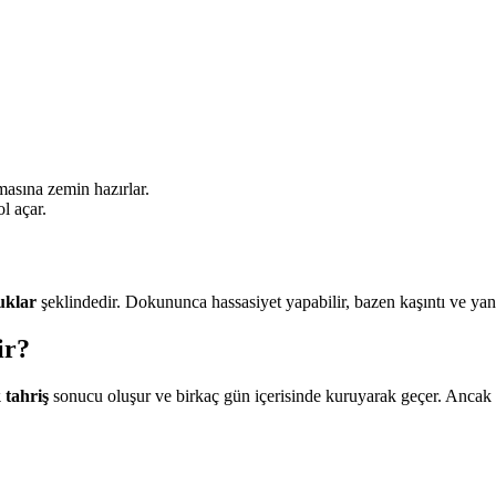
.
masına zemin hazırlar.
l açar.
uklar
şeklindedir. Dokununca hassasiyet yapabilir, bazen kaşıntı ve yan
ir?
 tahriş
sonucu oluşur ve birkaç gün içerisinde kuruyarak geçer. Ancak kab