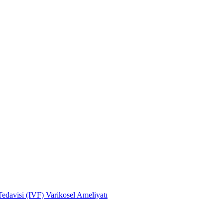
edavisi (IVF)
Varikosel Ameliyatı