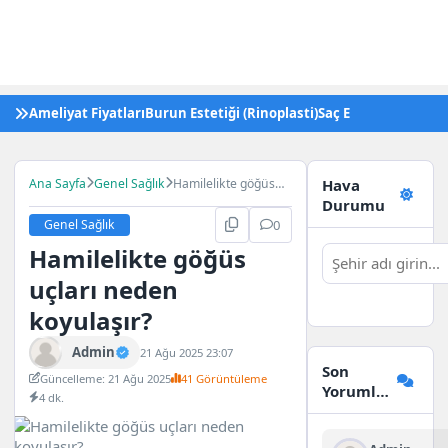
Ameliyat Fiyatları
Burun Estetiği (Rinoplasti)
Saç Ekimi
Tüp Bebek 
Ana Sayfa
Genel Sağlık
Hamilelikte göğüs
Hava
uçları neden
Durumu
koyulaşır?
Genel Sağlık
0
Hamilelikte göğüs
uçları neden
koyulaşır?
Admin
21 Ağu 2025 23:07
Son
Güncelleme: 21 Ağu 2025
41 Görüntüleme
Yorumlar
4 dk.