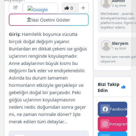
Admin
2 ay önce
0
Merhabalar , şuanda
Ameliyatmerkezi.com 
Yazı Özetini Göster
platformudur. İlginiz i
teşekkür ederiz.
Giriş:
Hamilelik boyunca vücutta
birçok doğal değişim yaşanır.
Meryem
Bunlardan en dikkat çekeni ise göğüs
1 ay önce
uçlarının renginde koyulaşmadır.
Yeriniz tam nerede g
istiyorum
Anne adaylarının büyük kısmı bu
değişimi fark eder ve endişelenebilir.
Aslında bu durum tamamen
Bizi Takip
hormonların etkisiyle gerçekleşir ve
Edin
gebeliğin doğal bir parçasıdır. Peki
göğüs uçlarının koyulaşmasının
nedeni nedir, doğumdan sonra geçer
Facebook
563
mi, ne zaman normale döner? İşte
merak edilen tüm detaylar…
Instagram
342