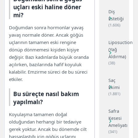
uçları eski haline döner
Diş
mi?
Estetiği
(1.606)
Doğumdan sonra hormonlar yavaş
yavaş normale döner. Ancak göğüs
uçlarının tamamen eski rengine
Liposuction
dönüp dönmemesi kişiden kişiye
(Yağ
Aldırma)
değişir. Bazı kadınlarda büyük oranda
(38)
açılırken, bazılarında hafif koyuluk
kalabilir. Emzirme süreci de bu süreci
etkiler.
Saç
Ekimi
Bu süreçte nasıl bakım
(1.881)
yapılmalı?
Safra
Koyulaşma tamamen doğal
Kesesi
olduğundan herhangi bir tedaviye
Ameliyatı
gerek yoktur. Ancak bu dönemde cilt
(341)
hassaslaştığı için göğüs uçlarını