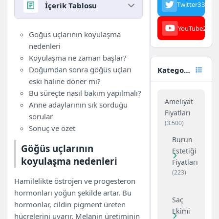
Twitter
3342
İçerik Tablosu
YouTube
23
Göğüs uçlarının koyulaşma
Göğüs uçlarının koyulaşma
nedenleri
nedenleri
Koyulaşma ne zaman başlar?
Koyulaşma ne zaman başlar?
Doğumdan sonra göğüs uçları
Doğumdan sonra göğüs uçları
Kategoriler
eski haline döner mi?
eski haline döner mi?
Bu süreçte nasıl bakım
Bu süreçte nasıl bakım yapılmalı?
Ameliyat
yapılmalı?
Anne adaylarının sık sorduğu
Fiyatları
Anne adaylarının en sık
sorular
(3.500)
sorduğu sorular
Sonuç ve özet
1. Göğüs uçlarının
Burun
Göğüs uçlarının
koyulaşması normal mi?
Estetiği
koyulaşma nedenleri
2. Koyulaşma sadece
Fiyatları
hamilelikte mi olur?
(223)
Hamilelikte östrojen ve progesteron
3. Doğumdan sonra tamamen
hormonları yoğun şekilde artar. Bu
açılır mı?
Saç
hormonlar, cildin pigment üreten
4. Koyulaşmayı önlemek
Ekimi
hücrelerini uyarır. Melanin üretiminin