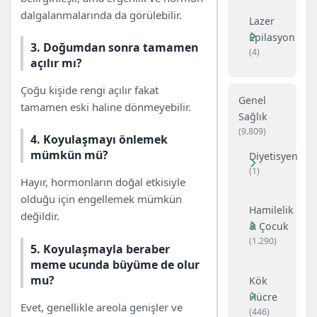
dalgalanmalarında da görülebilir.
Lazer
Epilasyon
3. Doğumdan sonra tamamen
(4)
açılır mı?
Çoğu kişide rengi açılır fakat
Genel
tamamen eski haline dönmeyebilir.
Sağlık
(9.809)
4. Koyulaşmayı önlemek
mümkün mü?
Diyetisyen
(1)
Hayır, hormonların doğal etkisiyle
olduğu için engellemek mümkün
Hamilelik
değildir.
& Çocuk
(1.290)
5. Koyulaşmayla beraber
meme ucunda büyüme de olur
mu?
Kök
Hücre
Evet, genellikle areola genişler ve
(446)