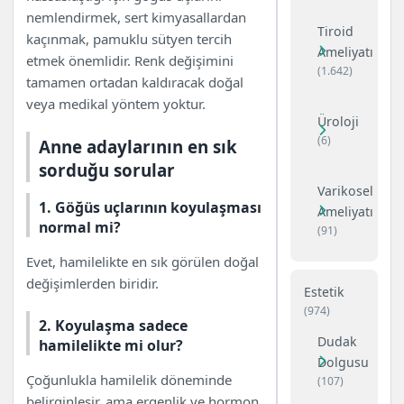
nemlendirmek, sert kimyasallardan
Tiroid
kaçınmak, pamuklu sütyen tercih
Ameliyatı
etmek önemlidir. Renk değişimini
(1.642)
tamamen ortadan kaldıracak doğal
veya medikal yöntem yoktur.
Üroloji
(6)
Anne adaylarının en sık
sorduğu sorular
Varikosel
1. Göğüs uçlarının koyulaşması
Ameliyatı
normal mi?
(91)
Evet, hamilelikte en sık görülen doğal
değişimlerden biridir.
Estetik
(974)
2. Koyulaşma sadece
Dudak
hamilelikte mi olur?
Dolgusu
Çoğunlukla hamilelik döneminde
(107)
belirginleşir, ama ergenlik ve hormon