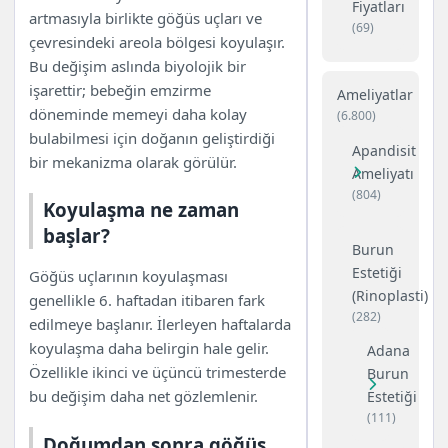
mümkün mü?
Fiyatları
artmasıyla birlikte göğüs uçları ve
5. Koyulaşmayla beraber
(69)
çevresindeki areola bölgesi koyulaşır.
meme ucunda büyüme de olur
Bu değişim aslında biyolojik bir
mu?
işarettir; bebeğin emzirme
Ameliyatlar
6. Koyulaşma bebeğe zarar
döneminde memeyi daha kolay
(6.800)
verir mi?
bulabilmesi için doğanın geliştirdiği
7. Göğüs uçlarının
Apandisit
bir mekanizma olarak görülür.
koyulaşması acı veya kaşıntı
Ameliyatı
yapar mı?
(804)
Koyulaşma ne zaman
8. Hamilelikte göğüs uçlarının
başlar?
renginin farklı olması normal
Burun
mi?
Estetiği
Göğüs uçlarının koyulaşması
9. Emzirme sonrası göğüs
(Rinoplasti)
genellikle 6. haftadan itibaren fark
uçları daha da koyulaşır mı?
(282)
edilmeye başlanır. İlerleyen haftalarda
10. Bu koyuluk için kremler işe
koyulaşma daha belirgin hale gelir.
Adana
yarar mı?
Özellikle ikinci ve üçüncü trimesterde
Burun
Sonuç ve özet
bu değişim daha net gözlemlenir.
Estetiği
(111)
Doğumdan sonra göğüs