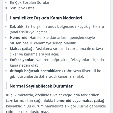
1. Hamilelikte dışkıda kan bebeğe zarar verir mi?
En Çok Sorulan Sorular
2. Dışkıda kan görmek normal mi?
Sonuç ve Özet
3. Bu durum utanılacak bir şey mi?
Hamilelikte Dışkıda Kanın Nedenleri
4. Dışkıda kanı nasıl ayırt etmeliyim?
5. Kanama olduğunda doktora ne zaman
Kabızlık:
Sert dışkının anüs bölgesinde küçük yırtıklara
gitmeliyim?
(anal fissür) yol açması.
Sonuç ve Özet
Hemoroid:
Hamilelikte damarların genişlemesiyle
oluşan basur, kanamaya sebep olabilir.
Makat çatlağı:
Dışkılama sırasında zorlanma ile ortaya
çıkar ve kanamalara yol açar.
Enfeksiyonlar:
Nadiren bağırsak enfeksiyonları dışkıda
kana neden olabilir.
İltihaplı bağırsak hastalıkları:
Crohn veya ülseratif kolit
gibi durumlarda daha ciddi kanamalar olabilir.
Normal Sayılabilecek Durumlar
Küçük miktarda, özellikle tuvalet kağıdında fark edilen
taze kırmızı kan çoğunlukla
hemoroid veya makat çatlağı
kaynaklıdır. Bu durum hamilelikte sık görülür ve genellikle
ciddi bir risk oluşturmaz.