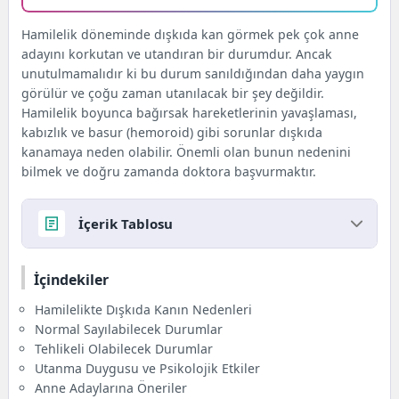
Hamilelik döneminde dışkıda kan görmek pek çok anne
adayını korkutan ve utandıran bir durumdur. Ancak
unutulmamalıdır ki bu durum sanıldığından daha yaygın
görülür ve çoğu zaman utanılacak bir şey değildir.
Hamilelik boyunca bağırsak hareketlerinin yavaşlaması,
kabızlık ve basur (hemoroid) gibi sorunlar dışkıda
kanamaya neden olabilir. Önemli olan bunun nedenini
bilmek ve doğru zamanda doktora başvurmaktır.
İçerik Tablosu
İçindekiler
İçindekiler
Hamilelikte Dışkıda Kanın Nedenleri
Normal Sayılabilecek Durumlar
Hamilelikte Dışkıda Kanın Nedenleri
Tehlikeli Olabilecek Durumlar
Normal Sayılabilecek Durumlar
Utanma Duygusu ve Psikolojik Etkiler
Tehlikeli Olabilecek Durumlar
Anne Adaylarına Öneriler
Utanma Duygusu ve Psikolojik Etkiler
En Çok Sorulan Sorular
Anne Adaylarına Öneriler