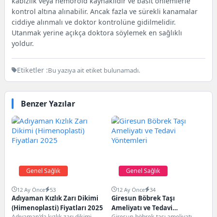
kabızlık veya hemoroid kaynaklıdır ve basit önlemlerle
kontrol altına alınabilir. Ancak fazla ve sürekli kanamalar
ciddiye alınmalı ve doktor kontrolüne gidilmelidir.
Utanmak yerine açıkça doktora söylemek en sağlıklı
yoldur.
Etiketler :
Bu yazıya ait etiket bulunamadı.
Benzer Yazılar
Genel Sağlık
Genel Sağlık
12 Ay Önce
53
12 Ay Önce
34
Adıyaman Kızlık Zarı Dikimi
Giresun Böbrek Taşı
(Himenoplasti) Fiyatları 2025
Ameliyatı ve Tedavi
Adıyaman’da kızlık zarı dikimi,
Giresun böbrek taşı ameliyatı,