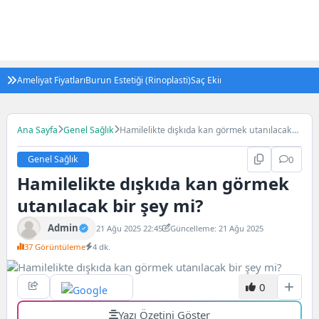
Ameliyat Fiyatları
Burun Estetiği (Rinoplasti)
Saç Ekimi
Tüp Bebek Tedavisi (IV
Ana Sayfa
Genel Sağlık
Hamilelikte dışkıda kan görmek utanılacak
bir şey mi?
Genel Sağlık
0
Hamilelikte dışkıda kan görmek
utanılacak bir şey mi?
Admin
21 Ağu 2025 22:45
Güncelleme: 21 Ağu 2025
37 Görüntüleme
4 dk.
0
Yazı Özetini Göster