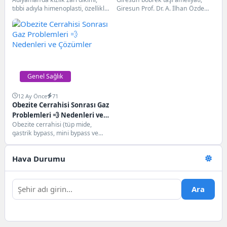
Yöntemleri
tıbbi adıyla himenoplasti, özellikle
Giresun Prof. Dr. A. İlhan Özdemir
evlilik öncesi veya kişisel
Eğitim ve Araştırma Hastanesi
tercihlerle yapılan estetik...
başta...
Genel Sağlık
12 Ay Önce
71
Obezite Cerrahisi Sonrası Gaz
Problemleri 💨 Nedenleri ve
Obezite cerrahisi (tüp mide,
Çözümler
gastrik bypass, mini bypass ve
diğer yöntemler) sonrası birçok
hastada gaz...
Hava Durumu
Ara